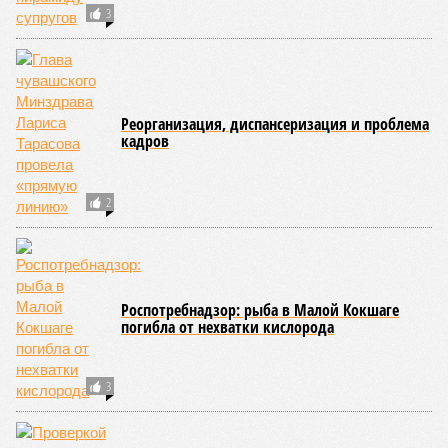
3
Реорганизация, диспансеризация и проблема
кадров
2
Роспотребнадзор: рыба в Малой Кокшаге
погибла от нехватки кислорода
3