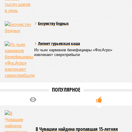
Безумству бедных
Липнет гурьевская каша
Из чьих карманов бенефициары «ФосАгро»
извлекают сверхприбыли
ПОПУЛЯРНОЕ
В Чувашии найдена пропавшая 15-летняя