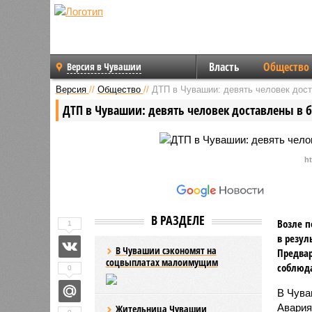
Власть
Общество
Версия в Чувашии
Версия
//
Общество
//
ДТП в Чувашии: девять человек дос
ДТП в Чувашии: девять человек доставлены в 
h
В РАЗДЕЛЕ
Возле п
1
в резул
В Чувашии сэкономят на
Предвар
соцвыплатах малоимущим
соблюд
0
В Чува
Авария
Жительница Чувашии