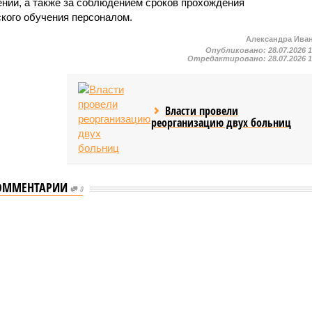
ний, а также за соблюдением сроков прохождения
ского обучения персоналом.
Александра Ива
Опубликовано:
28.07.2026 
Отредактировано:
28.07.2026 
Власти провели
реорганизацию двух больниц
ОММЕНТАРИИ
0
мастеров спорта по борьбе керешу
спорта по борьбе керешу