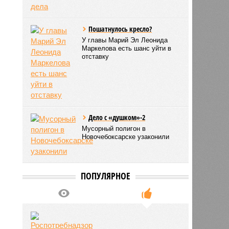
Пошатнулось кресло?
У главы Марий Эл Леонида
Маркелова есть шанс уйти в
отставку
Дело с «душком»-2
Мусорный полигон в
Новочебоксарске узаконили
ПОПУЛЯРНОЕ