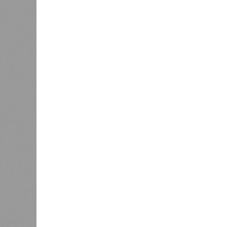
В регионе учреждены удостоверения
В РАЗДЕЛЕ
В Чуваш
0
направл
После вмешательства
национа
прокуратуры ветерану труда
0
пересчитали выплаты за 5 лет
Регион
дисцип
официа
0
Резервисты будут получать по
знаков
100 тысяч рублей за каждый
образц
сбитый беспилотник
субъек
удосто
международного класса по керешу,
Параллельно с этим разработана п
ступени от третьего юношеского ра
структура призвана обеспечить сис
ориентиры для последовательного