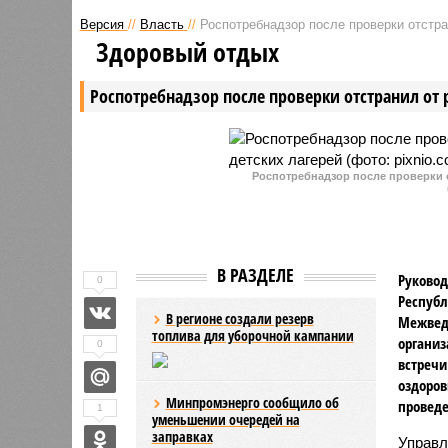
которые произошли в Чувашии,
суда адв
Версия
//
Власть
//
Роспотребнадзор после проверки отстра
различные травмы получили
совершил
Здоровый отдых
более 1 тыс. человек.
года на т
результа
Роспотребнадзор после проверки отстранил от 
серьезно
человека
Роспотребнадзор после проверки о
В РАЗДЕЛЕ
Руковод
0
Республ
В регионе создали резерв
Межвед
топлива для уборочной кампании
организ
0
встречи
оздоров
Минпромэнерго сообщило об
проведе
1
уменьшении очередей на
заправках
Управл