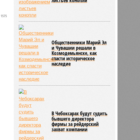
листьев конопли
1575
Общественники Марий Эл
и Чувашии решали в
Козмодемьянске, как
спасти историческое
наследие
В Чебоксарах будут судить
бывшего директора
фирмы за рейдерский
захват компании