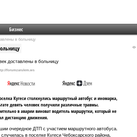
Бизнес
тавлены в больницу
больницу
ttp://forumzarulem.ws
оселка Кугеси столкнулись маршрутный автобус и иномарка,
ьтате девять человек получили различные травмы.
ительно в аварии виноват водитель маршрутки, который не
ал дистанцию движения.
шии очередное ДТП с участием маршрутного автобуса.
 случилась в поселке Кугеси Чебоксарского района,