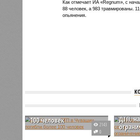
Как отмечает ИА «Regnum», с начал
88 человек, а 983 травмированы. 1
опьянения.
К
В Чува
В 2024 году в ДТП в
виновн
Чувашии погибли более
ДТП, н
100 человек
2143
ограни
В течение 2024 года в дорожно-
0
транспортных происшествиях,
В Чуваши