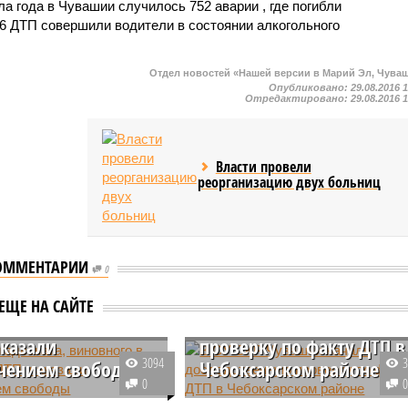
а года в Чувашии случилось 752 аварии , где погибли
16 ДТП совершили водители в состоянии алкогольного
Отдел новостей «Нашей версии в Марий Эл, Чува
Опубликовано:
29.08.2016 
Отредактировано:
29.08.2016 
Власти провели
реорганизацию двух больниц
ОММЕНТАРИИ
0
ши адвоката,
В СУ СКР Чувашии начал
ЕЩЕ НА САЙТЕ
ого в серьезном
доследственную
аказали
проверку по факту ДТП в
3094
чением свободы
Чебоксарском районе
0
и вынесен приговор
В Чувашии после ДТП с