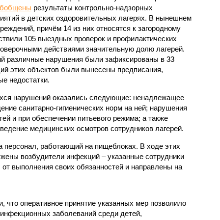
обобщены
результаты контрольно-надзорных
иятий в детских оздоровительных лагерях. В нынешнем
реждений, причём 14 из них относятся к загородному
ствили 105 выездных проверок и профилактических
проверочными действиями значительную долю лагерей.
ий различные нарушения были зафиксированы в 33
ий этих объектов были вынесены предписания,
е недостатки.
хся нарушений оказались следующие: ненадлежащее
ение санитарно-гигиенических норм на ней; нарушения
тей и при обеспечении питьевого режима; а также
ведение медицинских осмотров сотрудников лагерей.
 персонал, работающий на пищеблоках. В ходе этих
ужены возбудители инфекций – указанные сотрудники
от выполнения своих обязанностей и направлены на
, что оперативное принятие указанных мер позволило
 инфекционных заболеваний среди детей,