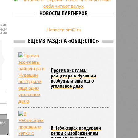
свыше 500 единиц оружия
НОВОСТИ ПАРТНЕРОВ
шии»
Новости smi2.ru
14:14
14:46
ЕЩЕ ИЗ РАЗДЕЛА «ОБЩЕСТВО»
Против экс-главы
райцентра в Чувашии
возбудили еще одно
уголовное дело
и
3658
В Чебоксарах продавали
0
кепки с изображением