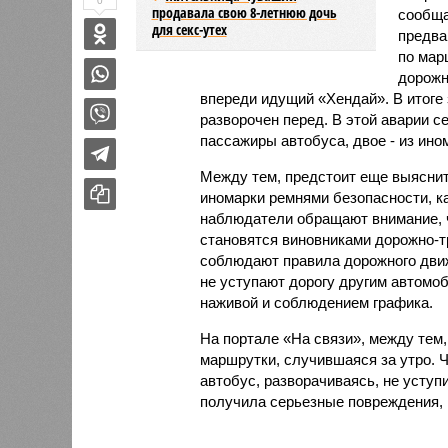
0
продавала свою 8-летнюю дочь
сообща
для секс-утех
предва
по мар
дорожн
впереди идущий «Хендай». В итоге 
разворочен перед. В этой аварии с
пассажиры автобуса, двое - из ино
Между тем, предстоит еще выяснит
иномарки ремнями безопасности, ка
наблюдатели обращают внимание, 
становятся виновниками дорожно-т
соблюдают правила дорожного движ
не уступают дорогу другим автомоб
наживой и соблюдением графика.
На портале «На связи», между тем,
маршрутки, случившаяся за утро. Ч
автобус, разворачиваясь, не уступ
получила серьезные повреждения, 