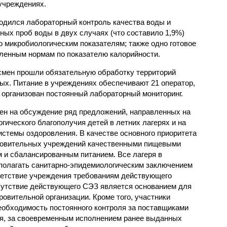
учреждениях.
одился лабораторный контроль качества воды и
нных проб воды в двух случаях (что составило 1,9%)
 микробиологическим показателям; также одно готовое
ленным нормам по показателю калорийности.
смен прошли обязательную обработку территорий
мых. Питание в учреждениях обеспечивают 21 оператор,
 организован постоянный лабораторный мониторинг.
ен на обсуждение ряд предложений, направленных на
ического благополучия детей в летних лагерях и на
стемы оздоровления. В качестве основного приоритета
ровительных учреждений качественными пищевыми
м и сбалансированным питанием. Все лагеря в
полагать санитарно-эпидемиологическим заключением
ветствие учреждения требованиям действующего
сутствие действующего СЭЗ является основанием для
овительной организации. Кроме того, участники
еобходимость постоянного контроля за поставщиками
ия, за своевременным исполнением ранее выданных