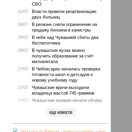
СВО
31/07
Власти провели реорганизацию
двух больниц
30/07
В регионе сняли ограничение на
продажу бензина в канистры
29/07
В небе над Чувашией сбиты два
беспилотника
28/07
В чувашских вузах можно
получить образование за счёт
маткапитала
27/07
В Чебоксарах началась проверка
готовности школ и детсадов к
новому учебному году
27/07
Чувашские врачи выходили
младенца массой 745 граммов
24/07
Чувашские аграрии начали уборку
урожая
ЕЩЕ НОВОСТИ
24/07
Минпромэнерго сообщило об
уменьшении очередей на
заправках
23/07
В Чувашии за 6 месяцев изъято