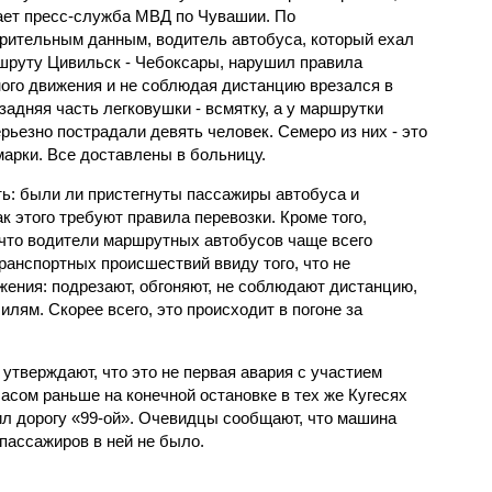
ет пресс-служба МВД по Чувашии. По
рительным данным, водитель автобуса, который ехал
шруту Цивильск - Чебоксары, нарушил правила
ого движения и не соблюдая дистанцию врезался в
задняя часть легковушки - всмятку, а у маршрутки
ерьезно пострадали девять человек. Семеро из них - это
марки. Все доставлены в больницу.
ь: были ли пристегнуты пассажиры автобуса и
к этого требуют правила перевозки. Кроме того,
что водители маршрутных автобусов чаще всего
ранспортных происшествий ввиду того, что не
ения: подрезают, обгоняют, не соблюдают дистанцию,
илям. Скорее всего, это происходит в погоне за
 утверждают, что это не первая авария с участием
асом раньше на конечной остановке в тех же Кугесях
ил дорогу «99-ой». Очевидцы сообщают, что машина
пассажиров в ней не было.