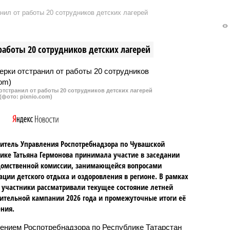
окату, который
участием пассажирского
нил от работы 20 сотрудников детских лагерей
 ДТП 10 августа 2021
автобуса и иномарки в
рассе А-151. В
Чебоксарском районе, в
те столкновения машин
результате которого погиб
работы 20 сотрудников детских лагерей
 пострадали три
человек, региональное СУ СКР
.
начало доследственную
проверку.
тстранил от работы 20 сотрудников детских лагерей
(фото: pixnio.com)
итель Управления Роспотребнадзора по Чувашской
ике Татьяна Гермонова принимала участие в заседании
омственной комиссии, занимающейся вопросами
ации детского отдыха и оздоровления в регионе. В рамках
 участники рассматривали текущее состояние летней
ительной кампании 2026 года и промежуточные итоги её
ния.
ением Роспотребнадзора по Республике Татарстан