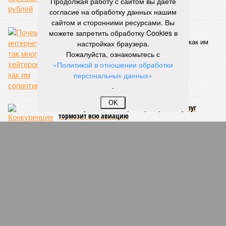
Продолжая работу с сайтом вы даете
по керешу, охватывающая все ступени от третьего
согласие на обработку данных нашим
юношеского разряда до уровня кандидата в мастера
сайтом и сторонними ресурсами. Вы
спорта. Такая структура призвана обеспечить системность
можете запретить обработку Cookies в
в подготовке юных атлетов и создать чёткие ориентиры
настройках браузера.
для последовательного повышения их квалификации.
Пожалуйста, ознакомьтесь с
«Политикой в отношении обработки
Керешу представляет собой традиционное единоборство,
персональных данных»
уходящее корнями в культуру чувашского народа. Схватка
.
проходит следующим образом: соперники располагаются
лицом друг к другу, при этом через пояс каждого из них
OK
перекинуто специальное матерчатое полотенце;
удерживаясь за этот элемент экипировки, борцы вступают
в противоборство, основная задача которого заключается в
том, чтобы опрокинуть противника.
Современная версия чувашской национальной борьбы
была создана в 1990-х годах. С того периода дисциплина
переживает этап активного возрождения, сохраняя при
этом неразрывную связь с многовековыми народными
традициями.