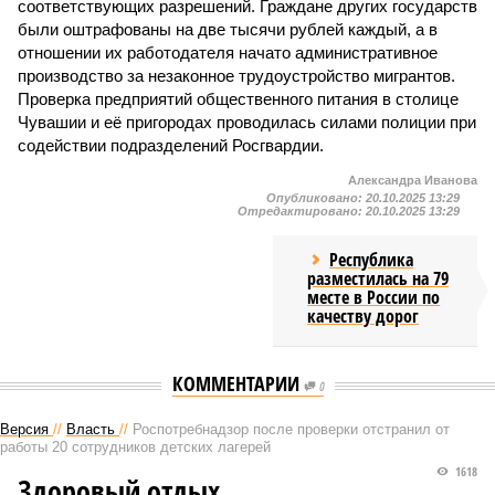
соответствующих разрешений. Граждане других государств
были оштрафованы на две тысячи рублей каждый, а в
отношении их работодателя начато административное
производство за незаконное трудоустройство мигрантов.
Проверка предприятий общественного питания в столице
Чувашии и её пригородах проводилась силами полиции при
содействии подразделений Росгвардии.
Александра Иванова
Опубликовано:
20.10.2025 13:29
Отредактировано:
20.10.2025 13:29
Республика
разместилась на 79
месте в России по
качеству дорог
КОММЕНТАРИИ
0
Версия
//
Власть
//
Роспотребнадзор после проверки отстранил от
работы 20 сотрудников детских лагерей
1618
Здоровый отдых