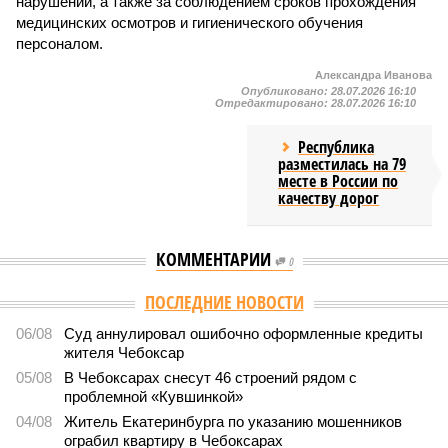
нарушений, а также за соблюдением сроков прохождения
медицинских осмотров и гигиенического обучения
персоналом.
Александра Иванова
Опубликовано:
28.07.2026 16:10
Отредактировано:
28.07.2026 16:10
Республика
разместилась на 79
месте в России по
качеству дорог
КОММЕНТАРИИ
0
Версия
//
Общество
//
В регионе учреждены удостоверения мастеров
спорта по борьбе керешу
2083
Заткнуть за пояс
В регионе учреждены удостоверения мастеров спорта по
борьбе керешу