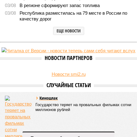
В регионе учреждены удостоверения мастеров спорта по борьбе керешу
(фото: wikimedia commons/Ilsurikat)
В Чувашской Республике последовательно реализуются меры,
направленные на повышение статуса и институциональное
развитие национальной борьбы на поясах керешу.
Региональные власти не ограничились
признанием
данной
дисциплины в качестве приоритетной, но также утвердили
официальную систему спортивных званий и
ведомственных знаков отличия, закрепив
соответствующие положения и образцы наградных
атрибутов на уровне правительства субъекта. Согласно
обнародованным материалам, введены удостоверения и
нагрудные знаки мастера спорта Чувашии международного
класса по керешу, а также мастера спорта Чувашии.
Параллельно с этим разработана полная разрядная сетка