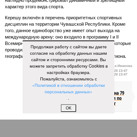
наглядно продемонстрировал динамичный и зрелищный
характер этого вида спорта.
Керешу включён в перечень приоритетных спортивных
дисциплин на территории Чувашской Республики. Кроме
того, данное единоборство уже имеет опыт выхода на
международную арену: оно входило в программу I и II
Всемирных игр национальных видов единоборств, которые
Продолжая работу с сайтом вы даете
проводились в Чувашии, что говорит о расширении
согласие на обработку данных нашим
географии интереса к этой борьбе за пределами региона.
сайтом и сторонними ресурсами. Вы
можете запретить обработку Cookies в
Александра Иванова
Опубликовано:
22.07.2026 13:47
настройках браузера.
Отредактировано:
22.07.2026 13:47
Пожалуйста, ознакомьтесь с
«Политикой в отношении обработки
Республика
персональных данных»
разместилась на 79
.
месте в России по
качеству дорог
OK
КОММЕНТАРИИ
0
ПОСЛЕДНИЕ НОВОСТИ