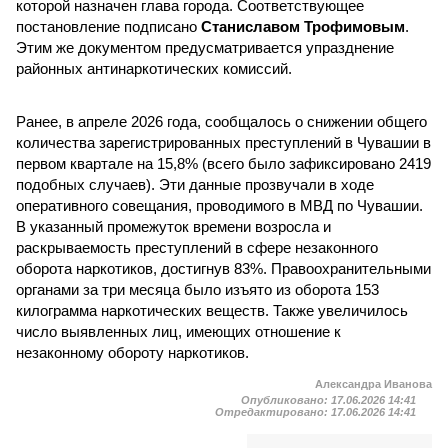
которой назначен глава города. Соответствующее
постановление подписано
Станиславом Трофимовым
.
Этим же документом предусматривается упразднение
районных антинаркотических комиссий.
Ранее, в апреле 2026 года, сообщалось о снижении общего
количества зарегистрированных преступлений в Чувашии в
первом квартале на 15,8% (всего было зафиксировано 2419
подобных случаев). Эти данные прозвучали в ходе
оперативного совещания, проводимого в МВД по Чувашии.
В указанный промежуток времени возросла и
раскрываемость преступлений в сфере незаконного
оборота наркотиков, достигнув 83%. Правоохранительными
органами за три месяца было изъято из оборота 153
килограмма наркотических веществ. Также увеличилось
число выявленных лиц, имеющих отношение к
незаконному обороту наркотиков.
Александра Иванова
Опубликовано:
17.06.2026 14:41
Отредактировано:
17.06.2026 14:41