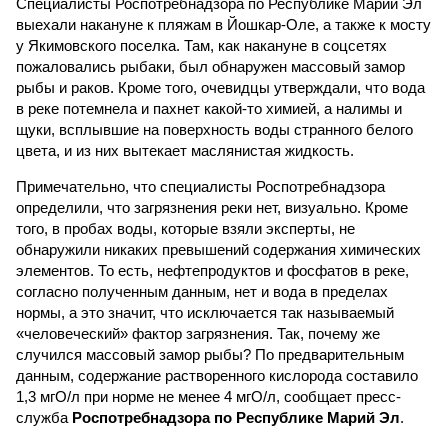
Специалисты Роспотребнадзора по Республике Марий Эл
выехали накануне к пляжам в Йошкар-Оле, а также к мосту
у Якимовского поселка. Там, как накануне в соцсетях
пожаловались рыбаки, был обнаружен массовый замор
рыбы и раков. Кроме того, очевидцы утверждали, что вода
в реке потемнела и пахнет какой-то химией, а налимы и
щуки, всплывшие на поверхность воды странного белого
цвета, и из них вытекает маслянистая жидкость.
Примечательно, что специалисты Роспотребнадзора
определили, что загрязнения реки нет, визуально. Кроме
того, в пробах воды, которые взяли эксперты, не
обнаружили никаких превышений содержания химических
элементов. То есть, нефтепродуктов и фосфатов в реке,
согласно полученным данным, нет и вода в пределах
нормы, а это значит, что исключается так называемый
«человеческий» фактор загрязнения. Так, почему же
случился массовый замор рыбы? По предварительным
данным, содержание растворенного кислорода составило
1,3 мгО/л при норме не менее 4 мгО/л, сообщает пресс-
служба
Роспотребнадзора по Республике Марий Эл
.