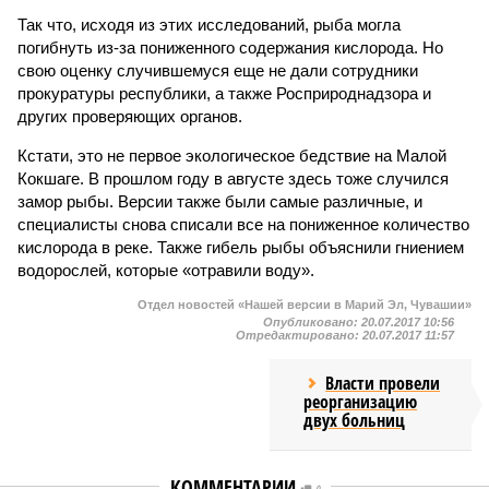
Так что, исходя из этих исследований, рыба могла
погибнуть из-за пониженного содержания кислорода. Но
свою оценку случившемуся еще не дали сотрудники
прокуратуры республики, а также Росприроднадзора и
других проверяющих органов.
Кстати, это не первое экологическое бедствие на Малой
Кокшаге. В прошлом году в августе здесь тоже случился
замор рыбы. Версии также были самые различные, и
специалисты снова списали все на пониженное количество
кислорода в реке. Также гибель рыбы объяснили гниением
водорослей, которые «отравили воду».
Отдел новостей «Нашей версии в Марий Эл, Чувашии»
Опубликовано:
20.07.2017 10:56
Отредактировано:
20.07.2017 11:57
Власти провели
реорганизацию
двух больниц
КОММЕНТАРИИ