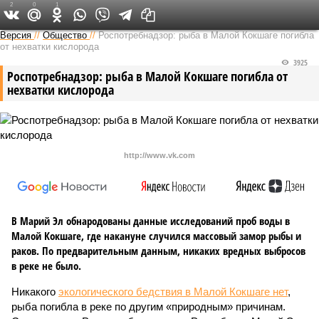
2
0
1
Версия в Чувашии
Версия
//
Общество
//
Роспотребнадзор: рыба в Малой Кокшаге погибла
от нехватки кислорода
3925
Роспотребнадзор: рыба в Малой Кокшаге погибла от
нехватки кислорода
http://www.vk.com
В Марий Эл обнародованы данные исследований проб воды в
Малой Кокшаге, где накануне случился массовый замор рыбы и
раков. По предварительным данным, никаких вредных выбросов
в реке не было.
Никакого
экологического бедствия в Малой Кокшаге нет
,
рыба погибла в реке по другим «природным» причинам.