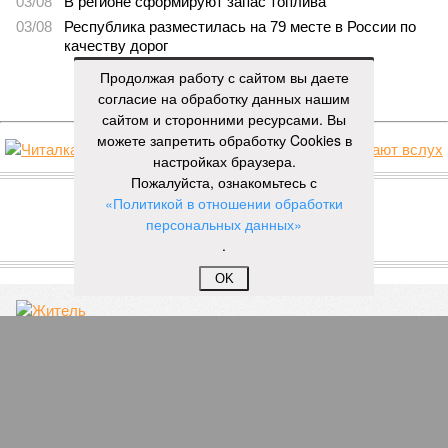
03/08
В регионе сформируют запас топлива
03/08
Республика разместилась на 79 месте в России по
качеству дорог
Продолжая работу с сайтом вы даете
ЕЩЕ НОВОСТИ
согласие на обработку данных нашим
сайтом и сторонними ресурсами. Вы
можете запретить обработку Cookies в
настройках браузера.
НОВОСТИ ПАРТНЕРОВ
Пожалуйста, ознакомьтесь с
«Политикой в отношении обработки
персональных данных»
Новости smi2.ru
.
ЕЩЕ ИЗ РАЗДЕЛА «ОБЩЕСТВО»
OK
Житель Чувашии получил условный срок за
нападение на сотрудника ГИБДД