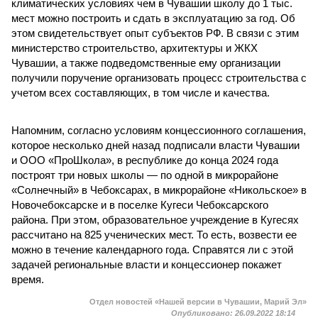
климатических условиях чем в Чувашии школу до 1 тыс.
мест можно построить и сдать в эксплуатацию за год. Об
этом свидетельствует опыт субъектов РФ. В связи с этим
министерство строительство, архитектуры и ЖКХ
Чувашии, а также подведомственные ему организации
получили поручение организовать процесс строительства с
учетом всех составляющих, в том числе и качества.
Напомним, согласно условиям концессионного соглашения,
которое несколько дней назад подписали власти Чувашии
и ООО «ПроШкола», в республике до конца 2024 года
построят три новых школы — по одной в микрорайоне
«Солнечный» в Чебоксарах, в микрорайоне «Никольское» в
Новочебоксарске и в поселке Кугеси Чебоксарского
района. При этом, образовательное учреждение в Кугесях
рассчитано на 825 ученических мест. То есть, возвести ее
можно в течение календарного года. Справятся ли с этой
задачей региональные власти и концессионер покажет
время.
Отдел новостей «Нашей версии в Чувашии, Марий Эл»
Опубликовано:
26.09.2022 18:14