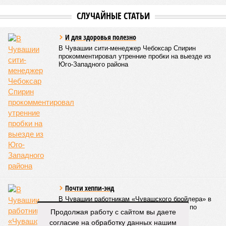
СЛУЧАЙНЫЕ СТАТЬИ
И для здоровья полезно
В Чувашии сити-менеджер Чебоксар Спирин
прокомментировал утренние пробки на выезде из
Юго-Западного района
Почти хеппи-энд
В Чувашии работникам «Чувашского бройлера» в
очередной раз пообещали погасить долги по
Продолжая работу с сайтом вы даете
зарплате
согласие на обработку данных нашим