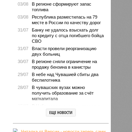
03/08
В регионе сформируют запас
топлива
03/08
Республика разместилась на 79
месте в России по качеству дорог
31/07
Банку не удалось взыскать долг
по кредиту с отца погибшего бойца
СВО
31/07
Власти провели реорганизацию
двух больниц
30/07
В регионе сняли ограничение на
продажу бензина в канистры
29/07
В небе над Чувашией сбиты два
беспилотника
28/07
В чувашских вузах можно
получить образование за счёт
маткапитала
27/07
В Чебоксарах началась проверка
готовности школ и детсадов к
ЕЩЕ НОВОСТИ
новому учебному году
27/07
Чувашские врачи выходили
младенца массой 745 граммов