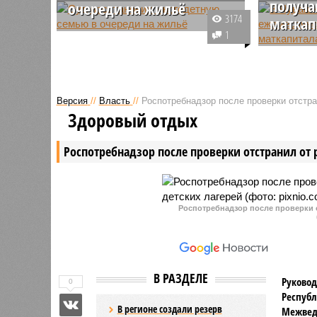
получа
очереди на жильё
3174
маткап
В Новочебоксарске многодетную
1
семью по решению суда
В Чуваши
восстановили в очереди на
получают
жильё, откуда она была
из матери
исключена после того, как одна
Версия
//
Власть
//
Роспотребнадзор после проверки отстра
из дочерей вышла замуж и
Здоровый отдых
переехала.
Роспотребнадзор после проверки отстранил от 
Роспотребнадзор после проверки о
В РАЗДЕЛЕ
Руковод
0
Республ
В регионе создали резерв
Межвед