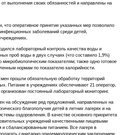
от выполнения своих обязанностей и направлены на
, что оперативное принятие указанных мер позволило
 инфекционных заболеваний среди детей,
учреждениях.
одился лабораторный контроль качества воды и
нных проб воды в двух случаях (что составило 1,9%)
 микробиологическим показателям; также одно готовое
ленным нормам по показателю калорийности.
смен прошли обязательную обработку территорий
мых. Питание в учреждениях обеспечивают 21 оператор,
 организован постоянный лабораторный мониторинг.
ен на обсуждение ряд предложений, направленных на
ического благополучия детей в летних лагерях и на
стемы оздоровления. В качестве основного приоритета
ровительных учреждений качественными пищевыми
м и сбалансированным питанием. Все лагеря в
полагать санитарно-эпидемиологическим заключением