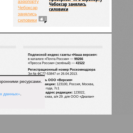
Чебоксар занялись
силовики
2177
1
торонними ресурсами.
ых данных»
.