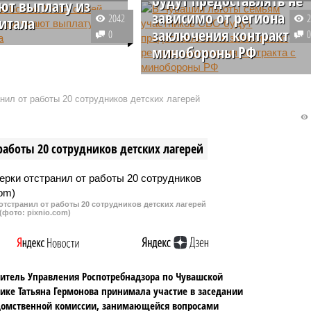
ют выплату из
зависимо от региона
2042
итала
заключения контракта с
0
и более 2 тыс. семей
минобороны РФ
 ежемесячную выплату
нского капитала.
В Чувашии меры поддержки
семьям участников СВО будут
нил от работы 20 сотрудников детских лагерей
предоставлять вне зависимости
от региона, в котором боец
заключил контракт с
работы 20 сотрудников детских лагерей
министерством обороны России.
тстранил от работы 20 сотрудников детских лагерей
(фото: pixnio.com)
итель Управления Роспотребнадзора по Чувашской
ике Татьяна Гермонова принимала участие в заседании
омственной комиссии, занимающейся вопросами