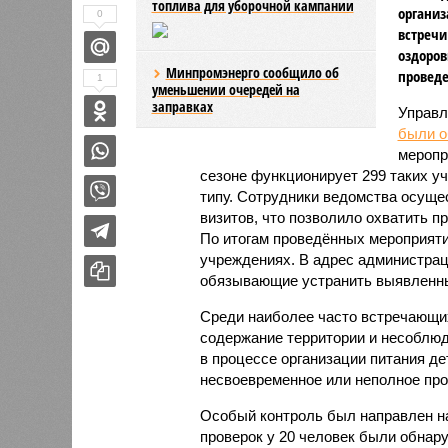
топлива для уборочной кампании
организ
0
встречи
оздоров
Минпромэнерго сообщило об
проведе
1
уменьшении очередей на
заправках
Управл
были 
меропр
сезоне функционирует 299 таких уч
типу. Сотрудники ведомства осуще
визитов, что позволило охватить 
По итогам проведённых мероприят
учреждениях. В адрес администрац
обязывающие устранить выявленны
Среди наиболее часто встречающи
содержание территории и несоблюд
в процессе организации питания де
несвоевременное или неполное про
Особый контроль был направлен на
проверок у 20 человек были обнар