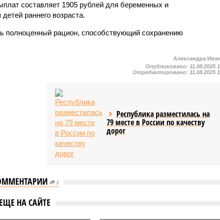
ыплат составляет 1905 рублей для беременных и
детей раннего возраста.
ь полноценный рацион, способствующий сохранению
Александра Ива
Опубликовано:
11.08.2025 
Отредактировано:
11.08.2025 
Республика разместилась на
79 месте в России по качеству
дорог
ОММЕНТАРИИ
0
В Чувашии льготы
шии более 2 тыс.
ЕЩЕ НА САЙТЕ
семьям участников СВО
ежемесячно
будут предоставлять не