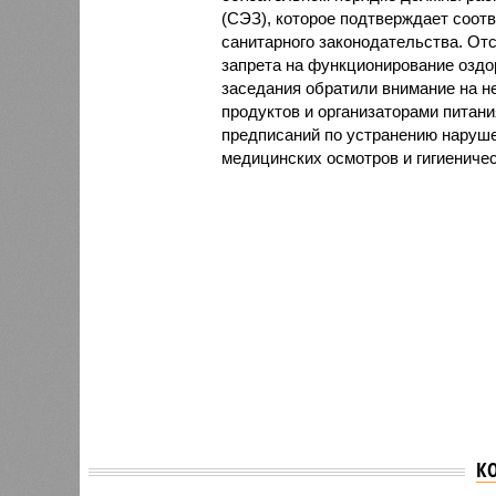
(СЭЗ), которое подтверждает соот
санитарного законодательства. От
запрета на функционирование оздор
заседания обратили внимание на н
продуктов и организаторами питан
предписаний по устранению наруше
медицинских осмотров и гигиениче
К