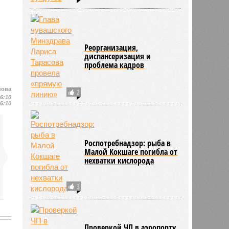
Реорганизация,
диспансеризация и
проблема кадров
нова
2
16:10
16:10
Роспотребнадзор: рыба в
Малой Кокшаге погибла от
нехватки кислорода
3
Проверкой ЧП в аэропорту