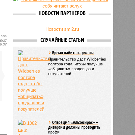
24/07
Чувашские аграрии начали уборку
урожая
НОВОСТИ ПАРТНЕРОВ
Новости smi2.ru
нова
СЛУЧАЙНЫЕ СТАТЬИ
15:37
15:37
Время набить карманы
Правительство даст Wildberries
полтора года, чтобы получше
«общипать» продавцов и
покупателей
Операция «Альхесирас» –
диверсии должны проводить
профи