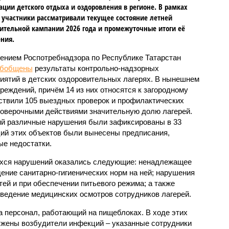
ации детского отдыха и оздоровления в регионе. В рамках
 участники рассматривали текущее состояние летней
ительной кампании 2026 года и промежуточные итоги её
ния.
ением Роспотребнадзора по Республике Татарстан
обобщены
результаты контрольно-надзорных
иятий в детских оздоровительных лагерях. В нынешнем
реждений, причём 14 из них относятся к загородному
ствили 105 выездных проверок и профилактических
проверочными действиями значительную долю лагерей.
ий различные нарушения были зафиксированы в 33
ий этих объектов были вынесены предписания,
е недостатки.
хся нарушений оказались следующие: ненадлежащее
ение санитарно-гигиенических норм на ней; нарушения
тей и при обеспечении питьевого режима; а также
ведение медицинских осмотров сотрудников лагерей.
 персонал, работающий на пищеблоках. В ходе этих
ужены возбудители инфекций – указанные сотрудники