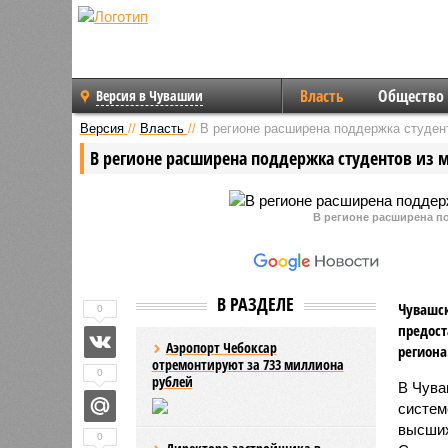
Власть
Общество
Версия в Чувашии
Версия
//
Власть
//
В регионе расширена поддержка студен
В регионе расширена поддержка студентов из 
В регионе расширена п
В РАЗДЕЛЕ
Чувашск
0
предост
Аэропорт Чебоксар
региона
отремонтируют за 733 миллиона
0
рублей
В Чува
систем
высших
0