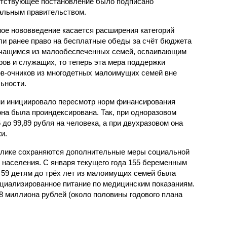
тствующее постановление было подписано
альным правительством.
ое нововведение касается расширения категорий
сли ранее право на бесплатные обеды за счёт бюджета
чащимся из малообеспеченных семей, осваивающим
ров и служащих, то теперь эта мера поддержки
ов-очников из многодетных малоимущих семей вне
ьности.
и инициировало пересмотр норм финансирования
она была проиндексирована. Так, при одноразовом
 до 99,89 рубля на человека, а при двухразовом она
и.
ублике сохраняются дополнительные меры социальной
 населения. С января текущего года 155 беременным
59 детям до трёх лет из малоимущих семей была
циализированное питание по медицинским показаниям.
8 миллиона рублей (около половины годового плана