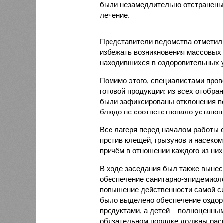
были незамедлительно отстранены 
лечение.
Представители ведомства отметили
избежать возникновения массовых
находившихся в оздоровительных 
Помимо этого, специалистами пров
готовой продукции: из всех отобра
были зафиксированы отклонения по
блюдо не соответствовало установ
Все лагеря перед началом работы 
против клещей, грызунов и насеко
причём в отношении каждого из них
В ходе заседания был также вынес
обеспечение санитарно-эпидемиолог
повышение действенности самой си
было выделено обеспечение оздо
продуктами, а детей – полноценны
обязательном порядке должны рас