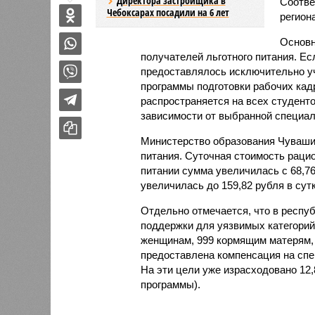
Директора застройщика в
Соотве
Чебоксарах посадили на 6 лет
регион
Основн
получателей льготного питания. Е
предоставлялось исключительно у
программы подготовки рабочих кад
распространяется на всех студент
зависимости от выбранной специал
Министерство образования Чуваши
питания. Суточная стоимость раци
питании сумма увеличилась с 68,76
увеличилась до 159,82 рубля в сутк
Отдельно отмечается, что в респ
поддержки для уязвимых категорий
женщинам, 999 кормящим матерям, 
предоставлена компенсация на спе
На эти цели уже израсходовано 12,
программы).