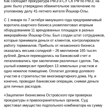
Как сообщает прокуратура РМЭ и СУ СК РФ по РМЭ, на
днях было утверждено обвинительное заключение по
уголовному делу 41-летнего жителя Йошкар-Олы.
С 1 января по 7 октября минувшего года предприимчивый
воротила азартного бизнеса укомплектовал игорным
оборудованием 11 арендованных площадок в разных
микрорайонах Йошкар-Олы. Был создан штат сотрудников,
которые принимали деньги от клиентов, контролировали
работу терминалов. Прибыль от незаконного бизнеса
оказалась весьма солидной – 26 миллионов 165 тысяч
рублей. Деньги переводились на банковский счет и
легализовались при заключении различных сделок. Так,
ушлый коммерсант приобрел 13 земельных участков и
одно нежилое помещение. Оплатил договор долевого
участия в строительстве многоквартирного дома. Ну, и
конечно, проводил банковские операции, снимая деньги
для личных расходов.
«Зацепили» бизнесмена Островского при проверках
прокуратуры и правоохранительных органов. Суд
арестовал имущество подпольного комбинатора на сумму