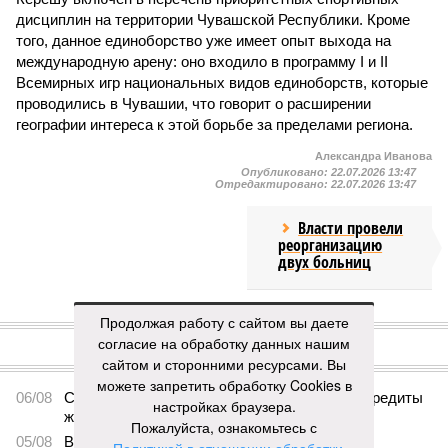
дисциплин на территории Чувашской Республики. Кроме
того, данное единоборство уже имеет опыт выхода на
международную арену: оно входило в программу I и II
Всемирных игр национальных видов единоборств, которые
проводились в Чувашии, что говорит о расширении
географии интереса к этой борьбе за пределами региона.
Александра Иванова
Опубликовано:
22.07.2026 13:47
Отредактировано:
22.07.2026 13:47
Власти провели
реорганизацию
двух больниц
КОММЕНТАРИИ
Продолжая работу с сайтом вы даете
0
согласие на обработку данных нашим
сайтом и сторонними ресурсами. Вы
ПОСЛЕДНИЕ НОВОСТИ
можете запретить обработку Cookies в
06/08
Суд аннулировал ошибочно оформленные кредиты
настройках браузера.
жителя Чебоксар
Пожалуйста, ознакомьтесь с
05/08
В Чебоксарах снесут 46 строений рядом с