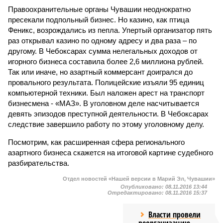
Правоохранительные органы Чувашии неоднократно
пресекали подпольный бизнес. Но казино, как птица
Феникс, возрождались из пепла. Упертый организатор пять
раз открывал казино по одному адресу и два раза – по
другому. В Чебоксарах сумма нелегальных доходов от
игорного бизнеса составила более 2,6 миллиона рублей.
Так или иначе, но азартный коммерсант доигрался до
провального результата. Полицейские изъяли 95 единиц
компьютерной техники. Был наложен арест на транспорт
бизнесмена - «МАЗ». В уголовном деле насчитывается
девять эпизодов преступной деятельности. В Чебоксарах
следствие завершило работу по этому уголовному делу.
Посмотрим, как расширенная сфера регионального
азартного бизнеса скажется на итоговой картине судебного
разбирательства.
Отдел новостей «Нашей версии в Марий Эл, Чувашии»
Опубликовано:
08.11.2016 13:44
Отредактировано:
08.11.2016 15:37
Власти провели