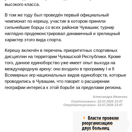
высокого класса.
В том же году был проведён первый официальный
чемпионат по керешу, участие в котором приняли
сильнейшие борцы со всех районов Чувашии; турнир
наглядно продемонстрировал динамичный и зрелищный
характер этого вида спорта.
Керешу включён в перечень приоритетных спортивных
дисциплин на территории Чувашской Республики. Кроме
того, данное единоборство уже имеет опыт выхода на
международную арену: оно входило в программу I и II
Всемирных игр национальных видов единоборств, которые
проводились в Чувашии, что говорит о расширении
географии интереса к этой борьбе за пределами региона.
Александра Иванова
Опубликовано:
22.07.2026 13:47
Отредактировано:
22.07.2026 13:47
Власти провели
реорганизацию
двух больниц