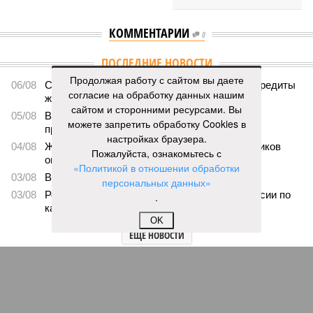
КОММЕНТАРИИ
0
ПОСЛЕДНИЕ НОВОСТИ
Продолжая работу с сайтом вы даете
06/08
Суд аннулировал ошибочно оформленные кредиты
согласие на обработку данных нашим
жителя Чебоксар
сайтом и сторонними ресурсами. Вы
05/08
В Чебоксарах снесут 46 строений рядом с
можете запретить обработку Cookies в
проблемной «Кувшинкой»
настройках браузера.
04/08
Житель Екатеринбурга по указанию мошенников
Пожалуйста, ознакомьтесь с
ограбил квартиру в Чебоксарах
«Политикой в отношении обработки
03/08
В регионе сформируют запас топлива
персональных данных»
03/08
Республика разместилась на 79 месте в России по
.
качеству дорог
OK
ЕЩЕ НОВОСТИ
НОВОСТИ ПАРТНЕРОВ