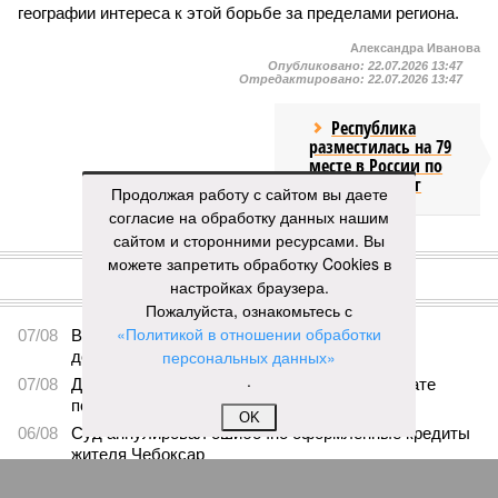
географии интереса к этой борьбе за пределами региона.
Александра Иванова
Опубликовано:
22.07.2026 13:47
Отредактировано:
22.07.2026 13:47
Республика
разместилась на 79
месте в России по
качеству дорог
Продолжая работу с сайтом вы даете
согласие на обработку данных нашим
сайтом и сторонними ресурсами. Вы
КОММЕНТАРИИ
0
можете запретить обработку Cookies в
настройках браузера.
ПОСЛЕДНИЕ НОВОСТИ
Пожалуйста, ознакомьтесь с
«Политикой в отношении обработки
07/08
В Чебоксарах в ближайшие годы не будут
персональных данных»
достраивать спуск к заливу
.
07/08
Два предприятия выплатили долги по зарплате
после вмешательства прокуратуры
OK
06/08
Суд аннулировал ошибочно оформленные кредиты
жителя Чебоксар
05/08
В Чебоксарах снесут 46 строений рядом с