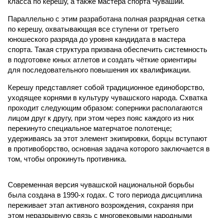
класса по керешу, а также мастера спорта Чувашии.
Параллельно с этим разработана полная разрядная сетка
по керешу, охватывающая все ступени от третьего
юношеского разряда до уровня кандидата в мастера
спорта. Такая структура призвана обеспечить системность
в подготовке юных атлетов и создать чёткие ориентиры
для последовательного повышения их квалификации.
Керешу представляет собой традиционное единоборство,
уходящее корнями в культуру чувашского народа. Схватка
проходит следующим образом: соперники располагаются
лицом друг к другу, при этом через пояс каждого из них
перекинуто специальное матерчатое полотенце;
удерживаясь за этот элемент экипировки, борцы вступают
в противоборство, основная задача которого заключается в
том, чтобы опрокинуть противника.
Современная версия чувашской национальной борьбы
была создана в 1990-х годах. С того периода дисциплина
переживает этап активного возрождения, сохраняя при
этом неразрывную связь с многовековыми народными