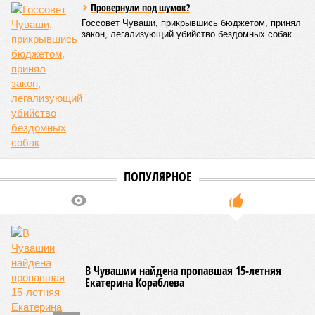
Версия
//
Общество
//
В регионе учреждены удостоверения мастеров
спорта по борьбе керешу
2218
Заткнуть за пояс
В регионе учреждены удостоверения мастеров спорта по
борьбе керешу
В регионе учреждены удостоверения мастеров спорта по борьбе керешу
(фото: wikimedia commons/Ilsurikat)
В Чувашской Республике последовательно реализуются меры,
направленные на повышение статуса и институциональное
развитие национальной борьбы на поясах керешу.
Региональные власти не ограничились
признанием
данной
дисциплины в качестве приоритетной, но также утвердили
официальную систему спортивных званий и
ведомственных знаков отличия, закрепив