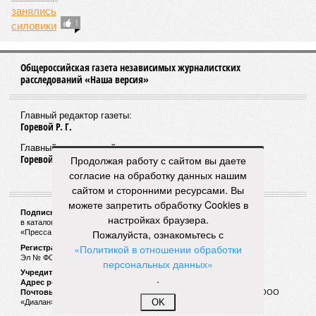
после вмешательства прокуратуры
06/08
Суд аннулировал ошибочно оформленные кредиты
жителя Чебоксар
05/08
В Чебоксарах снесут 46 строений рядом с
проблемной «Кувшинкой»
04/08
Житель Екатеринбурга по указанию мошенников
ограбил квартиру в Чебоксарах
ЕЩЕ НОВОСТИ
Продолжая работу с сайтом вы даете
согласие на обработку данных нашим
сайтом и сторонними ресурсами. Вы
НОВОСТИ ПАРТНЕРОВ
можете запретить обработку Cookies в
настройках браузера.
Пожалуйста, ознакомьтесь с
Новости smi2.ru
«Политикой в отношении обработки
ЕЩЕ ИЗ РАЗДЕЛА «ОБЩЕСТВО»
персональных данных»
.
OK