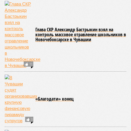
Современная версия чувашской национальной борьбы
была создана в 1990-х годах. С того периода дисциплина
переживает этап активного возрождения, сохраняя при
этом неразрывную связь с многовековыми народными
традициями.
В настоящее время керешу демонстрирует рост
популярности. В 2024 году в столице республики, городе
Чебоксары, на базе спортивной школы № 11 состоялось
торжественное открытие Республиканского центра
единоборств «Керешу». площадка имеет все необходимые
условия для полноценной подготовки спортсменов
высокого класса.
В том же году был проведён первый официальный
чемпионат по керешу, участие в котором приняли
сильнейшие борцы со всех районов Чувашии; турнир
наглядно продемонстрировал динамичный и зрелищный
характер этого вида спорта.
Керешу включён в перечень приоритетных спортивных