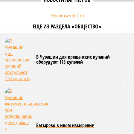
организации детского отдыха и оздоровления в регионе. В
рамках встречи участники рассматривали текущее состояние
летней оздоровительной кампании 2026 года и промежуточные
итоги её проведения.
Управлением Роспотребнадзора по Республике Татарстан
были обобщены
результаты контрольно-надзорных
мероприятий в детских оздоровительных лагерях. В
нынешнем сезоне функционирует 299 таких учреждений,
причём 14 из них относятся к загородному типу. Сотрудники
ведомства осуществили 105 выездных проверок и
профилактических визитов, что позволило охватить
проверочными действиями значительную долю лагерей. По
итогам проведённых мероприятий различные нарушения
были зафиксированы в 33 учреждениях. В адрес
администраций этих объектов были вынесены
предписания, обязывающие устранить выявленные
недостатки.
Среди наиболее часто встречающихся нарушений
оказались следующие: ненадлежащее содержание
территории и несоблюдение санитарно-гигиенических норм