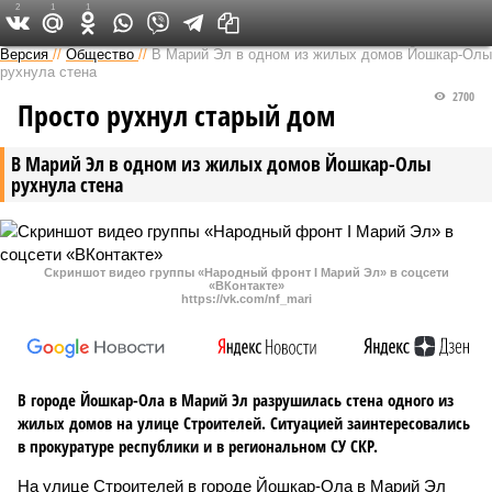
2
1
1
Версия в Чувашии
Версия
//
Общество
//
В Марий Эл в одном из жилых домов Йошкар-Олы
рухнула стена
2700
Просто рухнул старый дом
В Марий Эл в одном из жилых домов Йошкар-Олы
рухнула стена
Скриншот видео группы «Народный фронт I Марий Эл» в соцсети
«ВКонтакте»
https://vk.com/nf_mari
В городе Йошкар-Ола в Марий Эл разрушилась стена одного из
жилых домов на улице Строителей. Ситуацией заинтересовались
в прокуратуре республики и в региональном СУ СКР.
На улице Строителей в городе Йошкар-Ола в Марий Эл