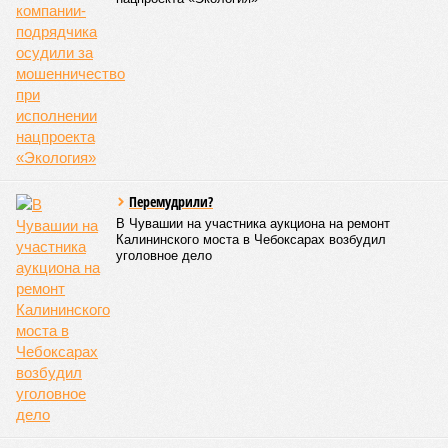
действующего санитарного законодательства. Отсутствие
действующего СЭЗ является основанием для запрета на
функционирование оздоровительной организации. Кроме
того, участники заседания обратили внимание на
необходимость постоянного контроля за поставщиками
продуктов и организаторами питания, за своевременным
исполнением ранее выданных предписаний по устранению
нарушений, а также за соблюдением сроков прохождения
медицинских осмотров и гигиенического обучения
персоналом.
Александра Иванова
Опубликовано:
28.07.2026 16:10
Отредактировано:
28.07.2026 16:10
Республика
разместилась на 79
месте в России по
качеству дорог
КОММЕНТАРИИ
0