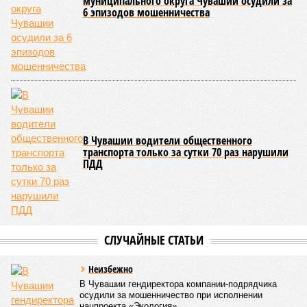
1,9%) были зафиксированы отклонения по
микробиологическим показателям; также одно готовое
блюдо не соответствовало установленным нормам по
показателю калорийности.
Все лагеря перед началом работы смен прошли
обязательную обработку территорий против клещей,
грызунов и насекомых. Питание в учреждениях
обеспечивают 21 оператор, причём в отношении каждого из
них организован постоянный лабораторный мониторинг.
В ходе заседания был также вынесен на обсуждение ряд
предложений, направленных на обеспечение санитарно-
эпидемиологического благополучия детей в летних лагерях
и на повышение действенности самой системы
оздоровления. В качестве основного приоритета было
выделено обеспечение оздоровительных учреждений
качественными пищевыми продуктами, а детей –
полноценным и сбалансированным питанием. Все лагеря в
обязательном порядке должны располагать санитарно-
эпидемиологическим заключением (СЭЗ), которое
подтверждает соответствие учреждения требованиям