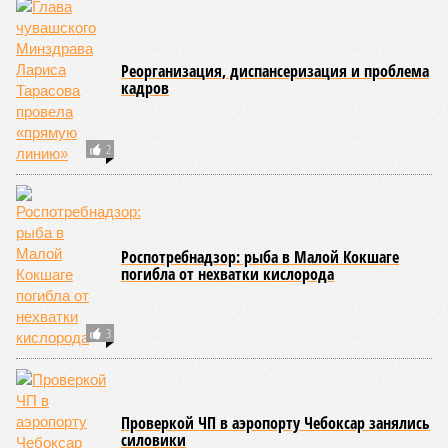
дисциплин на территории Чувашской Республики. Кроме
того, данное единоборство уже имеет опыт выхода на
международную арену: оно входило в программу I и II
Всемирных игр национальных видов единоборств, которые
проводились в Чувашии, что говорит о расширении
географии интереса к этой борьбе за пределами региона.
Александра Иванова
Опубликовано:
22.07.2026 13:47
Отредактировано:
22.07.2026 13:47
Республика
разместилась на 79
месте в России по
качеству дорог
КОММЕНТАРИИ
0
ПОСЛЕДНИЕ НОВОСТИ
07/08
В Чебоксарах в ближайшие годы не будут
достраивать спуск к заливу
07/08
Два предприятия выплатили долги по зарплате