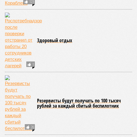
соответствующие положения и образцы наградных
атрибутов на уровне правительства субъекта. Согласно
обнародованным материалам, введены удостоверения и
нагрудные знаки мастера спорта Чувашии международного
класса по керешу, а также мастера спорта Чувашии.
Параллельно с этим разработана полная разрядная сетка
по керешу, охватывающая все ступени от третьего
юношеского разряда до уровня кандидата в мастера
спорта. Такая структура призвана обеспечить системность
в подготовке юных атлетов и создать чёткие ориентиры
для последовательного повышения их квалификации.
Керешу представляет собой традиционное единоборство,
уходящее корнями в культуру чувашского народа. Схватка
проходит следующим образом: соперники располагаются
лицом друг к другу, при этом через пояс каждого из них
перекинуто специальное матерчатое полотенце;
удерживаясь за этот элемент экипировки, борцы вступают
в противоборство, основная задача которого заключается в
том, чтобы опрокинуть противника.