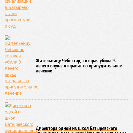
на ней; нарушения в процессе организации питания детей и
при обеспечении питьевого режима; а также
несвоевременное или неполное проведение медицинских
осмотров сотрудников лагерей.
Особый контроль был направлен на персонал,
работающий на пищеблоках. В ходе этих проверок у 20
человек были обнаружены возбудители инфекций –
указанные сотрудники были незамедлительно отстранены
от выполнения своих обязанностей и направлены на
лечение.
Представители ведомства отметили, что оперативное
принятие указанных мер позволило избежать
возникновения массовых инфекционных заболеваний
среди детей, находившихся в оздоровительных
учреждениях.
Помимо этого, специалистами проводился лабораторный
контроль качества воды и готовой продукции: из всех
отобранных проб воды в двух случаях (что составило