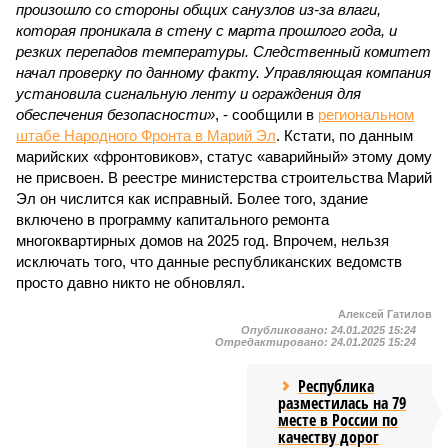
произошло со стороны общих санузлов из-за влаги,
которая проникала в стену с марта прошлого года, и
резких перепадов температуры. Следственный комитет
начал проверку по данному факту. Управляющая компания
установила сигнальную ленту и ограждения для
обеспечения безопасности»
, - сообщили в
региональном
штабе Народного Фронта в Марий Эл
. Кстати, по данным
марийских «фронтовиков», статус «аварийный» этому дому
не присвоен. В реестре министерства строительства Марий
Эл он числится как исправный. Более того, здание
включено в программу капитального ремонта
многоквартирных домов на 2025 год. Впрочем, нельзя
исключать того, что данные республиканских ведомств
просто давно никто не обновлял.
Алексей Гатилов
Опубликовано:
24.01.2025 15:24
Отредактировано:
24.01.2025 15:24
Республика
разместилась на 79
месте в России по
качеству дорог