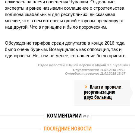
ложилась на плечи населения Чувашии. Отдельные
эксперты и ранее называли соглашение о строительства
полигона «кабальным для республики», высказывая
мнение, что в нем интересы одной стороны превалируют
над другой. Что в принципе и было пророческим.
Обсуждение тарифов среди депутатов в конце 2016 года
было очень бурным. Возмущалась как оппозиция, так и
единороссы. Но, тем не менее, соглашение было принято.
Отдел новостей «Нашей версии в Марий Эл, Чувашии»
Опубликовано:
11.01.2018 18:19
Отредактировано:
11.01.2018 18:27
Власти провели
реорганизацию
двух больниц
КОММЕНТАРИИ
0
Версия
//
Общество
//
В регионе учреждены удостоверения мастеров
спорта по борьбе керешу