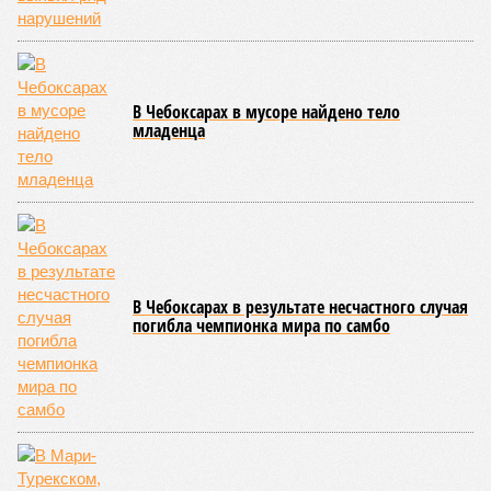
Современная версия чувашской национальной борьбы
была создана в 1990-х годах. С того периода дисциплина
переживает этап активного возрождения, сохраняя при
этом неразрывную связь с многовековыми народными
традициями.
В настоящее время керешу демонстрирует рост
популярности. В 2024 году в столице республики, городе
Чебоксары, на базе спортивной школы № 11 состоялось
торжественное открытие Республиканского центра
единоборств «Керешу». площадка имеет все необходимые
условия для полноценной подготовки спортсменов
высокого класса.
В том же году был проведён первый официальный
чемпионат по керешу, участие в котором приняли
сильнейшие борцы со всех районов Чувашии; турнир
наглядно продемонстрировал динамичный и зрелищный
характер этого вида спорта.
Керешу включён в перечень приоритетных спортивных
дисциплин на территории Чувашской Республики. Кроме