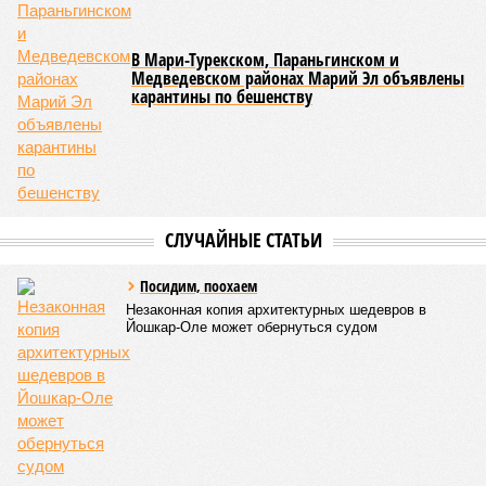
того, данное единоборство уже имеет опыт выхода на
международную арену: оно входило в программу I и II
Всемирных игр национальных видов единоборств, которые
проводились в Чувашии, что говорит о расширении
географии интереса к этой борьбе за пределами региона.
Александра Иванова
Опубликовано:
22.07.2026 13:47
Отредактировано:
22.07.2026 13:47
Власти провели
реорганизацию
двух больниц
КОММЕНТАРИИ
0
Версия
//
Власть
//
Роспотребнадзор после проверки отстранил от
работы 20 сотрудников детских лагерей
1589
Здоровый отдых
Роспотребнадзор после проверки отстранил от работы 20
сотрудников детских лагерей