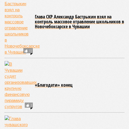
лечение.
Представители ведомства отметили, что оперативное
принятие указанных мер позволило избежать
возникновения массовых инфекционных заболеваний
среди детей, находившихся в оздоровительных
учреждениях.
Помимо этого, специалистами проводился лабораторный
контроль качества воды и готовой продукции: из всех
отобранных проб воды в двух случаях (что составило
1,9%) были зафиксированы отклонения по
микробиологическим показателям; также одно готовое
блюдо не соответствовало установленным нормам по
показателю калорийности.
Все лагеря перед началом работы смен прошли
обязательную обработку территорий против клещей,
грызунов и насекомых. Питание в учреждениях
обеспечивают 21 оператор, причём в отношении каждого из
них организован постоянный лабораторный мониторинг.