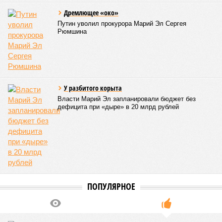
Роспотребнадзор после проверки отстранил от работы 20 сотрудников
детских лагерей (фото: pixnio.com)
Руководитель Управления Роспотребнадзора по Чувашской
Республике Татьяна Гермонова принимала участие в заседании
Межведомственной комиссии, занимающейся вопросами
организации детского отдыха и оздоровления в регионе. В
рамках встречи участники рассматривали текущее состояние
летней оздоровительной кампании 2026 года и промежуточные
итоги её проведения.
Управлением Роспотребнадзора по Республике Татарстан
были обобщены
результаты контрольно-надзорных
мероприятий в детских оздоровительных лагерях. В
нынешнем сезоне функционирует 299 таких учреждений,
причём 14 из них относятся к загородному типу. Сотрудники