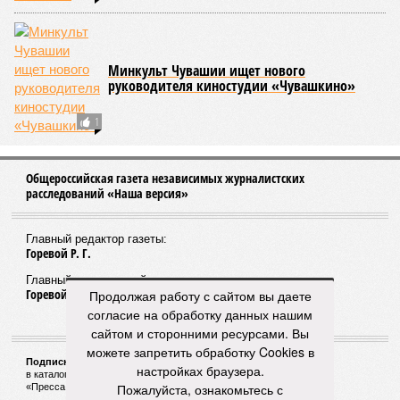
Александра Иванова
Опубликовано:
28.07.2026 16:10
Отредактировано:
28.07.2026 16:10
Власти провели
реорганизацию
двух больниц
КОММЕНТАРИИ
0
ПОСЛЕДНИЕ НОВОСТИ
06/08
Суд аннулировал ошибочно оформленные кредиты
жителя Чебоксар
05/08
В Чебоксарах снесут 46 строений рядом с
проблемной «Кувшинкой»
Продолжая работу с сайтом вы даете
04/08
Житель Екатеринбурга по указанию мошенников
согласие на обработку данных нашим
ограбил квартиру в Чебоксарах
сайтом и сторонними ресурсами. Вы
03/08
В регионе сформируют запас топлива
можете запретить обработку Cookies в
03/08
Республика разместилась на 79 месте в России по
настройках браузера.
качеству дорог
Пожалуйста, ознакомьтесь с