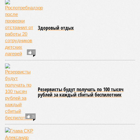
ведомства осуществили 105 выездных проверок и
профилактических визитов, что позволило охватить
проверочными действиями значительную долю лагерей. По
итогам проведённых мероприятий различные нарушения
были зафиксированы в 33 учреждениях. В адрес
администраций этих объектов были вынесены
предписания, обязывающие устранить выявленные
недостатки.
Среди наиболее часто встречающихся нарушений
оказались следующие: ненадлежащее содержание
территории и несоблюдение санитарно-гигиенических норм
на ней; нарушения в процессе организации питания детей и
при обеспечении питьевого режима; а также
несвоевременное или неполное проведение медицинских
осмотров сотрудников лагерей.
Особый контроль был направлен на персонал,
работающий на пищеблоках. В ходе этих проверок у 20
человек были обнаружены возбудители инфекций –
указанные сотрудники были незамедлительно отстранены
от выполнения своих обязанностей и направлены на