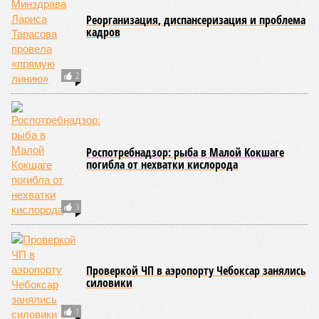
В ходе заседания был также вынесен на обсуждение ряд
предложений, направленных на обеспечение санитарно-
эпидемиологического благополучия детей в летних лагерях
и на повышение действенности самой системы
оздоровления. В качестве основного приоритета было
выделено обеспечение оздоровительных учреждений
качественными пищевыми продуктами, а детей –
полноценным и сбалансированным питанием. Все лагеря в
обязательном порядке должны располагать санитарно-
эпидемиологическим заключением (СЭЗ), которое
подтверждает соответствие учреждения требованиям
действующего санитарного законодательства. Отсутствие
действующего СЭЗ является основанием для запрета на
функционирование оздоровительной организации. Кроме
того, участники заседания обратили внимание на
необходимость постоянного контроля за поставщиками
продуктов и организаторами питания, за своевременным
исполнением ранее выданных предписаний по устранению
нарушений, а также за соблюдением сроков прохождения
медицинских осмотров и гигиенического обучения
персоналом.