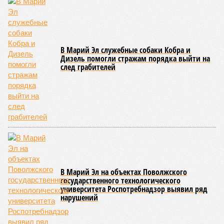
атрибутов на уровне правительства субъекта. Согласно
обнародованным материалам, введены удостоверения и
нагрудные знаки мастера спорта Чувашии международного
класса по керешу, а также мастера спорта Чувашии.
Параллельно с этим разработана полная разрядная сетка
по керешу, охватывающая все ступени от третьего
юношеского разряда до уровня кандидата в мастера
спорта. Такая структура призвана обеспечить системность
в подготовке юных атлетов и создать чёткие ориентиры
для последовательного повышения их квалификации.
Керешу представляет собой традиционное единоборство,
уходящее корнями в культуру чувашского народа. Схватка
проходит следующим образом: соперники располагаются
лицом друг к другу, при этом через пояс каждого из них
перекинуто специальное матерчатое полотенце;
удерживаясь за этот элемент экипировки, борцы вступают
в противоборство, основная задача которого заключается в
том, чтобы опрокинуть противника.