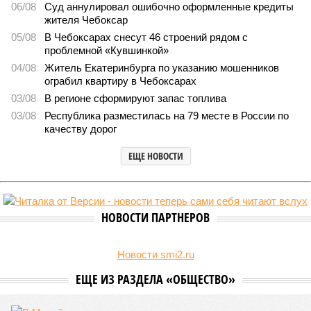
2057
Заткнуть за пояс
В регионе учреждены удостоверения мастеров спорта по
борьбе керешу
В регионе учреждены удостоверения мастеров спорта по борьбе керешу
(фото: wikimedia commons/Ilsurikat)
В Чувашской Республике последовательно реализуются меры,
направленные на повышение статуса и институциональное
развитие национальной борьбы на поясах керешу.
Региональные власти не ограничились
признанием
данной
дисциплины в качестве приоритетной, но также утвердили
официальную систему спортивных званий и
ведомственных знаков отличия, закрепив
соответствующие положения и образцы наградных