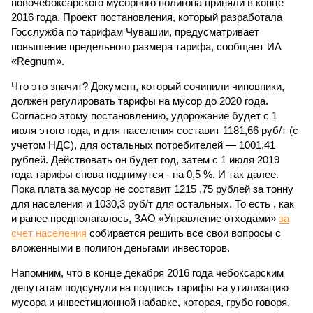
новочебоксарского мусорного полигона приняли в конце
2016 года. Проект постановления, который разработала
Госслужба по тарифам Чувашии, предусматривает
повышение предельного размера тарифа, сообщает ИА
«Regnum».
Что это значит? Документ, который сочинили чиновники,
должен регулировать тарифы на мусор до 2020 года.
Согласно этому постановлению, удорожание будет с 1
июля этого года, и для населения составит 1181,66 руб/т (с
учетом НДС), для остальных потребителей — 1001,41
рублей. Действовать он будет год, затем с 1 июля 2019
года тарифы снова поднимутся - на 0,5 %. И так далее.
Пока плата за мусор не составит 1215 ,75 рублей за тонну
для населения и 1030,3 руб/т для остальных. То есть , как
и ранее предполагалось, ЗАО «Управление отходами»
за
счет населения
собирается решить все свои вопросы с
вложенными в полигон деньгами инвесторов.
Напомним, что в конце декабря 2016 года чебоксарским
депутатам подсунули на подпись тарифы на утилизацию
мусора и инвестиционной набавке, которая, грубо говоря,