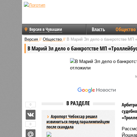
Власть
Общество
Версия в Чувашии
Версия
//
Общество
//
В Марий Эл дело о банкротстве МП 
В Марий Эл дело о банкротстве МП «Троллейбу
В РАЗДЕЛЕ
Арбитра
0
судебно
Аэропорт Чебоксар решил
«Тролле
извиниться перед паралимпийцем
0
после скандала
Рассмо
Йошкар