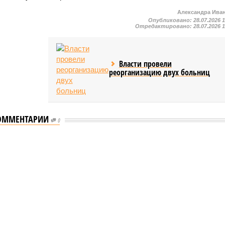
Александра Ива
Опубликовано:
28.07.2026 
Отредактировано:
28.07.2026 
Власти провели
реорганизацию двух больниц
ОММЕНТАРИИ
0
мастеров спорта по борьбе керешу
спорта по борьбе керешу
 мастеров спорта по борьбе керешу (фото: wikimedia
commons/Ilsurikat)