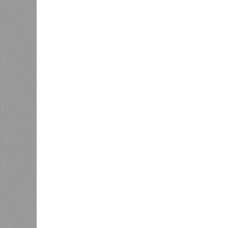
В РАЗДЕЛЕ
В Чуваш
0
направл
После вмешательства
национа
прокуратуры ветерану труда
0
пересчитали выплаты за 5 лет
Регион
дисцип
официа
0
Резервисты будут получать по
знаков
100 тысяч рублей за каждый
образц
сбитый беспилотник
субъек
удосто
международного класса по керешу,
Параллельно с этим разработана п
ступени от третьего юношеского ра
структура призвана обеспечить сис
ориентиры для последовательного
Керешу представляет собой традиц