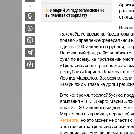
Арбитр
0
В Марий Эл педагогам снова не
рассмо
выплачивают зарплату
отклад
Напомн
тяжелейшие времена. Кредиторы ата
подало Управление федеральной на
один на 100 миллионов рублей, вто
Пенсионный фонд и Фонд обязатель
судя по всему, на протяжении мног
«Троллейбусного транспорта» связа
республики Кирилла Князева, проти
Леонид Маркелов. Возможно, если б
«закрыл» бы глаза на долги регион
В то же время, троллейбусное пре
Компания «ТНС Энерго Марий Эл» п
погасить 80-миллионный долг. В и
Маркелова выпросила, вероятно) 
четверть
, но это может не спасти
электричества троллейбусники долж
предприятия, судя по всему, почему