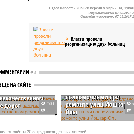
Отдел новостей «Нашей версии в Марий Эл, Чува
Опубликовано:
07.03.2017 
Отредактировано:
07.03.2017 
Власти провели
реорганизацию двух больниц
В Марий Эл возбудили
ОММЕНТАРИИ
уголовное дело о
0
й Эл возбуждено
злоупотреблении
етье за последние
ЕЩЕ НА САЙТЕ
должностными
 дней уголовное
полномочиями при
 некачественном
ремонте улиц Йошкар-
4983
е дорог
0
Олы
е, третье по счету
е дело возбуждено в
В Республике Марий Эл
ке Марий Эл по факту
возбуждено уголовное дело по
нил от работы 20 сотрудников детских лагерей
енного ремонта дорог,
подозрению в злоупотреблении