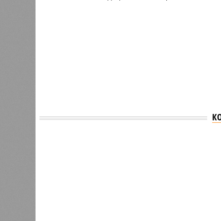
К
Версия
//
Общество
//
В регионе учреждены удостоверения 
Заткнуть за пояс
В регионе учреждены удостоверения мастеров 
В регионе учреждены удостоверения