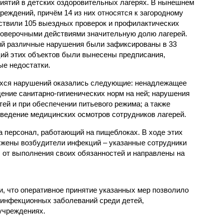
иятий в детских оздоровительных лагерях. В нынешнем
реждений, причём 14 из них относятся к загородному
ствили 105 выездных проверок и профилактических
проверочными действиями значительную долю лагерей.
ий различные нарушения были зафиксированы в 33
ий этих объектов были вынесены предписания,
е недостатки.
хся нарушений оказались следующие: ненадлежащее
ение санитарно-гигиенических норм на ней; нарушения
тей и при обеспечении питьевого режима; а также
ведение медицинских осмотров сотрудников лагерей.
 персонал, работающий на пищеблоках. В ходе этих
ужены возбудители инфекций – указанные сотрудники
от выполнения своих обязанностей и направлены на
, что оперативное принятие указанных мер позволило
 инфекционных заболеваний среди детей,
учреждениях.