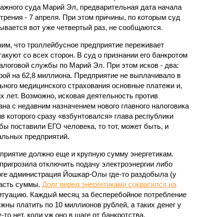
ажного суда Марий Эл, предварительная дата начала
трения - 7 апреля. При этом причины, по которым суд
ывается вот уже четвертый раз, не сообщаются.
им, что троллейбусное предприятие переживает
куют со всех сторон. В суд о признании его банкротом
логовой службы по Марий Эл. При этом исков - два:
рой на 62,8 миллиона. Предприятие не выплачивало в
ного медицинского страхования основные платежи и,
их лет. Возможно, исковая деятельность против
на с недавним назначением нового главного налоговика
в которого сразу «взбунтовался» глава республики
ы поставили ЕГО человека, то тот, может быть, и
альных предприятий.
дприятие должно еще и крупную сумму энергетикам.
ригрозила отключить подачу электроэнергии либо
тоге администрация Йошкар-Олы где-то раздобыла (у
часть суммы.
Долг перед энергетиками сократился на
 ситуацию. Каждый месяц за бесперебойное потребление
ны платить по 10 миллионов рублей, а таких денег у
-то нет, коли уж оно в шаге от банкротства.