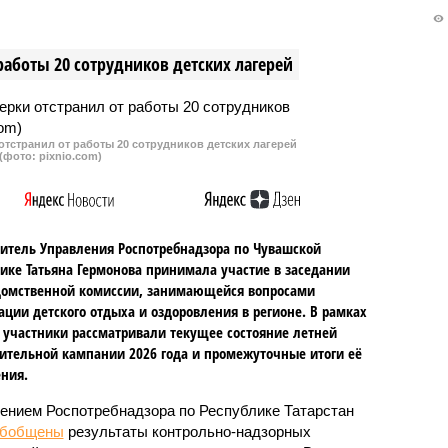
ного в Йошкар-Оле
должностными полномочиями
ами из Чувашии.
при реализации нацпроекта
работы 20 сотрудников детских лагерей
«Безопасные и качественные
автомобильные дороги».
тстранил от работы 20 сотрудников детских лагерей
(фото: pixnio.com)
итель Управления Роспотребнадзора по Чувашской
ике Татьяна Гермонова принимала участие в заседании
омственной комиссии, занимающейся вопросами
ации детского отдыха и оздоровления в регионе. В рамках
 участники рассматривали текущее состояние летней
ительной кампании 2026 года и промежуточные итоги её
ния.
ением Роспотребнадзора по Республике Татарстан
обобщены
результаты контрольно-надзорных