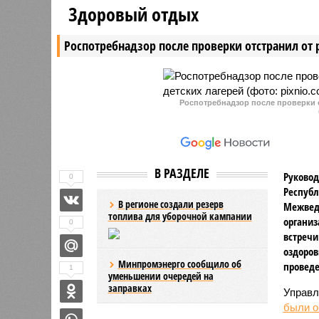
Здоровый отдых
организация «Человек и Закон».
выполнен
На этот день назначено
дорожник
Роспотребнадзор после проверки отстранил от 
оглашение решения местного
Верховного суда по делу о ее
ликвидации.
Роспотребнадзор после проверки о
В РАЗДЕЛЕ
Руковод
0
Республ
В регионе создали резерв
Межвед
топлива для уборочной кампании
организ
0
встречи
оздоров
Минпромэнерго сообщило об
проведе
1
уменьшении очередей на
заправках
Управл
были 