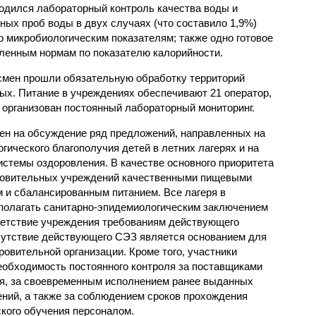
одился лабораторный контроль качества воды и
нных проб воды в двух случаях (что составило 1,9%)
 микробиологическим показателям; также одно готовое
ленным нормам по показателю калорийности.
смен прошли обязательную обработку территорий
мых. Питание в учреждениях обеспечивают 21 оператор,
 организован постоянный лабораторный мониторинг.
ен на обсуждение ряд предложений, направленных на
ического благополучия детей в летних лагерях и на
стемы оздоровления. В качестве основного приоритета
ровительных учреждений качественными пищевыми
м и сбалансированным питанием. Все лагеря в
полагать санитарно-эпидемиологическим заключением
ветствие учреждения требованиям действующего
сутствие действующего СЭЗ является основанием для
овительной организации. Кроме того, участники
еобходимость постоянного контроля за поставщиками
ия, за своевременным исполнением ранее выданных
ний, а также за соблюдением сроков прохождения
ского обучения персоналом.