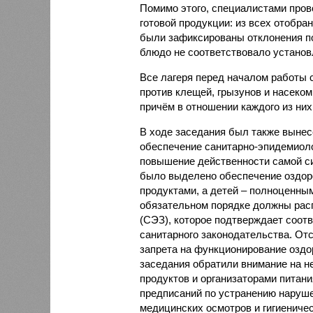
Помимо этого, специалистами пров
готовой продукции: из всех отобра
были зафиксированы отклонения по
блюдо не соответствовало установ
Все лагеря перед началом работы 
против клещей, грызунов и насеко
причём в отношении каждого из них
В ходе заседания был также вынес
обеспечение санитарно-эпидемиолог
повышение действенности самой си
было выделено обеспечение оздо
продуктами, а детей – полноценны
обязательном порядке должны рас
(СЭЗ), которое подтверждает соот
санитарного законодательства. От
запрета на функционирование оздор
заседания обратили внимание на н
продуктов и организаторами питан
предписаний по устранению наруше
медицинских осмотров и гигиениче