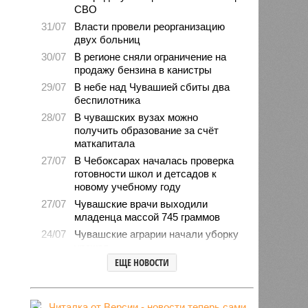
СВО
31/07
Власти провели реорганизацию
двух больниц
30/07
В регионе сняли ограничение на
продажу бензина в канистры
29/07
В небе над Чувашией сбиты два
беспилотника
28/07
В чувашских вузах можно
получить образование за счёт
маткапитала
27/07
В Чебоксарах началась проверка
готовности школ и детсадов к
новому учебному году
27/07
Чувашские врачи выходили
младенца массой 745 граммов
24/07
Чувашские аграрии начали уборку
урожая
ЕЩЕ НОВОСТИ
24/07
Минпромэнерго сообщило об
уменьшении очередей на
заправках
23/07
В Чувашии за 6 месяцев изъято