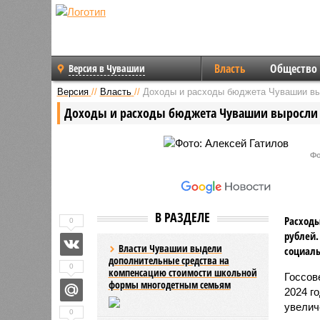
Власть
Общество
Версия в Чувашии
Версия
//
Власть
//
Доходы и расходы бюджета Чувашии вы
Доходы и расходы бюджета Чувашии выросли б
Фо
В РАЗДЕЛЕ
Расходы
0
рублей.
Власти Чувашии выдели
социаль
дополнительные средства на
0
компенсацию стоимости школьной
Госсов
формы многодетным семьям
2024 г
увелич
0