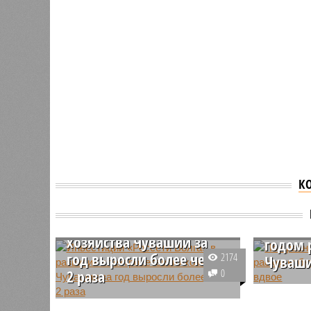
К
Инвестиции «Россети
Волга» в развитие
электросетевого
По сра
хозяйства Чувашии за
годом 
год выросли более чем в
2174
Чуваши
2 раза
0
В 2024 г
В течение 2024 года инвестиции
Чувашии 