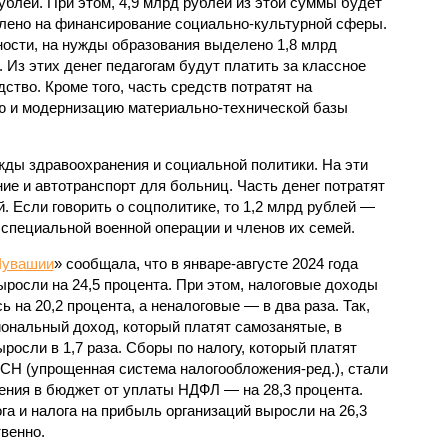
ублей. При этом, 4,9 млрд рублей из этой суммы будет
лено на финансирование социально-культурной сферы.
ности, на нужды образования выделено 1,8 млрд
. Из этих денег педагогам будут платить за классное
дство. Кроме того, часть средств потратят на
ю и модернизацию материально-технической базы
жды здравоохранения и социальной политики. На эти
ие и автотранспорт для больниц. Часть денег потратят
. Если говорить о соцполитике, то 1,2 млрд рублей —
 специальной военной операции и членов их семей.
Чувашии
» сообщала, что в январе-августе 2024 года
росли на 24,5 процента. При этом, налоговые доходы
 на 20,2 процента, а неналоговые — в два раза. Так,
иональный доход, который платят самозанятые, в
росли в 1,7 раза. Сборы по налогу, который платят
Н (упрощенная система налогообложения-ред.), стали
ления в бюджет от уплаты НДФЛ — на 28,3 процента.
га и налога на прибыль организаций выросли на 26,3
твенно.