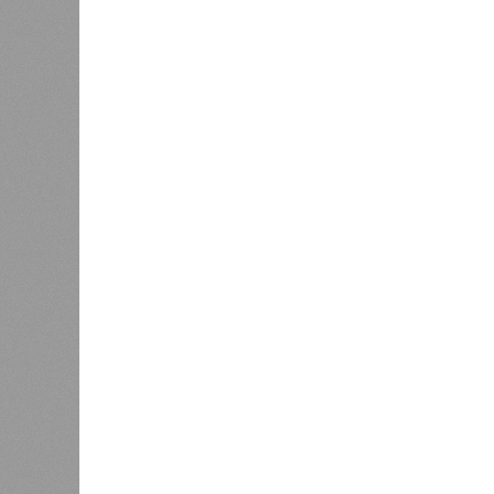
ПАО «Россети Волга» в развитие
рублей, ч
электросетевого хозяйства
больше п
Чувашии превысили 1,8 млрд
прошлым 
рублей. По сравнению с
расходы 
прошлым годом вложения
15 процен
выросли более чем в 2 раза.
110 млрд