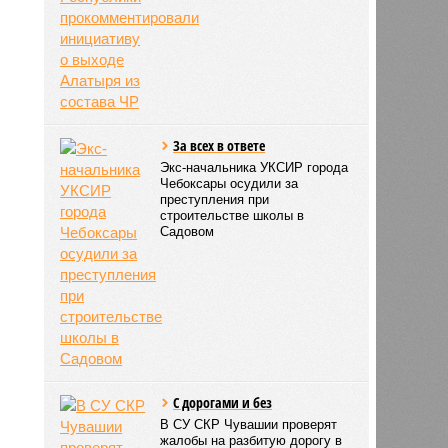
За всех в ответе
Экс-начальника УКСИР города
Чебоксары осудили за
преступления при
строительстве школы в
Садовом
С дорогами и без
В СУ СКР Чувашии проверят
жалобы на разбитую дорогу в