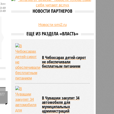
 Эл»
24/07
Чувашские аграрии начали уборку
13:49
урожая
НОВОСТИ ПАРТНЕРОВ
13:49
Новости smi2.ru
ЕЩЕ ИЗ РАЗДЕЛА «ВЛАСТЬ»
В Чебоксарах детей-сирот
не обеспечивали
бесплатным питанием
2977
В Чувашии закупят 34
0
автомобиля для
муниципальных
администраций