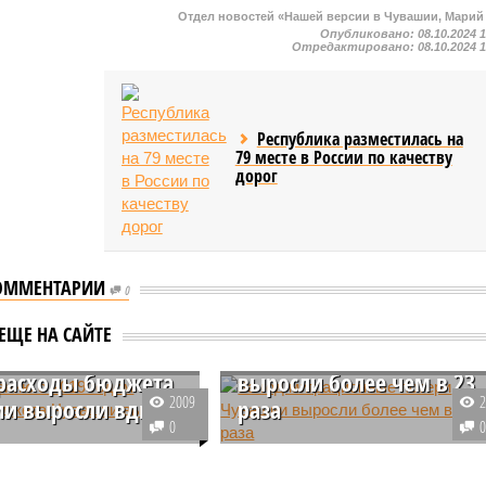
Отдел новостей «Нашей версии в Чувашии, Марий
Опубликовано:
08.10.2024 
Отредактировано:
08.10.2024 
Республика разместилась на
79 месте в России по качеству
дорог
ОММЕНТАРИИ
0
За год миграционные
ЕЩЕ НА САЙТЕ
внению с 2019
потери Чувашии
расходы бюджета
выросли более чем в 23
2009
и выросли вдвое
раза
0
оду доходы бюджета
В Чувашии в январе-октябре
вырастут до 104 млрд
2022 года миграционная убыль