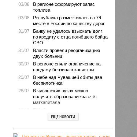
03/08
В регионе сформируют запас
топлива
03/08
Республика разместилась на 79
месте в России по качеству дорог
31/07
Банку не удалось взыскать долг
по кредиту с отца погибшего бойца
СВО
31/07
Власти провели реорганизацию
двух больниц
30/07
В регионе сняли ограничение на
продажу бензина в канистры
29/07
В небе над Чувашией сбиты два
беспилотника
28/07
В чувашских вузах можно
получить образование за счёт
маткапитала
27/07
В Чебоксарах началась проверка
готовности школ и детсадов к
ЕЩЕ НОВОСТИ
новому учебному году
27/07
Чувашские врачи выходили
младенца массой 745 граммов