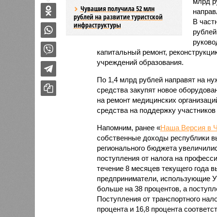
млрд р
Чувашия получила 52 млн
направ
рублей на развитие туристской
В част
инфраструктуры
рублей
руково
капитальный ремонт, реконструкци
учреждений образования.
По 1,4 млрд рублей направят на ну
средства закупят новое оборудован
на ремонт медицинских организаций
средства на поддержку участников
Напомним, ранее «
Наша Версия в 
собственные доходы республики вы
регионального бюджета увеличились
поступления от налога на професс
течение 8 месяцев текущего года вы
предприниматели, использующие УС
больше на 38 процентов, а поступ
Поступления от транспортного нало
процента и 16,8 процента соответс