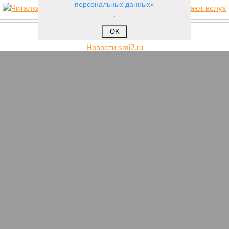
персональных данных»
.
НОВОСТИ ПАРТНЕРОВ
OK
Новости smi2.ru
ЕЩЕ ИЗ РАЗДЕЛА «ВЛАСТЬ»
С чувашского санатория взыскали
компенсацию за полученный пенсионеркой
перелом