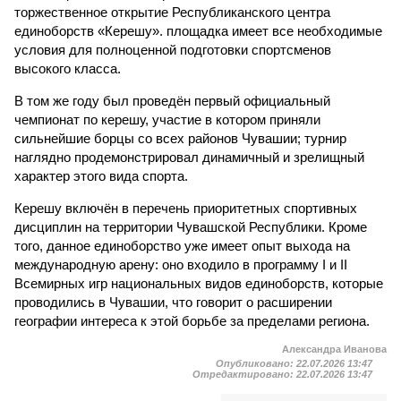
торжественное открытие Республиканского центра
единоборств «Керешу». площадка имеет все необходимые
условия для полноценной подготовки спортсменов
высокого класса.
В том же году был проведён первый официальный
чемпионат по керешу, участие в котором приняли
сильнейшие борцы со всех районов Чувашии; турнир
наглядно продемонстрировал динамичный и зрелищный
характер этого вида спорта.
Керешу включён в перечень приоритетных спортивных
дисциплин на территории Чувашской Республики. Кроме
того, данное единоборство уже имеет опыт выхода на
международную арену: оно входило в программу I и II
Всемирных игр национальных видов единоборств, которые
проводились в Чувашии, что говорит о расширении
географии интереса к этой борьбе за пределами региона.
Александра Иванова
Опубликовано:
22.07.2026 13:47
Отредактировано:
22.07.2026 13:47