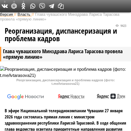
0
0
2
Версия в Чувашии
Версия
//
Власть
//
Глава чувашского Минздрава Лариса Тарасова
провела «прямую линию»
9423
Реорганизация, диспансеризация и
проблема кадров
Глава чувашского Минздрава Лариса Тарасова провела
«прямую линию»
Реорганизация, диспансеризация и проблема кадров (фото:
t.me/lvtarasova21)
В эфире Национальной телерадиокомпании Чувашии 27 января
2026 года состоялась прямая линия с министром
здравоохранения республики Ларисой Тарасовой. В ходе общения
глава ведомства осветила приоритетные направления развития