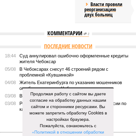
Власти провели
реорганизацию
двух больниц
КОММЕНТАРИИ
0
ПОСЛЕДНИЕ НОВОСТИ
18:44
Суд аннулировал ошибочно оформленные кредиты
жителя Чебоксар
05/08
В Чебоксарах снесут 46 строений рядом с
проблемной «Кувшинкой»
04/08
Житель Екатеринбурга по указанию мошенников
ограбил квартиру в Чебоксарах
Продолжая работу с сайтом вы даете
03/08
В регионе сформируют запас топлива
согласие на обработку данных нашим
03/08
Республика разместилась на 79 месте в России по
сайтом и сторонними ресурсами. Вы
качеству дорог
можете запретить обработку Cookies в
настройках браузера.
ЕЩЕ НОВОСТИ
Пожалуйста, ознакомьтесь с
«Политикой в отношении обработки