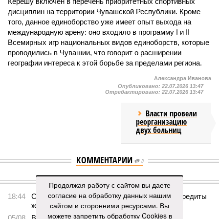
Керешу включён в перечень приоритетных спортивных
дисциплин на территории Чувашской Республики. Кроме
того, данное единоборство уже имеет опыт выхода на
международную арену: оно входило в программу I и II
Всемирных игр национальных видов единоборств, которые
проводились в Чувашии, что говорит о расширении
географии интереса к этой борьбе за пределами региона.
Александра Иванова
Опубликовано:
22.07.2026 13:47
Отредактировано:
22.07.2026 13:47
Власти провели
реорганизацию
двух больниц
КОММЕНТАРИИ
0
ПОСЛЕДНИЕ НОВОСТИ
Продолжая работу с сайтом вы даете
согласие на обработку данных нашим
18:44
Суд аннулировал ошибочно оформленные кредиты
сайтом и сторонними ресурсами. Вы
жителя Чебоксар
можете запретить обработку Cookies в
05/08
В Чебоксарах снесут 46 строений рядом с