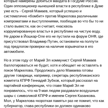
которые намерены добиться мандата в Госдуме России.
Один оппозиционер нынешней власти в республике в Думе
уже есть - Сергей Мамаев, который успешно и
систематично «бомбит» против Маркелова различными
компроматами и выступлениями, пообещав во что бы то ни
стало вывести, как он считает, «насквозь
коррумпированную власть» в республике на чистую воду.
Не даром в Йошкар-Оле его не пустили на форум ОНФ, где
присутствовал Владимир Путин, остановили на полпути
под предлогом проверки на наличие взрывчатки в его
автомобиле.
Но в этом году от Марий Эл коммунист Сергей Мамаев
баллотироваться не будет, хотя и обещает не оставлять в
покое Маркелова. Продолжать дело Мамаева готовы
другие товарищи, например, секретарь республиканского
комитета КПРФ Геннадий Зубков, который рассказал на
партийной конференции, что главе Марий Эл не
понравилось, что на 9 мая людям раздавали воздушные
шары с символикой КПРФ и именем Сергея Казанкова.
Мол, у Маркелова «короткая память» раз не помнит, что как
губернатор, глава республики он должен одинаково