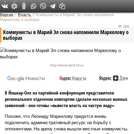
0
0
2
Версия в Чувашии
Версия
//
Власть
//
Коммунисты в Марий Эл снова напомнили
Маркелову о выборах
3256
Коммунисты в Марий Эл снова напомнили Маркелову о
выборах
http://www.kprf.12.ru
В Йошкар-Оле на партийной конференции представители
регионального отделения компартии сделали несколько важных
заявлений - они готовы «вывести власть на чистую воду»
Похоже, что Леониду Маркелову придется вновь
подключить административный ресурс на борьбу с
оппонентами. На арену снова вышли местные коммунисты,