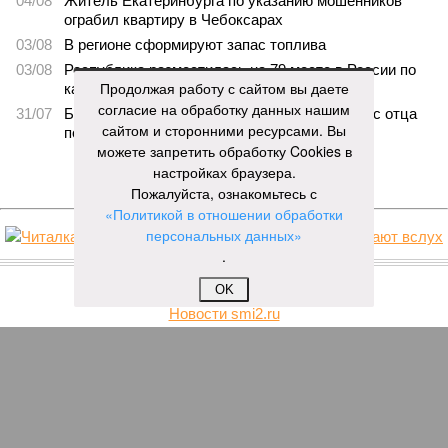
04/08
Житель Екатеринбурга по указанию мошенников
ограбил квартиру в Чебоксарах
03/08
В регионе сформируют запас топлива
03/08
Республика разместилась на 79 месте в России по
Продолжая работу с сайтом вы даете
качеству дорог
согласие на обработку данных нашим
31/07
Банку не удалось взыскать долг по кредиту с отца
сайтом и сторонними ресурсами. Вы
погибшего бойца СВО
можете запретить обработку Cookies в
настройках браузера.
ЕЩЕ НОВОСТИ
Пожалуйста, ознакомьтесь с
«Политикой в отношении обработки
персональных данных»
.
НОВОСТИ ПАРТНЕРОВ
OK
Новости smi2.ru
ЕЩЕ ИЗ РАЗДЕЛА «ОБЩЕСТВО»