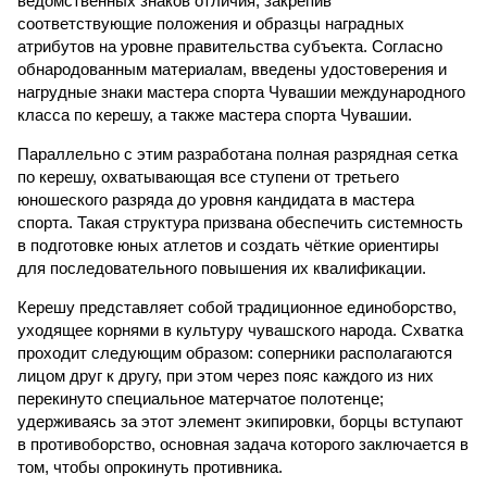
ведомственных знаков отличия, закрепив
соответствующие положения и образцы наградных
атрибутов на уровне правительства субъекта. Согласно
обнародованным материалам, введены удостоверения и
нагрудные знаки мастера спорта Чувашии международного
класса по керешу, а также мастера спорта Чувашии.
Параллельно с этим разработана полная разрядная сетка
по керешу, охватывающая все ступени от третьего
юношеского разряда до уровня кандидата в мастера
спорта. Такая структура призвана обеспечить системность
в подготовке юных атлетов и создать чёткие ориентиры
для последовательного повышения их квалификации.
Керешу представляет собой традиционное единоборство,
уходящее корнями в культуру чувашского народа. Схватка
проходит следующим образом: соперники располагаются
лицом друг к другу, при этом через пояс каждого из них
перекинуто специальное матерчатое полотенце;
удерживаясь за этот элемент экипировки, борцы вступают
в противоборство, основная задача которого заключается в
том, чтобы опрокинуть противника.