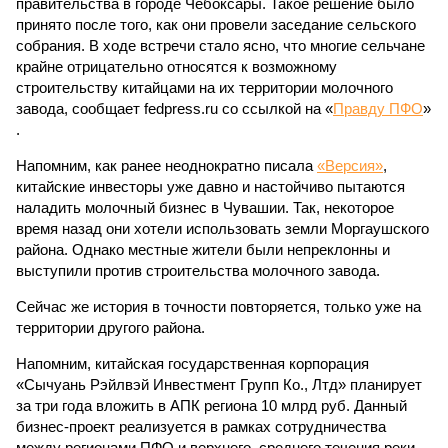
правительства в городе Чебоксары. Такое решение было
принято после того, как они провели заседание сельского
собрания. В ходе встречи стало ясно, что многие сельчане
крайне отрицательно относятся к возможному
строительству китайцами на их территории молочного
завода, сообщает fedpress.ru со ссылкой на «
Правду ПФО
»
.
Напомним, как ранее неоднократно писала
«Версия»
,
китайские инвесторы уже давно и настойчиво пытаются
наладить молочный бизнес в Чувашии. Так, некоторое
время назад они хотели использовать земли Моргаушского
района. Однако местные жители были непреклонны и
выступили против строительства молочного завода.
Сейчас же история в точности повторяется, только уже на
территории другого района.
Напомним, китайская государственная корпорация
«Сычуань Рэйлвэй Инвестмент Групп Ко., Лтд» планирует
за три года вложить в АПК региона 10 млрд руб. Данный
бизнес-проект реализуется в рамках сотрудничества
между регионами ПФО и верхнего, среднего течения реки