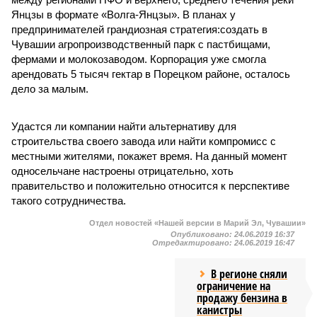
Янцзы в формате «Волга-Янцзы». В планах у
предпринимателей грандиозная стратегия:создать в
Чувашии агропроизводственный парк с пастбищами,
фермами и молокозаводом. Корпорация уже смогла
арендовать 5 тысяч гектар в Порецком районе, осталось
дело за малым.
Удастся ли компании найти альтернативу для
строительства своего завода или найти компромисс с
местными жителями, покажет время. На данный момент
односельчане настроены отрицательно, хоть
правительство и положительно относится к перспективе
такого сотрудничества.
Отдел новостей «Нашей версии в Марий Эл, Чувашии»
Опубликовано:
24.06.2019 16:37
Отредактировано:
24.06.2019 16:47
В регионе сняли
ограничение на
продажу бензина в
канистры