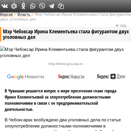
1
0
1
Версия в Чувашии
Версия
//
Власть
//
Мэр Чебоксар Ирина Клементьева стала фигурантом
двух уголовных дел
6126
Мэр Чебоксар Ирина Клементьева стала фигурантом двух
уголовных дел
http://www.gov.cap.ru
В Чувашии решается вопрос о мере пресечения главе города
Ирине Клементьевой за злоупотребление должностными
полномочиями в связи с ее предпринимательской
деятельностью.
В Чебоксарах возбуждено два уголовных дела по статье
злоупотребление должностными полномочиями в