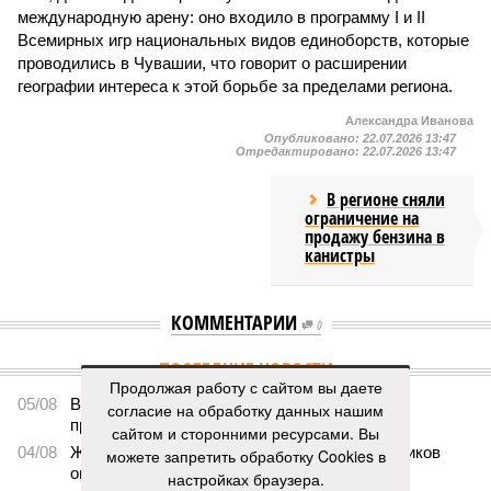
международную арену: оно входило в программу I и II
Всемирных игр национальных видов единоборств, которые
проводились в Чувашии, что говорит о расширении
географии интереса к этой борьбе за пределами региона.
Александра Иванова
Опубликовано:
22.07.2026 13:47
Отредактировано:
22.07.2026 13:47
В регионе сняли
ограничение на
продажу бензина в
канистры
КОММЕНТАРИИ
0
ПОСЛЕДНИЕ НОВОСТИ
Продолжая работу с сайтом вы даете
05/08
В Чебоксарах снесут 46 строений рядом с
согласие на обработку данных нашим
проблемной «Кувшинкой»
сайтом и сторонними ресурсами. Вы
04/08
Житель Екатеринбурга по указанию мошенников
можете запретить обработку Cookies в
ограбил квартиру в Чебоксарах
настройках браузера.