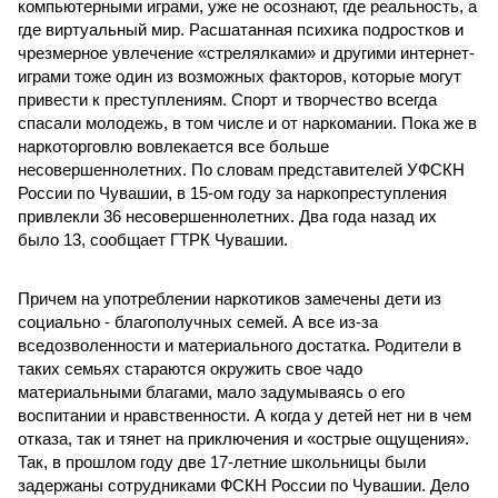
компьютерными играми, уже не осознают, где реальность, а
где виртуальный мир. Расшатанная психика подростков и
чрезмерное увлечение «стрелялками» и другими интернет-
играми тоже один из возможных факторов, которые могут
привести к преступлениям. Спорт и творчество всегда
спасали молодежь, в том числе и от наркомании. Пока же в
наркоторговлю вовлекается все больше
несовершеннолетних. По словам представителей УФСКН
России по Чувашии, в 15-ом году за наркопреступления
привлекли 36 несовершеннолетних. Два года назад их
было 13, сообщает ГТРК Чувашии.
Причем на употреблении наркотиков замечены дети из
социально - благополучных семей. А все из-за
вседозволенности и материального достатка. Родители в
таких семьях стараются окружить свое чадо
материальными благами, мало задумываясь о его
воспитании и нравственности. А когда у детей нет ни в чем
отказа, так и тянет на приключения и «острые ощущения».
Так, в прошлом году две 17-летние школьницы были
задержаны сотрудниками ФСКН России по Чувашии. Дело