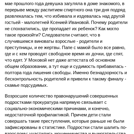
мае прошлого года девушка загуляла в доме знакомого, в
перерыве между распитием спиртного она три дня подряд
развлекалась тем, что избивала и издевалась над другой
гостьей - малолетней Ксенией Ивановой. Почему родители
не спохватились, где пропадает их ребенок? Как могло
такое произойти? Следователи считают, что в
случившемся виноваты взрослые - родители и
преступницы, и ее жертвы. Папе с мамой было все равно,
где и с кем проводят свободное время их дочки, где спят,
что едят. У Моховой нет даже аттестата об основном
общем образовании, а тут еще и судимость прибавилась -
полтора года лишения свободы. Именно безнадзорность и
бесконтрольность родителей и привели к такому финалу -
скамье подсудимых.
Возросшее количество правонарушений совершенных
подростками прокуратура напрямую связывает с
социально-экономическими причинами, и конечно,
недостаточной профилактикой. Причем дети стали
совершать такие преступления, которые раньше не были
зафиксированы в статистике. Подростки стали шалить по-
взрослому: участились мошенничества и вымогательства.