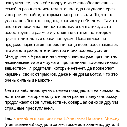
нашумевшее, ведь обе подруги из очень обеспеченных
семей, а развлекались тем, что полгода покупали через
Интернет «спайс», которым приторговывали. То, что не
удавалось быстро продать, хранили у себя дома. Там-то
оперативники и нашли почти полкило синтетики, а это
особо крупный размер и уголовная статья, по которой
грозят длительные сроки подругам. Попавшиеся на
продаже наркотиков подростки чаще всего рассказывают,
что хотели разбогатеть быстро и без особых усилий.
Между тем в Чувашии на смену спайсам уже пришли так
называемые марки - бумага, пропитанная психоактивным
веществом. И родители, которые нет-нет, да проверяют
карманы своих отпрысков, даже и не догадаются, что это
очень сильный наркотик.
Дети из неблагополучных семей попадаются на кражах, но
есть такие, которые вступив один раз на кривую дорожку,
продолжают свое путешествие, совершая одно за другим
страшные преступления.
Так,
в декабре прошлого года 17-летнюю Наталью Мохову
(имя изменено) осудили за жестокое истязание подруги. В