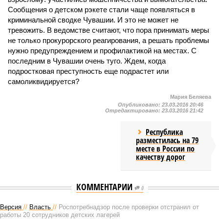
Сообщения о детском рэкете стали чаще появляться в
криминальной сводке Чувашии. И это не может не
тревожить. В ведомстве считают, что пора принимать меры
не только прокурорского реагирования, а решать проблемы
нужно предупреждением и профилактикой на местах. С
последним в Чувашии очень туго. Ждем, когда
подростковая преступность еще подрастет или
самоликвидируется?
Мария Беляева
Опубликовано:
23.03.2016 20:46
Отредактировано:
23.03.2016 21:42
Республика
разместилась на 79
месте в России по
качеству дорог
КОММЕНТАРИИ
0
Версия
//
Власть
//
Роспотребнадзор после проверки отстранил от
работы 20 сотрудников детских лагерей