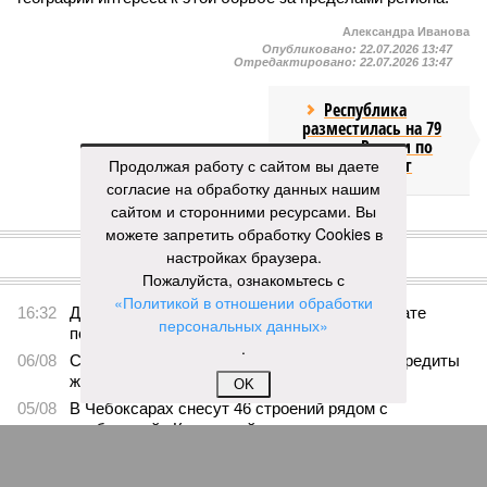
Александра Иванова
Опубликовано:
22.07.2026 13:47
Отредактировано:
22.07.2026 13:47
Республика
разместилась на 79
месте в России по
качеству дорог
Продолжая работу с сайтом вы даете
согласие на обработку данных нашим
сайтом и сторонними ресурсами. Вы
КОММЕНТАРИИ
можете запретить обработку Cookies в
0
настройках браузера.
ПОСЛЕДНИЕ НОВОСТИ
Пожалуйста, ознакомьтесь с
«Политикой в отношении обработки
16:32
Два предприятия выплатили долги по зарплате
персональных данных»
после вмешательства прокуратуры
.
06/08
Суд аннулировал ошибочно оформленные кредиты
жителя Чебоксар
OK
05/08
В Чебоксарах снесут 46 строений рядом с
проблемной «Кувшинкой»
04/08
Житель Екатеринбурга по указанию мошенников
ограбил квартиру в Чебоксарах