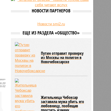
24/07
Чувашские аграрии начали уборку
урожая
НОВОСТИ ПАРТНЕРОВ
Новости smi2.ru
ЕЩЕ ИЗ РАЗДЕЛА «ОБЩЕСТВО»
Путин отправит проверку
из Москвы на полигон в
Новочебоксарске
шии»
16:20
19:02
Жительница Чебоксар
заставила мужа убить его
любовницу, пообещав
простить измену