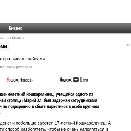
Бизнес
вал спайсами
ами
ttp://www.pixabay.ru
ршеннолетний йошкаролинец, учащийся одного из
ей столицы Марий Эл, был задержан сотрудниками
 по подозрению в сбыте наркотиков в особо крупном
.
 денег и побольше захотел 17-летний йошкаролинец. А
йти способ разбогатеть, чтобы не очень напрягаться и