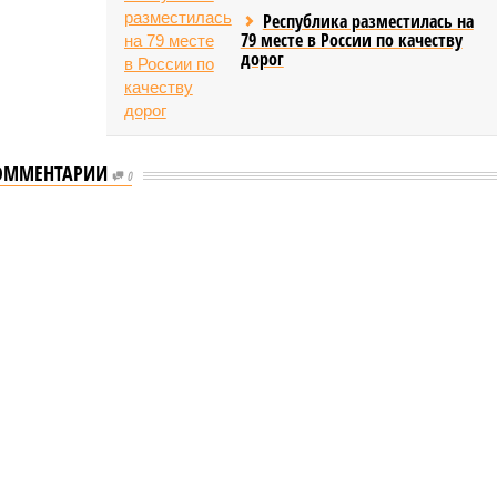
Республика разместилась на
79 месте в России по качеству
дорог
ОММЕНТАРИИ
0
мастеров спорта по борьбе керешу
спорта по борьбе керешу
 мастеров спорта по борьбе керешу (фото: wikimedia
commons/Ilsurikat)