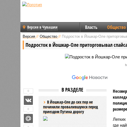
Власть
Общество
Версия в Чувашии
Версия
//
Общество
//
Подросток в Йошкар-Оле приторговы
Подросток в Йошкар-Оле приторговывал спайс
h
В РАЗДЕЛЕ
Несове
0
колледж
В Йошкар-Оле до сих пор не
полиции
починили провалившуюся перед
размере
0
приездом Путина дорогу
Легких
где на