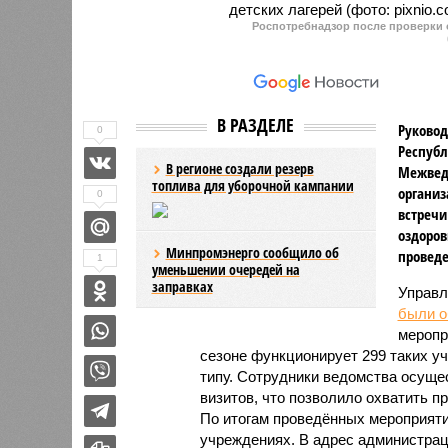
Роспотребнадзор после проверки о
В РАЗДЕЛЕ
Руковод
0
Республ
В регионе создали резерв
Межвед
топлива для уборочной кампании
организ
0
встречи
оздоров
Минпромэнерго сообщило об
проведе
1
уменьшении очередей на
заправках
Управл
были 
меропр
сезоне функционирует 299 таких уч
типу. Сотрудники ведомства осуще
визитов, что позволило охватить 
По итогам проведённых мероприят
учреждениях. В адрес администрац