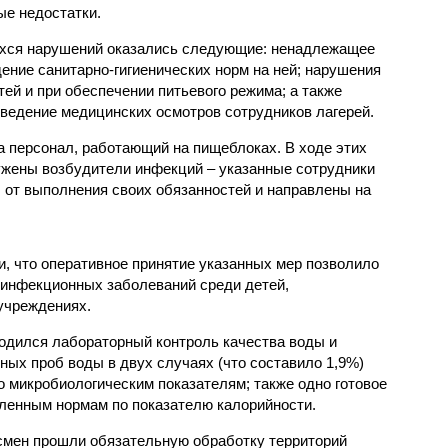
е недостатки.
хся нарушений оказались следующие: ненадлежащее
ение санитарно-гигиенических норм на ней; нарушения
тей и при обеспечении питьевого режима; а также
ведение медицинских осмотров сотрудников лагерей.
 персонал, работающий на пищеблоках. В ходе этих
ужены возбудители инфекций – указанные сотрудники
от выполнения своих обязанностей и направлены на
, что оперативное принятие указанных мер позволило
 инфекционных заболеваний среди детей,
учреждениях.
одился лабораторный контроль качества воды и
нных проб воды в двух случаях (что составило 1,9%)
 микробиологическим показателям; также одно готовое
ленным нормам по показателю калорийности.
смен прошли обязательную обработку территорий