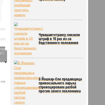
Чувашавтотрансу снизили
штраф в 10 раз из-за
бедственного положения
3017
0
ы
В Йошкар-Оле продавщица
1778
и
привокзального ларька
спровоцировала разбой
против своего поклонника