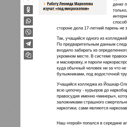
0
Работу Леонида Маркелова
денег 
изучат «под микроскопом»
только
интерн
способ
стороне дела 17-летний парень не
Так, учащийся одного из колледже
По предварительным данным следс
входило забирать из определенного
укромном месте. В системе правоох
и маскировку, и пароли наркораспр
куда обычный человек ни за что не
булыжниками, под водосточной труб
Учащийся колледжа из Йошкар-Олы
всю цепочку - курьеров до наркоба
правосудия именно «минеры», кото
заложниками страшного смертельног
наркотики, сами являются наркоза
Наш «герой» попался в середине апр