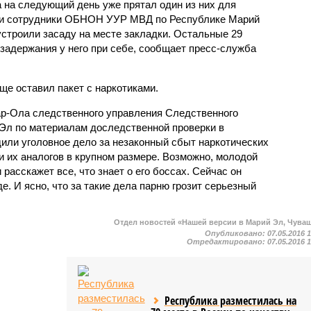
а на следующий день уже прятал один из них для
жали сотрудники ОБНОН УУР МВД по Республике Марий
устроили засаду на месте закладки. Остальные 29
задержания у него при себе, сообщает пресс-служба
еще оставил пакет с наркотиками.
ар-Ола следственного управления Следственного
Эл по материалам доследственной проверки в
дили уголовное дело за незаконный сбыт наркотических
и их аналогов в крупном размере. Возможно, молодой
 расскажет все, что знает о его боссах. Сейчас он
е. И ясно, что за такие дела парню грозит серьезный
Отдел новостей «Нашей версии в Марий Эл, Чува
Опубликовано:
07.05.2016 
Отредактировано:
07.05.2016 
Республика разместилась на