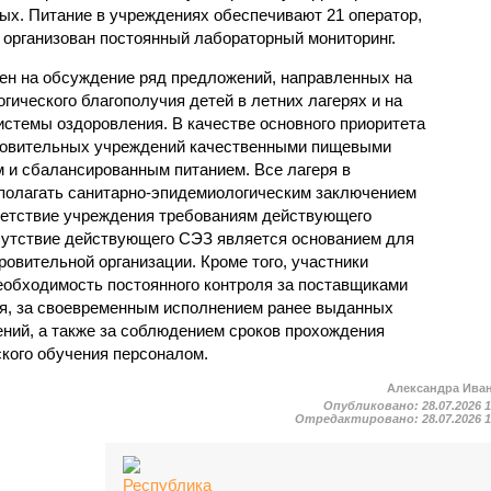
мых. Питание в учреждениях обеспечивают 21 оператор,
 организован постоянный лабораторный мониторинг.
ен на обсуждение ряд предложений, направленных на
ического благополучия детей в летних лагерях и на
стемы оздоровления. В качестве основного приоритета
ровительных учреждений качественными пищевыми
м и сбалансированным питанием. Все лагеря в
полагать санитарно-эпидемиологическим заключением
ветствие учреждения требованиям действующего
сутствие действующего СЭЗ является основанием для
овительной организации. Кроме того, участники
еобходимость постоянного контроля за поставщиками
ия, за своевременным исполнением ранее выданных
ний, а также за соблюдением сроков прохождения
ского обучения персоналом.
Александра Ива
Опубликовано:
28.07.2026 
Отредактировано:
28.07.2026 