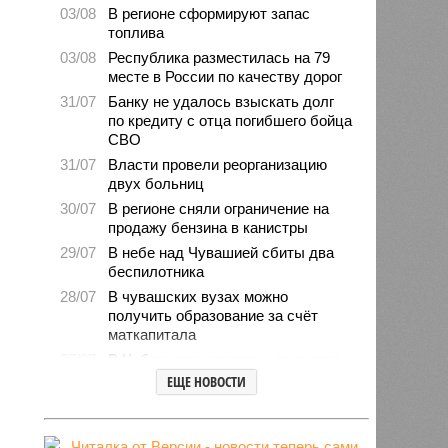
03/08
В регионе сформируют запас
топлива
03/08
Республика разместилась на 79
месте в России по качеству дорог
31/07
Банку не удалось взыскать долг
по кредиту с отца погибшего бойца
СВО
31/07
Власти провели реорганизацию
двух больниц
30/07
В регионе сняли ограничение на
продажу бензина в канистры
29/07
В небе над Чувашией сбиты два
беспилотника
28/07
В чувашских вузах можно
получить образование за счёт
маткапитала
27/07
В Чебоксарах началась проверка
готовности школ и детсадов к
ЕЩЕ НОВОСТИ
новому учебному году
27/07
Чувашские врачи выходили
младенца массой 745 граммов