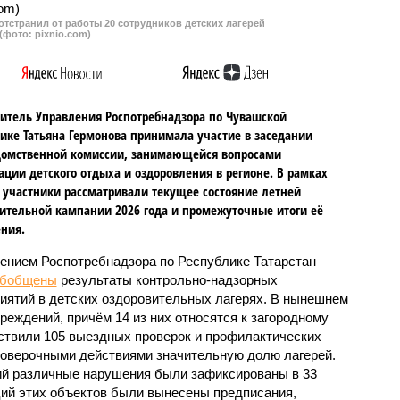
тстранил от работы 20 сотрудников детских лагерей
(фото: pixnio.com)
итель Управления Роспотребнадзора по Чувашской
ике Татьяна Гермонова принимала участие в заседании
омственной комиссии, занимающейся вопросами
ации детского отдыха и оздоровления в регионе. В рамках
 участники рассматривали текущее состояние летней
ительной кампании 2026 года и промежуточные итоги её
ния.
ением Роспотребнадзора по Республике Татарстан
обобщены
результаты контрольно-надзорных
иятий в детских оздоровительных лагерях. В нынешнем
реждений, причём 14 из них относятся к загородному
ствили 105 выездных проверок и профилактических
проверочными действиями значительную долю лагерей.
ий различные нарушения были зафиксированы в 33
ий этих объектов были вынесены предписания,