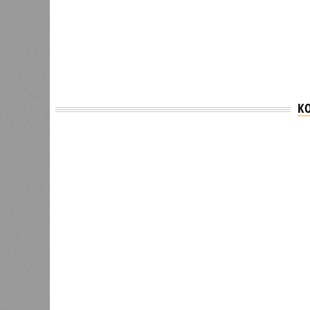
К
Версия
//
Общество
//
В регионе учреждены удостоверения 
Заткнуть за пояс
В регионе учреждены удостоверения мастеров 
В регионе учреждены удостоверения
В РАЗДЕЛЕ