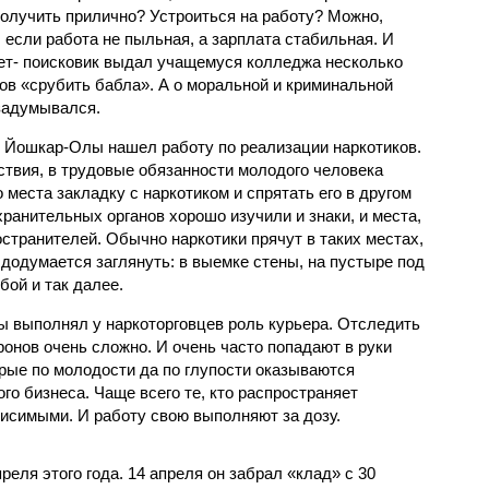
получить прилично? Устроиться на работу? Можно,
, если работа не пыльная, а зарплата стабильная. И
ет- поисковик выдал учащемуся колледжа несколько
ов «срубить бабла». А о моральной и криминальной
 задумывался.
й Йошкар-Олы нашел работу по реализации наркотиков.
твия, в трудовые обязанности молодого человека
 места закладку с наркотиком и спрятать его в другом
ранительных органов хорошо изучили и знаки, и места,
остранителей. Обычно наркотики прячут в таких местах,
 додумается заглянуть: в выемке стены, на пустыре под
ой и так далее.
 выполнял у наркоторговцев роль курьера. Отследить
ронов очень сложно. И очень часто попадают в руки
рые по молодости да по глупости оказываются
о бизнеса. Чаще всего те, кто распространяет
висимыми. И работу свою выполняют за дозу.
еля этого года. 14 апреля он забрал «клад» с 30