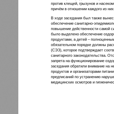
против клещей, грызунов и насеко
причём в отношении каждого из них
В ходе заседания был также вынес
обеспечение санитарно-эпидемиолог
повышение действенности самой си
было выделено обеспечение оздо
продуктами, а детей – полноценны
обязательном порядке должны рас
(СЭЗ), которое подтверждает соот
санитарного законодательства. От
запрета на функционирование оздор
заседания обратили внимание на н
продуктов и организаторами питан
предписаний по устранению наруше
медицинских осмотров и гигиениче