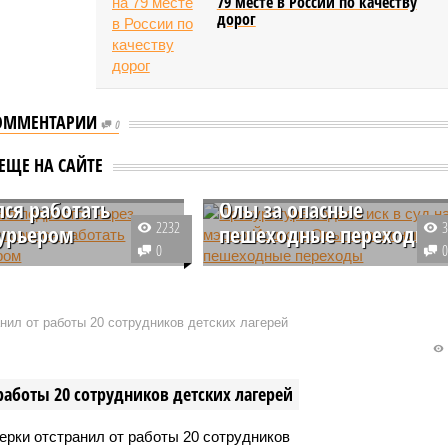
79 месте в России по качеству
дорог
ОММЕНТАРИИ
0
й Эл подросток
Прокуратура подала иск
ЕЩЕ НА САЙТЕ
Интернет
в суд на мэрию Йошкар-
лся работать
Олы за опасные
2232
урьером
пешеходные переходы
0
-Оле двое местных
Прокуратура города Йошкар-Ол
предстанут перед судом
Республики Марий Эл в связи с
ретение, хранение без
дорожно-транспортным
нил от работы 20 сотрудников детских лагерей
та и продажу
происшествием на пешеходном
еских наркотиков в
переходе у Вознесенской церкв
упном размере.
проверила соблюдения
работы 20 сотрудников детских лагерей
требований законодательства о
безопасности дорожного
движения и выявила нарушения.