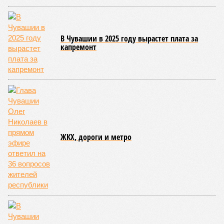
спорта. Такая структура призвана обеспечить системность
в подготовке юных атлетов и создать чёткие ориентиры
для последовательного повышения их квалификации.
Керешу представляет собой традиционное единоборство,
уходящее корнями в культуру чувашского народа. Схватка
проходит следующим образом: соперники располагаются
лицом друг к другу, при этом через пояс каждого из них
перекинуто специальное матерчатое полотенце;
удерживаясь за этот элемент экипировки, борцы вступают
в противоборство, основная задача которого заключается в
том, чтобы опрокинуть противника.
Современная версия чувашской национальной борьбы
была создана в 1990-х годах. С того периода дисциплина
переживает этап активного возрождения, сохраняя при
этом неразрывную связь с многовековыми народными
традициями.
В настоящее время керешу демонстрирует рост
популярности. В 2024 году в столице республики, городе