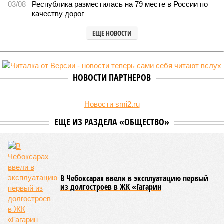
В регионе учреждены удостоверения мастеров спорта по борьбе керешу
(фото: wikimedia commons/Ilsurikat)
В Чувашской Республике последовательно реализуются меры,
направленные на повышение статуса и институциональное
развитие национальной борьбы на поясах керешу.
Региональные власти не ограничились
признанием
данной
дисциплины в качестве приоритетной, но также утвердили
официальную систему спортивных званий и
ведомственных знаков отличия, закрепив
соответствующие положения и образцы наградных
атрибутов на уровне правительства субъекта. Согласно
обнародованным материалам, введены удостоверения и
нагрудные знаки мастера спорта Чувашии международного
класса по керешу, а также мастера спорта Чувашии.
Параллельно с этим разработана полная разрядная сетка
по керешу, охватывающая все ступени от третьего
юношеского разряда до уровня кандидата в мастера