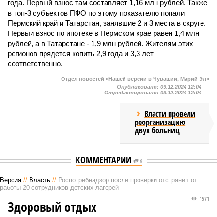
года. Первый взнос там составляет 1,16 млн рублей. Также
в топ-3 субъектов ПФО по этому показателю попали
Пермский край и Татарстан, занявшие 2 и 3 места в округе.
Первый взнос по ипотеке в Пермском крае равен 1,4 млн
рублей, а в Татарстане - 1,9 млн рублей. Жителям этих
регионов прядется копить 2,9 года и 3,3 лет
соответственно.
Отдел новостей «Нашей версии в Чувашии, Марий Эл»
Опубликовано:
09.12.2024 12:04
Отредактировано:
09.12.2024 12:04
Власти провели
реорганизацию
двух больниц
КОММЕНТАРИИ
0
Версия
//
Власть
//
Роспотребнадзор после проверки отстранил от
работы 20 сотрудников детских лагерей
1571
Здоровый отдых