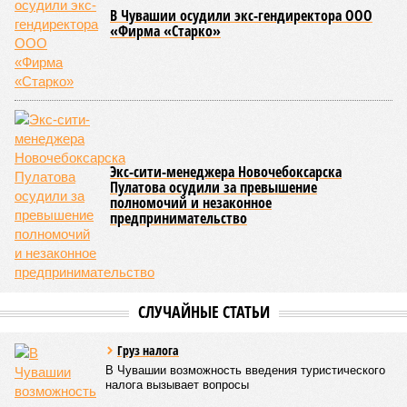
Чебоксары, на базе спортивной школы № 11 состоялось
торжественное открытие Республиканского центра
единоборств «Керешу». площадка имеет все необходимые
условия для полноценной подготовки спортсменов
высокого класса.
В том же году был проведён первый официальный
чемпионат по керешу, участие в котором приняли
сильнейшие борцы со всех районов Чувашии; турнир
наглядно продемонстрировал динамичный и зрелищный
характер этого вида спорта.
Керешу включён в перечень приоритетных спортивных
дисциплин на территории Чувашской Республики. Кроме
того, данное единоборство уже имеет опыт выхода на
международную арену: оно входило в программу I и II
Всемирных игр национальных видов единоборств, которые
проводились в Чувашии, что говорит о расширении
географии интереса к этой борьбе за пределами региона.
Александра Иванова
Опубликовано:
22.07.2026 13:47
Отредактировано:
22.07.2026 13:47