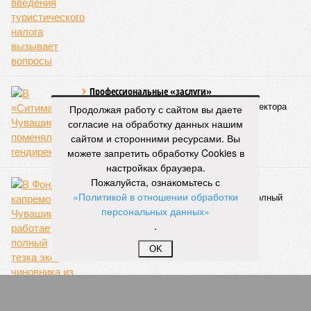
Власти провели
реорганизацию
двух больниц
КОММЕНТАРИИ
0
Продолжая работу с сайтом вы даете
ПОСЛЕДНИЕ НОВОСТИ
согласие на обработку данных нашим
сайтом и сторонними ресурсами. Вы
06/08
Суд аннулировал ошибочно оформленные кредиты
можете запретить обработку Cookies в
жителя Чебоксар
настройках браузера.
05/08
В Чебоксарах снесут 46 строений рядом с
Пожалуйста, ознакомьтесь с
проблемной «Кувшинкой»
«Политикой в отношении обработки
04/08
Житель Екатеринбурга по указанию мошенников
персональных данных»
ограбил квартиру в Чебоксарах
.
03/08
В регионе сформируют запас топлива
03/08
Республика разместилась на 79 месте в России по
OK
качеству дорог
ЕЩЕ НОВОСТИ