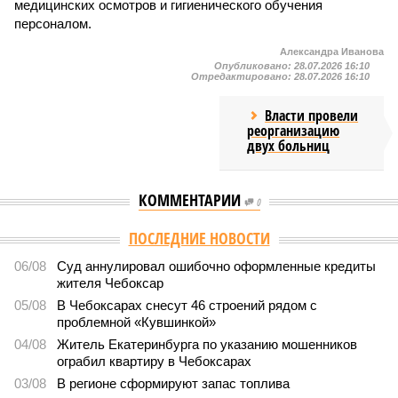
медицинских осмотров и гигиенического обучения
персоналом.
Александра Иванова
Опубликовано:
28.07.2026 16:10
Отредактировано:
28.07.2026 16:10
Власти провели
реорганизацию
двух больниц
КОММЕНТАРИИ
0
Версия
//
Общество
//
В регионе учреждены удостоверения мастеров
спорта по борьбе керешу
2041
Заткнуть за пояс
В регионе учреждены удостоверения мастеров спорта по
борьбе керешу