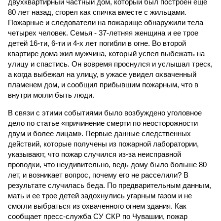
двухквартирный частный дом, который был построен еще
80 лет назад, сгорел как спичка вместе с жильцами.
Пожарные и следователи на пожарище обнаружили тела
четырех человек. Семья - 37-летняя женщина и ее трое
детей 16-ти, 6-ти и 4-х лет погибли в огне. Во второй
квартире дома жил мужчина, который успел выбежать на
улицу и спастись. Он вовремя проснулся и услышал треск,
а когда выбежал на улицу, в ужасе увидел охваченный
пламенем дом, и сообщил прибывшим пожарным, что в
внутри могли быть люди.
В связи с этими событиями было возбуждено уголовное
дело по статье «причинение смерти по неосторожности
двум и более лицам». Первые данные следственных
действий, которые получены из пожарной лаборатории,
указывают, что пожар случился из-за неисправной
проводки, что неудивительно, ведь дому было больше 80
лет, и возникает вопрос, почему его не расселили? В
результате случилась беда. По предварительным данным,
мать и ее трое детей задохнулись угарным газом и не
смогли выбраться из охваченного огнем здания. Как
сообщает пресс-служба СУ СКР по Чувашии, пожар