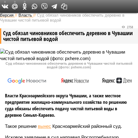
0
0
0
Версия в Чувашии
Версия
//
Власть
//
Суд обязал чиновников обеспечить деревню в
Чувашии чистой питьевой водой
2758
Суд обязал чиновников обеспечить деревню в Чувашии
чистой питьевой водой
Суд обязал чиновников обеспечить деревню в Чувашии чистой питьевой
водой (фото: pxhere.com)
Власти Красноармейского округа Чувашии, а также местное
предприятие жилищно-коммунального хозяйства по решению
суда обязаны обеспечить подачу чистой питьевой воды в
деревню Синьял-Караево.
Такое решение
вынес
Красноармейский районный суд.
Исковое заявление в суд направил Роспотребнадзор,