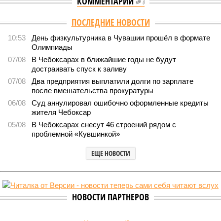
КОММЕНТАРИИ
0
Версия
//
Власть
//
Роспотребнадзор после проверки отстранил от
работы 20 сотрудников детских лагерей
1989
Здоровый отдых
Роспотребнадзор после проверки отстранил от работы 20
сотрудников детских лагерей
Роспотребнадзор после проверки отстранил от работы 20 сотрудников
детских лагерей (фото: pixnio.com)
Руководитель Управления Роспотребнадзора по Чувашской
Республике Татьяна Гермонова принимала участие в заседании
Межведомственной комиссии, занимающейся вопросами
организации детского отдыха и оздоровления в регионе. В
рамках встречи участники рассматривали текущее состояние