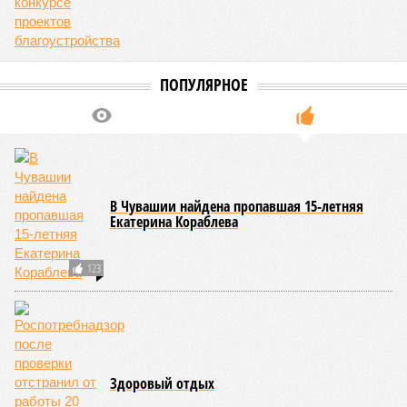
Заткнуть за пояс
В регионе учреждены удостоверения мастеров спорта по
борьбе керешу
В регионе учреждены удостоверения мастеров спорта по борьбе керешу
(фото: wikimedia commons/Ilsurikat)
В Чувашской Республике последовательно реализуются меры,
направленные на повышение статуса и институциональное
развитие национальной борьбы на поясах керешу.
Региональные власти не ограничились
признанием
данной
дисциплины в качестве приоритетной, но также утвердили
официальную систему спортивных званий и
ведомственных знаков отличия, закрепив
соответствующие положения и образцы наградных
атрибутов на уровне правительства субъекта. Согласно