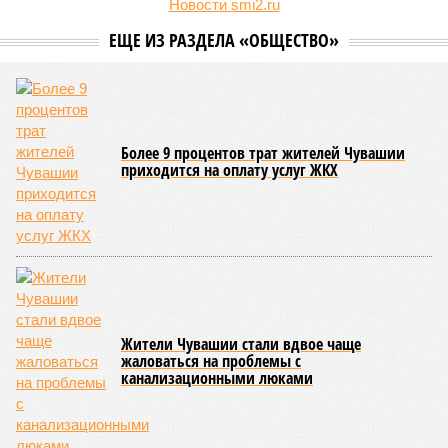
летней оздоровительной кампании 2026 года и промежуточные
итоги её проведения.
Управлением Роспотребнадзора по Республике Татарстан
были обобщены
результаты контрольно-надзорных
мероприятий в детских оздоровительных лагерях. В
нынешнем сезоне функционирует 299 таких учреждений,
причём 14 из них относятся к загородному типу. Сотрудники
ведомства осуществили 105 выездных проверок и
профилактических визитов, что позволило охватить
проверочными действиями значительную долю лагерей. По
итогам проведённых мероприятий различные нарушения
были зафиксированы в 33 учреждениях. В адрес
администраций этих объектов были вынесены
предписания, обязывающие устранить выявленные
недостатки.
Среди наиболее часто встречающихся нарушений
оказались следующие: ненадлежащее содержание
территории и несоблюдение санитарно-гигиенических норм
на ней; нарушения в процессе организации питания детей и
при обеспечении питьевого режима; а также