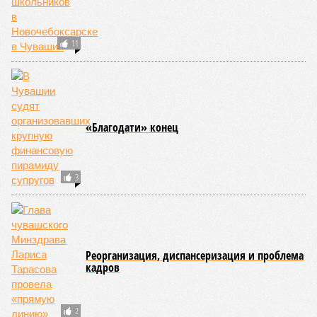
была создана в 1990-х годах. С того периода дисциплина
переживает этап активного возрождения, сохраняя при
этом неразрывную связь с многовековыми народными
традициями.
В настоящее время керешу демонстрирует рост
популярности. В 2024 году в столице республики, городе
Чебоксары, на базе спортивной школы № 11 состоялось
торжественное открытие Республиканского центра
единоборств «Керешу». площадка имеет все необходимые
условия для полноценной подготовки спортсменов
высокого класса.
В том же году был проведён первый официальный
чемпионат по керешу, участие в котором приняли
сильнейшие борцы со всех районов Чувашии; турнир
наглядно продемонстрировал динамичный и зрелищный
характер этого вида спорта.
Керешу включён в перечень приоритетных спортивных
дисциплин на территории Чувашской Республики. Кроме
того, данное единоборство уже имеет опыт выхода на