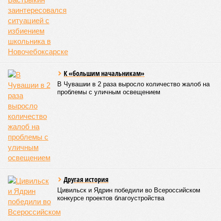
того, участники заседания обратили внимание на
необходимость постоянного контроля за поставщиками
продуктов и организаторами питания, за своевременным
исполнением ранее выданных предписаний по устранению
нарушений, а также за соблюдением сроков прохождения
медицинских осмотров и гигиенического обучения
персоналом.
Александра Иванова
Опубликовано:
28.07.2026 16:10
Отредактировано:
28.07.2026 16:10
Республика
разместилась на 79
месте в России по
качеству дорог
КОММЕНТАРИИ
0
Версия
//
Общество
//
В регионе учреждены удостоверения мастеров
спорта по борьбе керешу
2378