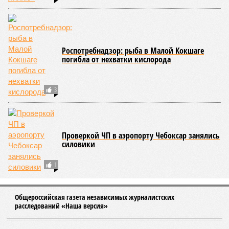
международную арену: оно входило в программу I и II
Всемирных игр национальных видов единоборств, которые
проводились в Чувашии, что говорит о расширении
географии интереса к этой борьбе за пределами региона.
Александра Иванова
Опубликовано:
22.07.2026 13:47
Отредактировано:
22.07.2026 13:47
Республика
разместилась на 79
месте в России по
качеству дорог
КОММЕНТАРИИ
0
ПОСЛЕДНИЕ НОВОСТИ
10:53
День физкультурника в Чувашии прошёл в формате
Олимпиады
07/08
В Чебоксарах в ближайшие годы не будут
достраивать спуск к заливу
07/08
Два предприятия выплатили долги по зарплате