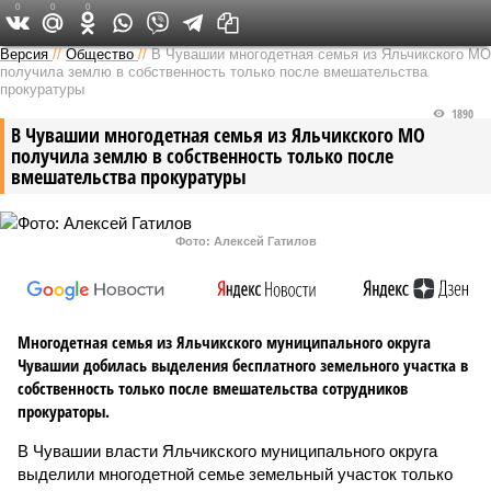
0
0
0
Версия в Чувашии
Версия
//
Общество
//
В Чувашии многодетная семья из Яльчикского МО
получила землю в собственность только после вмешательства
прокуратуры
1890
В Чувашии многодетная семья из Яльчикского МО
получила землю в собственность только после
вмешательства прокуратуры
Фото: Алексей Гатилов
Многодетная семья из Яльчикского муниципального округа
Чувашии добилась выделения бесплатного земельного участка в
собственность только после вмешательства сотрудников
прокураторы.
В Чувашии власти Яльчикского муниципального округа
выделили многодетной семье земельный участок только