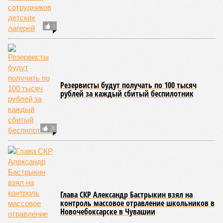
обнародованным материалам, введены удостоверения и
нагрудные знаки мастера спорта Чувашии международного
класса по керешу, а также мастера спорта Чувашии.
Параллельно с этим разработана полная разрядная сетка
по керешу, охватывающая все ступени от третьего
юношеского разряда до уровня кандидата в мастера
спорта. Такая структура призвана обеспечить системность
в подготовке юных атлетов и создать чёткие ориентиры
для последовательного повышения их квалификации.
Керешу представляет собой традиционное единоборство,
уходящее корнями в культуру чувашского народа. Схватка
проходит следующим образом: соперники располагаются
лицом друг к другу, при этом через пояс каждого из них
перекинуто специальное матерчатое полотенце;
удерживаясь за этот элемент экипировки, борцы вступают
в противоборство, основная задача которого заключается в
том, чтобы опрокинуть противника.
Современная версия чувашской национальной борьбы