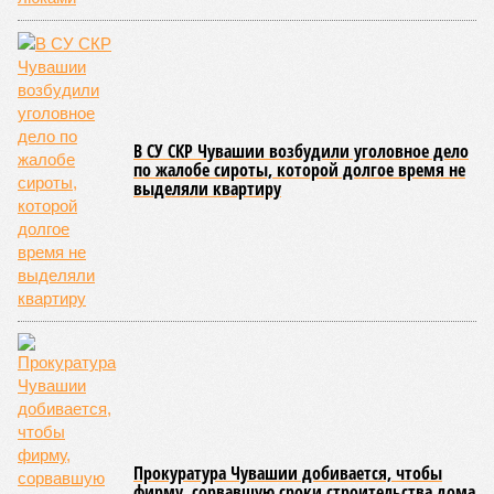
несвоевременное или неполное проведение медицинских
осмотров сотрудников лагерей.
Особый контроль был направлен на персонал,
работающий на пищеблоках. В ходе этих проверок у 20
человек были обнаружены возбудители инфекций –
указанные сотрудники были незамедлительно отстранены
от выполнения своих обязанностей и направлены на
лечение.
Представители ведомства отметили, что оперативное
принятие указанных мер позволило избежать
возникновения массовых инфекционных заболеваний
среди детей, находившихся в оздоровительных
учреждениях.
Помимо этого, специалистами проводился лабораторный
контроль качества воды и готовой продукции: из всех
отобранных проб воды в двух случаях (что составило
1,9%) были зафиксированы отклонения по
микробиологическим показателям; также одно готовое
блюдо не соответствовало установленным нормам по