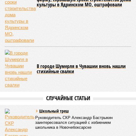
показателю калорийности.
Все лагеря перед началом работы смен прошли
обязательную обработку территорий против клещей,
грызунов и насекомых. Питание в учреждениях
обеспечивают 21 оператор, причём в отношении каждого из
них организован постоянный лабораторный мониторинг.
В ходе заседания был также вынесен на обсуждение ряд
предложений, направленных на обеспечение санитарно-
эпидемиологического благополучия детей в летних лагерях
и на повышение действенности самой системы
оздоровления. В качестве основного приоритета было
выделено обеспечение оздоровительных учреждений
качественными пищевыми продуктами, а детей –
полноценным и сбалансированным питанием. Все лагеря в
обязательном порядке должны располагать санитарно-
эпидемиологическим заключением (СЭЗ), которое
подтверждает соответствие учреждения требованиям
действующего санитарного законодательства. Отсутствие
действующего СЭЗ является основанием для запрета на
функционирование оздоровительной организации. Кроме