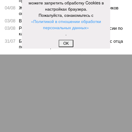
проблемной «Кувшинкой»
можете запретить обработку Cookies в
04/08
Житель Екатеринбурга по указанию мошенников
настройках браузера.
ограбил квартиру в Чебоксарах
Пожалуйста, ознакомьтесь с
03/08
В регионе сформируют запас топлива
«Политикой в отношении обработки
персональных данных»
03/08
Республика разместилась на 79 месте в России по
.
качеству дорог
31/07
Банку не удалось взыскать долг по кредиту с отца
OK
погибшего бойца СВО
ЕЩЕ НОВОСТИ
НОВОСТИ ПАРТНЕРОВ
Новости smi2.ru
ЕЩЕ ИЗ РАЗДЕЛА «ОБЩЕСТВО»