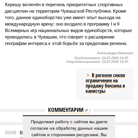
Керешу включён в перечень приоритетных спортивных
дисциплин на территории Чувашской Республики. Кроме
того, данное единоборство уже имеет опыт выхода на
международную арену: оно входило в программу I и II
Всемирных игр национальных видов единоборств, которые
проводились в Чувашии, что говорит о расширении
географии интереса к этой борьбе за пределами региона.
Александра Иванова
Опубликовано:
22.07.2026 13:47
Отредактировано:
22.07.2026 13:47
В регионе сняли
ограничение на
продажу бензина в
канистры
КОММЕНТАРИИ
0
Продолжая работу с сайтом вы даете
ПОСЛЕДНИЕ НОВОСТИ
согласие на обработку данных нашим
05/08
В Чебоксарах снесут 46 строений рядом с
сайтом и сторонними ресурсами. Вы