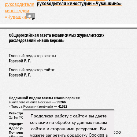
руководителя киностудии «Чувашкино»
1
Общероссийская газета независимых журналистских
расследований «Наша версия»
Главный редактор газеты:
Горевой Р. Г.
Главный редактор сайта:
Горевой Р. Г.
Подписной индекс газеты «Наша версия»:
в каталоге «Почта России» —
99266
«Пресса России» (зелёный) —
41522
Регистрационный номер Роскомнадзора
Продолжая работу с сайтом вы даете
Эл № ФС77-53847 от 26.04.2013.
согласие на обработку данных нашим
Учредитель ООО «Версия»
сайтом и сторонними ресурсами. Вы
Адрес редакции:
123100, Россия, Москва, улица 1905 года, 7с1
Почтовый адрес редакции:
123022, Россия, Москва, а/я 29. для ООО
можете запретить обработку Cookies в
«Диалан»