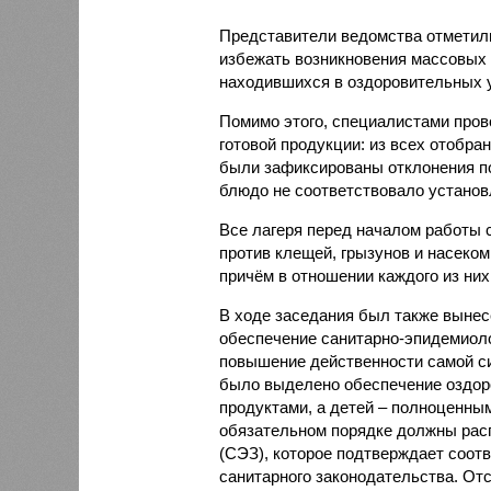
Представители ведомства отметили
избежать возникновения массовых
находившихся в оздоровительных 
Помимо этого, специалистами пров
готовой продукции: из всех отобра
были зафиксированы отклонения по
блюдо не соответствовало установ
Все лагеря перед началом работы 
против клещей, грызунов и насеко
причём в отношении каждого из них
В ходе заседания был также вынес
обеспечение санитарно-эпидемиолог
повышение действенности самой си
было выделено обеспечение оздо
продуктами, а детей – полноценны
обязательном порядке должны рас
(СЭЗ), которое подтверждает соот
санитарного законодательства. От