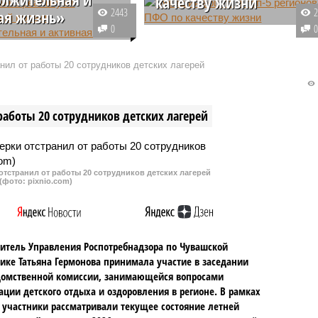
качеству жизни
2443
ая жизнь»
Чувашия вошла в число 5
0
кой Республике
регионов Приволжского
тся национальный
федерального округа с наиболе
нил от работы 20 сотрудников детских лагерей
Продолжительная и
высоким показателем по
 жизнь», включающий в
качеству жизни. В целом по
плекс мер по
России республика входит в
работы 20 сотрудников детских лагерей
ю здоровья
топ-30.
собного населения.
тстранил от работы 20 сотрудников детских лагерей
(фото: pixnio.com)
итель Управления Роспотребнадзора по Чувашской
ике Татьяна Гермонова принимала участие в заседании
омственной комиссии, занимающейся вопросами
ации детского отдыха и оздоровления в регионе. В рамках
 участники рассматривали текущее состояние летней