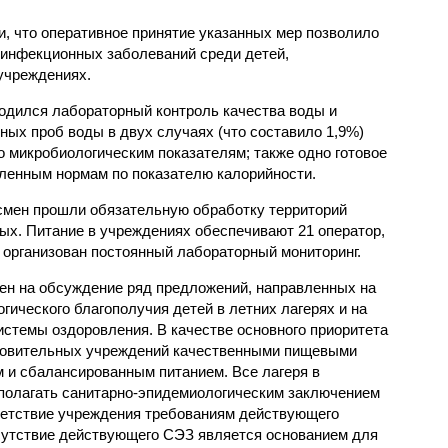
, что оперативное принятие указанных мер позволило
 инфекционных заболеваний среди детей,
учреждениях.
одился лабораторный контроль качества воды и
нных проб воды в двух случаях (что составило 1,9%)
 микробиологическим показателям; также одно готовое
ленным нормам по показателю калорийности.
смен прошли обязательную обработку территорий
мых. Питание в учреждениях обеспечивают 21 оператор,
 организован постоянный лабораторный мониторинг.
ен на обсуждение ряд предложений, направленных на
ического благополучия детей в летних лагерях и на
стемы оздоровления. В качестве основного приоритета
ровительных учреждений качественными пищевыми
м и сбалансированным питанием. Все лагеря в
полагать санитарно-эпидемиологическим заключением
ветствие учреждения требованиям действующего
сутствие действующего СЭЗ является основанием для