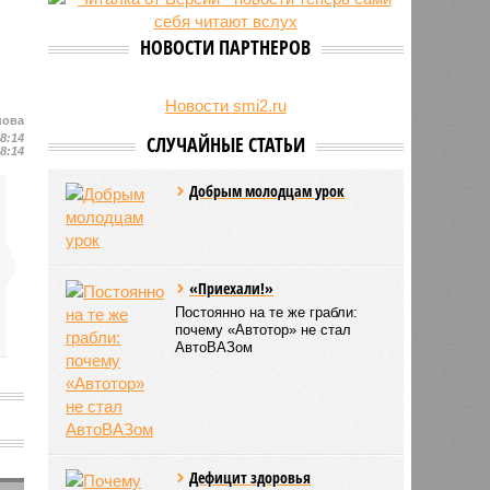
24/07
Чувашские аграрии начали уборку
урожая
НОВОСТИ ПАРТНЕРОВ
Новости smi2.ru
нова
18:14
СЛУЧАЙНЫЕ СТАТЬИ
18:14
Добрым молодцам урок
«Приехали!»
Постоянно на те же грабли:
почему «Автотор» не стал
АвтоВАЗом
Дефицит здоровья