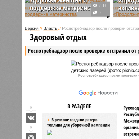
2513
поддержке материнства
активн
0
В Чувашии состоялась рабочая
В Чувашс
встреча с участием министра
реализуе
Версия
//
Власть
//
Роспотребнадзор после проверки отстра
труда и социальной защиты
проект «
Здоровый отдых
республики Алёны Елизаровой,
активная
руководителей ведущих
себя ком
Роспотребнадзор после проверки отстранил от 
перинатальных центров, а также
улучшени
медицинского блогера Ксении
трудоспо
Георгиевой.
Роспотребнадзор после проверки о
В РАЗДЕЛЕ
Руковод
0
Республ
В регионе создали резерв
Межвед
топлива для уборочной кампании
организ
0
встречи