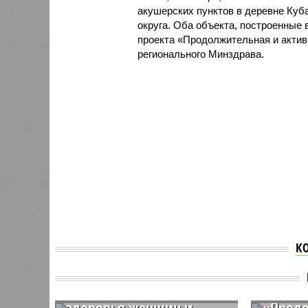
акушерских пунктов в деревне Куб
округа. Оба объекта, построенные
проекта «Продолжительная и актив
регионального Минздрава.
К
В Чувашии обсудили
В респ
предложения по охране
национ
здоровья женщин и
«Продо