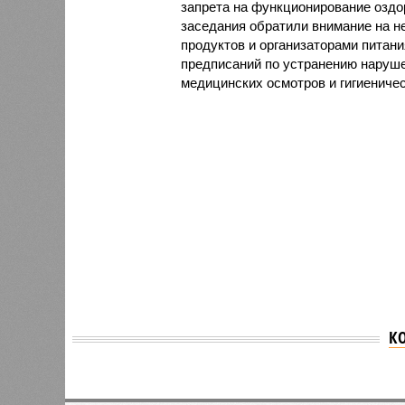
запрета на функционирование оздор
заседания обратили внимание на н
продуктов и организаторами питан
предписаний по устранению наруше
медицинских осмотров и гигиениче
К
Версия
//
Общество
//
В регионе учреждены удостоверения 
Заткнуть за пояс