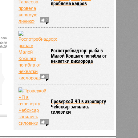
проблема кадров
2
нова
16:10
16:10
Роспотребнадзор: рыба в
Малой Кокшаге погибла от
нехватки кислорода
3
Проверкой ЧП в аэропорту
Чебоксар занялись
силовики
1
2196