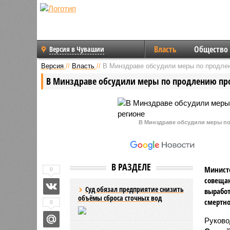
Власть
Общество
Версия в Чувашии
Версия
//
Власть
//
В Минздраве обсудили меры по продлен
В Минздраве обсудили меры по продлению пр
В Минздраве обсудили меры п
В РАЗДЕЛЕ
Министе
0
совещан
Суд обязал предприятие снизить
выработ
объёмы сброса сточных вод
смертно
0
Руково