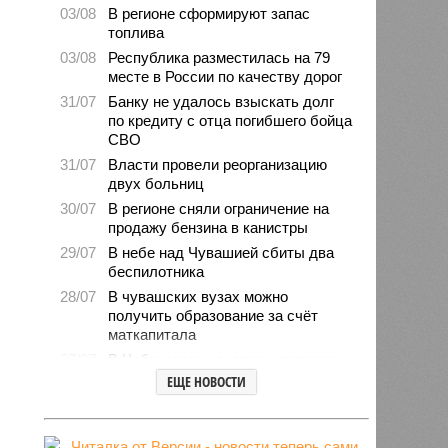
03/08
В регионе сформируют запас
топлива
03/08
Республика разместилась на 79
месте в России по качеству дорог
31/07
Банку не удалось взыскать долг
по кредиту с отца погибшего бойца
СВО
31/07
Власти провели реорганизацию
двух больниц
30/07
В регионе сняли ограничение на
продажу бензина в канистры
29/07
В небе над Чувашией сбиты два
беспилотника
28/07
В чувашских вузах можно
получить образование за счёт
маткапитала
27/07
В Чебоксарах началась проверка
готовности школ и детсадов к
ЕЩЕ НОВОСТИ
новому учебному году
27/07
Чувашские врачи выходили
младенца массой 745 граммов