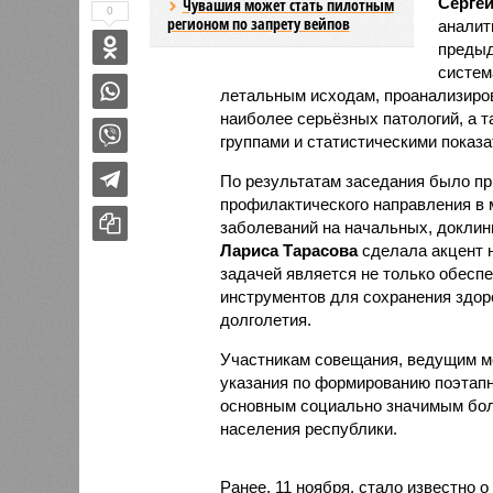
Серге
Чувашия может стать пилотным
0
регионом по запрету вейпов
аналит
предыд
систем
летальным исходам, проанализиро
наиболее серьёзных патологий, а 
группами и статистическими показа
По результатам заседания было пр
профилактического направления в 
заболеваний на начальных, доклин
Лариса Тарасова
сделала акцент н
задачей является не только обесп
инструментов для сохранения здоро
долголетия.
Участникам совещания, ведущим м
указания по формированию поэтапн
основным социально значимым бол
населения республики.
Ранее, 11 ноября, стало известно 