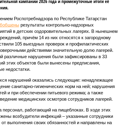
ительной кампании 2026 года и промежуточные итоги её
ния.
ением Роспотребнадзора по Республике Татарстан
обобщены
результаты контрольно-надзорных
иятий в детских оздоровительных лагерях. В нынешнем
реждений, причём 14 из них относятся к загородному
ствили 105 выездных проверок и профилактических
проверочными действиями значительную долю лагерей.
ий различные нарушения были зафиксированы в 33
ий этих объектов были вынесены предписания,
е недостатки.
хся нарушений оказались следующие: ненадлежащее
ение санитарно-гигиенических норм на ней; нарушения
тей и при обеспечении питьевого режима; а также
ведение медицинских осмотров сотрудников лагерей.
 персонал, работающий на пищеблоках. В ходе этих
ужены возбудители инфекций – указанные сотрудники
от выполнения своих обязанностей и направлены на