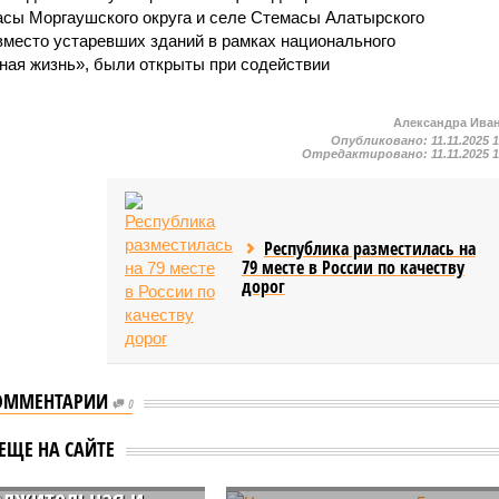
асы Моргаушского округа и селе Стемасы Алатырского
 вместо устаревших зданий в рамках национального
ная жизнь», были открыты при содействии
Александра Ива
Опубликовано:
11.11.2025 
Отредактировано:
11.11.2025 
Республика разместилась на
79 месте в России по качеству
дорог
ОММЕНТАРИИ
0
ублике реализуют
Чувашия вошла в топ-5
ЕЩЕ НА САЙТЕ
альный проект
регионов ПФО по
лжительная и