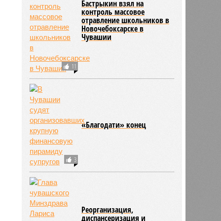
Бастрыкин взял на
контроль массовое
отравление школьников в
Новочебоксарске в
Чувашии
11
«Благодати» конец
3
Реорганизация,
диспансеризация и