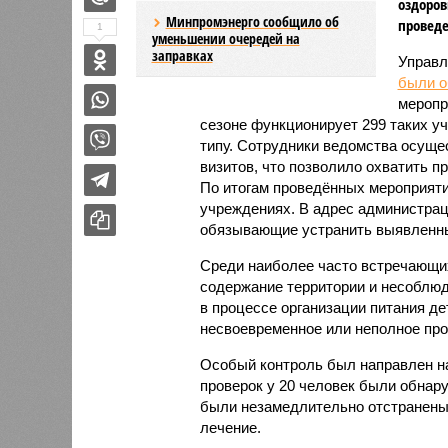
оздоров
Минпромэнерго сообщило об
проведе
1
уменьшении очередей на
заправках
Управл
были 
меропр
сезоне функционирует 299 таких уч
типу. Сотрудники ведомства осуще
визитов, что позволило охватить 
По итогам проведённых мероприят
учреждениях. В адрес администрац
обязывающие устранить выявленны
Среди наиболее часто встречающи
содержание территории и несоблюд
в процессе организации питания де
несвоевременное или неполное про
Особый контроль был направлен на
проверок у 20 человек были обнар
были незамедлительно отстранены 
лечение.