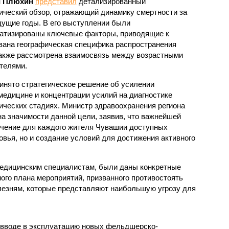
й Плюхин
представил
детализированный
ический обзор, отражающий динамику смертности за
ущие годы. В его выступлении были
атизированы ключевые факторы, приводящие к
вана географическая специфика распространения
также рассмотрена взаимосвязь между возрастными
телями.
инято стратегическое решение об усилении
медицине и концентрации усилий на диагностике
ических стадиях. Министр здравоохранения региона
а значимости данной цели, заявив, что важнейшей
ечение для каждого жителя Чувашии доступных
вья, но и создание условий для достижения активного
едицинским специалистам, были даны конкретные
ого плана мероприятий, призванного противостоять
езням, которые представляют наибольшую угрозу для
о вводе в эксплуатацию новых фельдшерско-