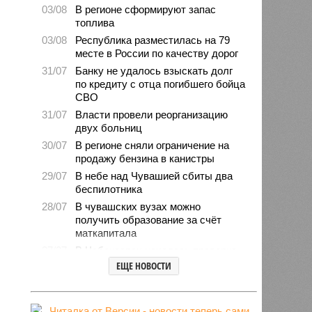
03/08
В регионе сформируют запас
топлива
03/08
Республика разместилась на 79
месте в России по качеству дорог
31/07
Банку не удалось взыскать долг
по кредиту с отца погибшего бойца
СВО
31/07
Власти провели реорганизацию
двух больниц
30/07
В регионе сняли ограничение на
продажу бензина в канистры
29/07
В небе над Чувашией сбиты два
беспилотника
28/07
В чувашских вузах можно
получить образование за счёт
маткапитала
27/07
В Чебоксарах началась проверка
готовности школ и детсадов к
ЕЩЕ НОВОСТИ
новому учебному году
27/07
Чувашские врачи выходили
младенца массой 745 граммов