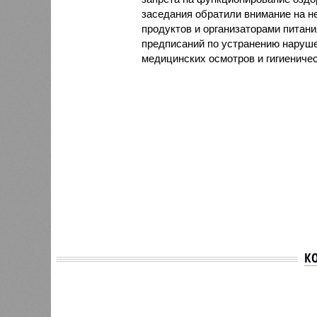
заседания обратили внимание на н
продуктов и организаторами питан
предписаний по устранению наруше
медицинских осмотров и гигиениче
К
Версия
//
Общество
//
В регионе учреждены удостоверения 
Заткнуть за пояс