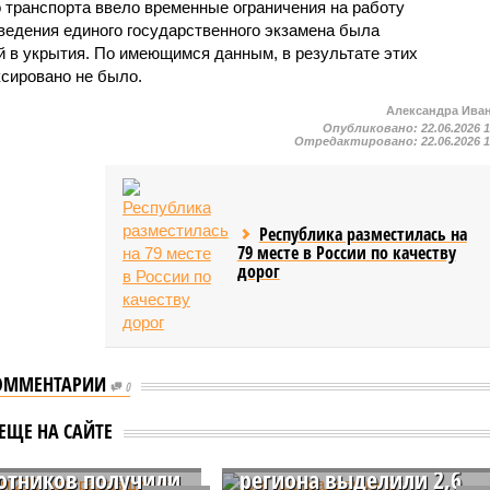
 транспорта ввело временные ограничения на работу
оведения единого государственного экзамена была
й в укрытия. По имеющимся данным, в результате этих
сировано не было.
Александра Ива
Опубликовано:
22.06.2026 
Отредактировано:
22.06.2026 
Республика разместилась на
79 месте в России по качеству
дорог
ОММЕНТАРИИ
0
шии 295
Для пострадавших от
ЕЩЕ НА САЙТЕ
давших от атаки
беспилотников жителей
отников получили
региона выделили 2,6