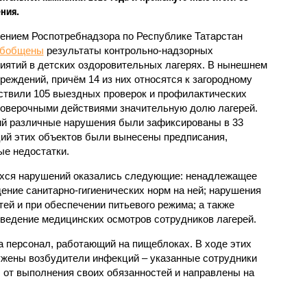
ния.
ением Роспотребнадзора по Республике Татарстан
обобщены
результаты контрольно-надзорных
иятий в детских оздоровительных лагерях. В нынешнем
реждений, причём 14 из них относятся к загородному
ствили 105 выездных проверок и профилактических
проверочными действиями значительную долю лагерей.
ий различные нарушения были зафиксированы в 33
ий этих объектов были вынесены предписания,
е недостатки.
хся нарушений оказались следующие: ненадлежащее
ение санитарно-гигиенических норм на ней; нарушения
тей и при обеспечении питьевого режима; а также
ведение медицинских осмотров сотрудников лагерей.
 персонал, работающий на пищеблоках. В ходе этих
ужены возбудители инфекций – указанные сотрудники
от выполнения своих обязанностей и направлены на