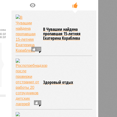
В Чувашии найдена
нова
пропавшая 15-летняя
16:10
Екатерина Кораблева
16:10
123
Здоровый отдых
1
2127