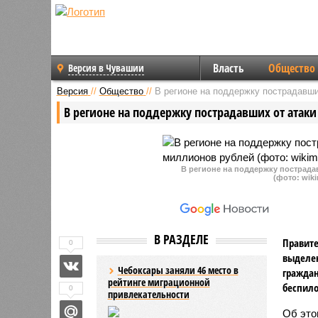
Власть
Общество
Версия в Чувашии
Версия
//
Общество
//
В регионе на поддержку пострадавш
В регионе на поддержку пострадавших от атак
В регионе на поддержку пострад
(фото: wik
В РАЗДЕЛЕ
Правите
0
выделен
Чебоксары заняли 46 место в
граждан
рейтинге миграционной
беспило
0
привлекательности
Об это