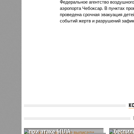
Федеральное агентство воздушного
аэропорта Чебоксар. В пунктах пр
проведена срочная эвакуация дете
событий жертв и разрушений зафик
К
В Нижнем Новгороде
В Чува
выписали пострадавшего
постра
при атаке БПЛА
беспил