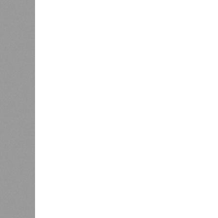
В регионе учреждены удостоверения мастеров 
В регионе учреждены удостоверения
В РАЗДЕЛЕ
В Чуваш
0
направл
После вмешательства
национа
прокуратуры ветерану труда
0
пересчитали выплаты за 5 лет
Регион
дисцип
официа
0
Резервисты будут получать по
знаков
100 тысяч рублей за каждый
образц
сбитый беспилотник
субъек
удосто
международного класса по керешу,