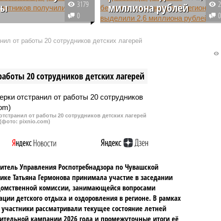
3179
ты
миллиона рублей
0
службе правительства
Из резервного фонда
сообщили, что
правительства Чувашии
нил от работы 20 сотрудников детских лагерей
менную материальную
направлено 2,6 миллиона рубле
же получили 295
на поддержку жителей
республики,
республики, которые пострадал
работы 20 сотрудников детских лагерей
вших в результате
в результате атаки беспилотных
спилотных летательных
летательных аппаратов.
в, произошедшей 5 мая
. При этом приём
тстранил от работы 20 сотрудников детских лагерей
й на получение выплат
(фото: pixnio.com)
ется.
итель Управления Роспотребнадзора по Чувашской
ике Татьяна Гермонова принимала участие в заседании
омственной комиссии, занимающейся вопросами
ации детского отдыха и оздоровления в регионе. В рамках
 участники рассматривали текущее состояние летней
ительной кампании 2026 года и промежуточные итоги её