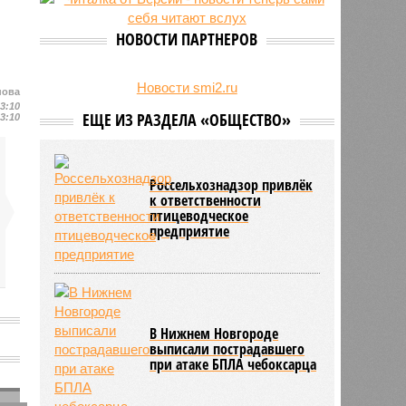
24/07
Чувашские аграрии начали уборку
урожая
НОВОСТИ ПАРТНЕРОВ
Новости smi2.ru
нова
13:10
ЕЩЕ ИЗ РАЗДЕЛА «ОБЩЕСТВО»
13:10
Россельхознадзор привлёк
к ответственности
птицеводческое
предприятие
В Нижнем Новгороде
выписали пострадавшего
при атаке БПЛА чебоксарца