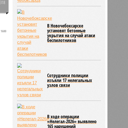
2318
0
В Новочебоксарске
й
установят бетонные
1680
укрытия на случай атаки
и
беспилотников
Сотрудники полиции
изъяли 17 нелегальных
узлов связи
В ходе операции
«Нелегал-2026» выявлено
165 нарушений