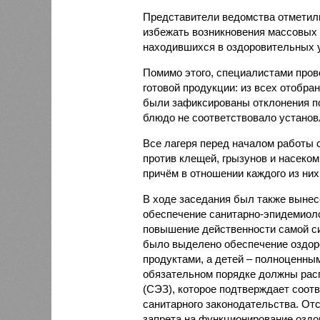
Представители ведомства отметили
избежать возникновения массовых
находившихся в оздоровительных 
Помимо этого, специалистами пров
готовой продукции: из всех отобра
были зафиксированы отклонения по
блюдо не соответствовало установ
Все лагеря перед началом работы 
против клещей, грызунов и насеко
причём в отношении каждого из них
В ходе заседания был также вынес
обеспечение санитарно-эпидемиолог
повышение действенности самой си
было выделено обеспечение оздо
продуктами, а детей – полноценны
обязательном порядке должны рас
(СЭЗ), которое подтверждает соот
санитарного законодательства. От
запрета на функционирование оздор