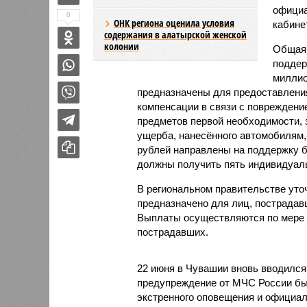
офици
0
ОНК региона оценила условия
кабине
содержания в алатырской женской
колонии
Общая 
поддер
миллио
предназначены для предоставлени
компенсации в связи с повреждение
предметов первой необходимости, 
ущерба, нанесённого автомобилям, 
рублей направлены на поддержку би
должны получить пять индивидуал
В региональном правительстве уто
предназначено для лиц, пострада
Выплаты осуществляются по мере 
пострадавших.
22 июня в Чувашии вновь вводился
предупреждение от МЧС России бы
экстренного оповещения и официал