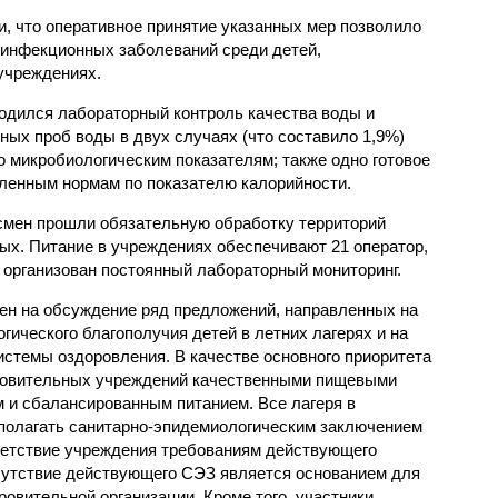
, что оперативное принятие указанных мер позволило
 инфекционных заболеваний среди детей,
учреждениях.
одился лабораторный контроль качества воды и
нных проб воды в двух случаях (что составило 1,9%)
 микробиологическим показателям; также одно готовое
ленным нормам по показателю калорийности.
смен прошли обязательную обработку территорий
мых. Питание в учреждениях обеспечивают 21 оператор,
 организован постоянный лабораторный мониторинг.
ен на обсуждение ряд предложений, направленных на
ического благополучия детей в летних лагерях и на
стемы оздоровления. В качестве основного приоритета
ровительных учреждений качественными пищевыми
м и сбалансированным питанием. Все лагеря в
полагать санитарно-эпидемиологическим заключением
ветствие учреждения требованиям действующего
сутствие действующего СЭЗ является основанием для
овительной организации. Кроме того, участники