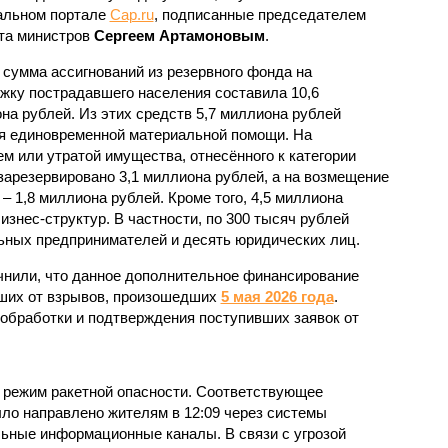
альном портале
Cap.ru
, подписанные председателем
та министров
Сергеем Артамоновым
.
сумма ассигнований из резервного фонда на
жку пострадавшего населения составила 10,6
на рублей. Из этих средств 5,7 миллиона рублей
я единовременной материальной помощи. На
м или утратой имущества, отнесённого к категории
зарезервировано 3,1 миллиона рублей, а на возмещение
– 1,8 миллиона рублей. Кроме того, 4,5 миллиона
знес-структур. В частности, по 300 тысяч рублей
ьных предпринимателей и десять юридических лиц.
чнили, что данное дополнительное финансирование
вших от взрывов, произошедших
5 мая 2026 года
.
обработки и подтверждения поступивших заявок от
 режим ракетной опасности. Соответствующее
ло направлено жителям в 12:09 через системы
ьные информационные каналы. В связи с угрозой