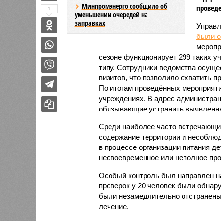
Минпромэнерго сообщило об
проведе
1
уменьшении очередей на
заправках
Управл
были 
меропр
сезоне функционирует 299 таких уч
типу. Сотрудники ведомства осуще
визитов, что позволило охватить 
По итогам проведённых мероприят
учреждениях. В адрес администрац
обязывающие устранить выявленны
Среди наиболее часто встречающи
содержание территории и несоблюд
в процессе организации питания де
несвоевременное или неполное про
Особый контроль был направлен на
проверок у 20 человек были обнар
были незамедлительно отстранены 
лечение.