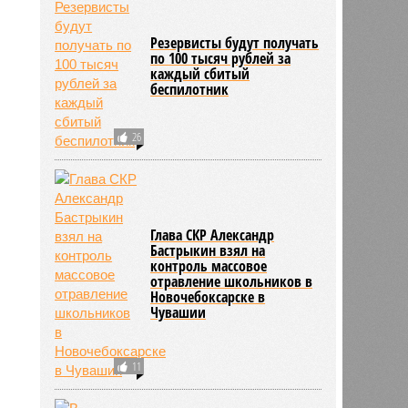
Резервисты будут получать
по 100 тысяч рублей за
каждый сбитый
беспилотник
26
Глава СКР Александр
Бастрыкин взял на
контроль массовое
отравление школьников в
Новочебоксарске в
Чувашии
11