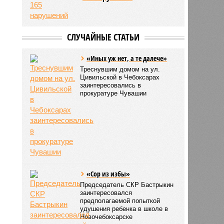
СЛУЧАЙНЫЕ СТАТЬИ
«Иных уж нет, а те далече»
Треснувшим домом на ул.
Цивильской в Чебоксарах
заинтересовались в
прокуратуре Чувашии
«Сор из избы»
Председатель СКР Бастрыкин
заинтересовался
предполагаемой попыткой
удушения ребенка в школе в
Новочебоксарске