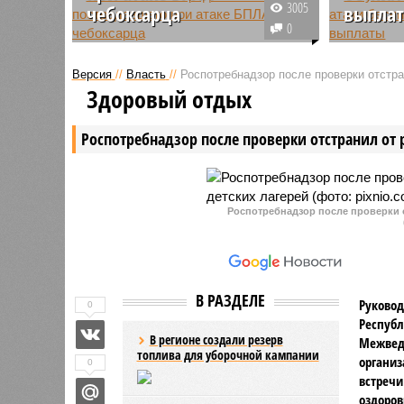
3005
чебоксарца
выпла
0
29 мая из Ожогового центра,
В пресс-
действующего на базе
Чувашии 
Версия
//
Власть
//
Роспотребнадзор после проверки отстра
Приволжского
единовре
Здоровый отдых
исследовательского
помощь у
медицинского университета
жителей 
Роспотребнадзор после проверки отстранил от 
(ПИМУ) в Нижнем Новгороде,
пострада
был выписан пациент,
атаки бе
получивший повреждения в
аппарато
результате атаки беспилотного
2026 года
летательного аппарата в
Роспотребнадзор после проверки о
заявлени
Чебоксарах.
продолжа
В РАЗДЕЛЕ
Руковод
0
Республ
В регионе создали резерв
Межвед
топлива для уборочной кампании
организ
0
встречи
оздоров