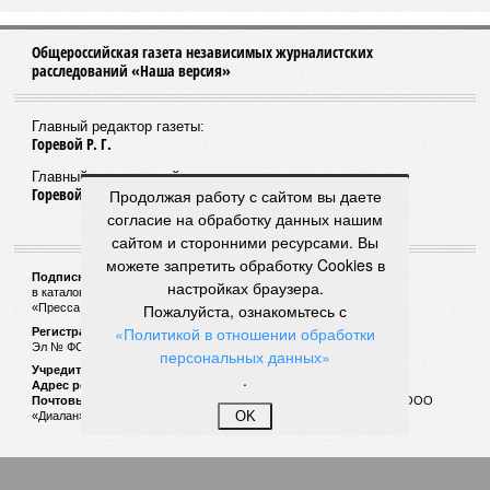
Общероссийская газета независимых журналистских
расследований «Наша версия»
Главный редактор газеты:
Горевой Р. Г.
Главный редактор сайта:
Горевой Р. Г.
Продолжая работу с сайтом вы даете
согласие на обработку данных нашим
сайтом и сторонними ресурсами. Вы
можете запретить обработку Cookies в
Подписной индекс газеты «Наша версия»:
настройках браузера.
в каталоге «Почта России» —
99266
Пожалуйста, ознакомьтесь с
«Пресса России» (зелёный) —
41522
«Политикой в отношении обработки
Регистрационный номер Роскомнадзора
Эл № ФС77-53847 от 26.04.2013.
персональных данных»
Учредитель ООО «Версия»
.
Адрес редакции:
123100, Россия, Москва, улица 1905 года, 7с1
Почтовый адрес редакции:
123022, Россия, Москва, а/я 29. для ООО
OK
«Диалан»