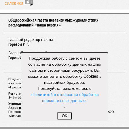
1
Общероссийская газета независимых журналистских
расследований «Наша версия»
Главный редактор газеты:
Горевой Р. Г.
Главный редактор сайта:
Горевой Р. Г.
Продолжая работу с сайтом вы даете
согласие на обработку данных нашим
сайтом и сторонними ресурсами. Вы
можете запретить обработку Cookies в
Подписной индекс газеты «Наша версия»:
настройках браузера.
в каталоге «Почта России» —
99266
Пожалуйста, ознакомьтесь с
«Пресса России» (зелёный) —
41522
«Политикой в отношении обработки
Регистрационный номер Роскомнадзора
Эл № ФС77-53847 от 26.04.2013.
персональных данных»
Учредитель ООО «Версия»
.
Адрес редакции:
123100, Россия, Москва, улица 1905 года, 7с1
Почтовый адрес редакции:
123022, Россия, Москва, а/я 29. для ООО
OK
«Диалан»