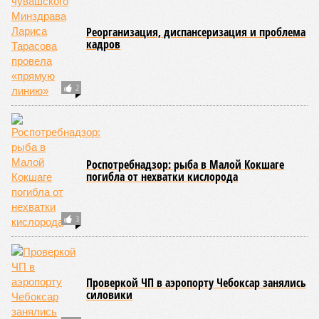
Реорганизация, диспансеризация и проблема
кадров
2
Роспотребнадзор: рыба в Малой Кокшаге
погибла от нехватки кислорода
3
Проверкой ЧП в аэропорту Чебоксар занялись
силовики