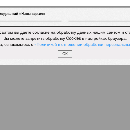
мастеров спорта по борьбе керешу
спорта по борьбе керешу
сайтом вы даете согласие на обработку данных нашим сайтом и с
Вы можете запретить обработку Cookies в настройках браузера.
а, ознакомьтесь с
«Политикой в отношении обработки персональн
 мастеров спорта по борьбе керешу (фото: wikimedia
OK
commons/Ilsurikat)
ской Республике последовательно реализуются меры,
енные на повышение статуса и институциональное развитие
льной борьбы на поясах керешу.
альные власти не ограничились
признанием
данной
лины в качестве приоритетной, но также утвердили
льную систему спортивных званий и ведомственных
 отличия, закрепив соответствующие положения и
ы наградных атрибутов на уровне правительства