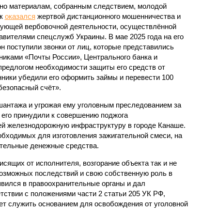
но материалам, собранным следствием, молодой
ек
оказался
жертвой дистанционного мошенничества и
ующей вербовочной деятельности, осуществлённой
авителями спецслужб Украины. В мае 2025 года на его
н поступили звонки от лиц, которые представились
никами «Почты России», Центрального банка и
предлогом необходимости защиты его средств от
ники убедили его оформить займы и перевести 100
безопасный счёт».
шантажа и угрожая ему уголовным преследованием за
его принудили к совершению поджога
й железнодорожную инфраструктуру в городе Канаше.
обходимых для изготовления зажигательной смеси, на
ительные денежные средства.
исящих от исполнителя, возгорание объекта так и не
озможных последствий и свою собственную роль в
явился в правоохранительные органы и дал
тствии с положениями части 2 статьи 205 УК РФ,
ет служить основанием для освобождения от уголовной