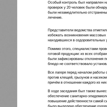
Особый контроль был направлен на
проверок у 20 человек были обнар
были незамедлительно отстранены 
лечение.
Представители ведомства отметили
избежать возникновения массовых
находившихся в оздоровительных 
Помимо этого, специалистами пров
готовой продукции: из всех отобра
были зафиксированы отклонения по
блюдо не соответствовало установ
Все лагеря перед началом работы 
против клещей, грызунов и насеко
причём в отношении каждого из них
В ходе заседания был также вынес
обеспечение санитарно-эпидемиолог
повышение действенности самой си
было выделено обеспечение оздо