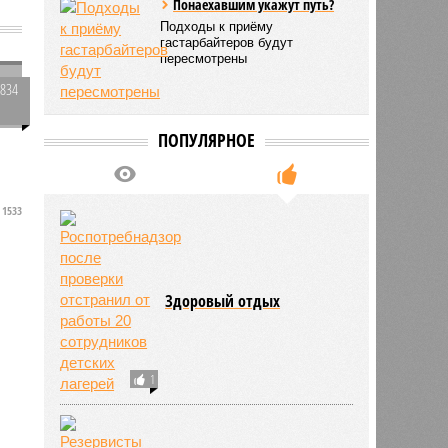
Понаехавшим укажут путь?
Подходы к приёму
гастарбайтеров будут
пересмотрены
1834
0
ПОПУЛЯРНОЕ
1533
Здоровый отдых
1