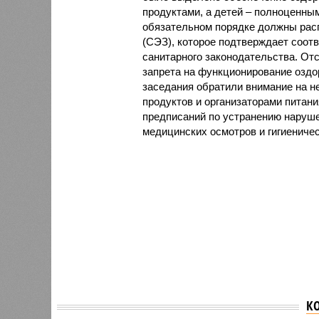
продуктами, а детей – полноценны
обязательном порядке должны рас
(СЭЗ), которое подтверждает соот
санитарного законодательства. От
запрета на функционирование оздор
заседания обратили внимание на н
продуктов и организаторами питан
предписаний по устранению наруше
медицинских осмотров и гигиениче
К