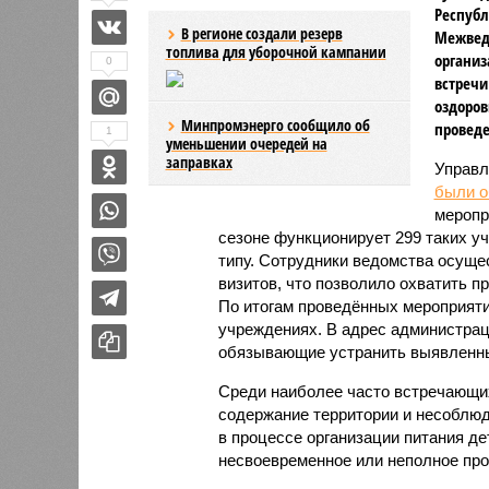
Республ
В регионе создали резерв
Межвед
топлива для уборочной кампании
организ
0
встречи
оздоров
Минпромэнерго сообщило об
проведе
1
уменьшении очередей на
заправках
Управл
были 
меропр
сезоне функционирует 299 таких уч
типу. Сотрудники ведомства осуще
визитов, что позволило охватить 
По итогам проведённых мероприят
учреждениях. В адрес администрац
обязывающие устранить выявленны
Среди наиболее часто встречающи
содержание территории и несоблюд
в процессе организации питания де
несвоевременное или неполное про