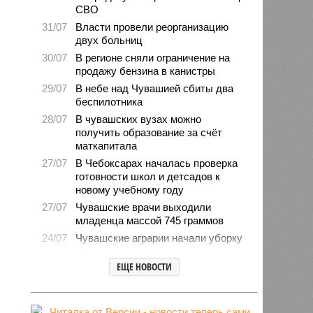
СВО
31/07
Власти провели реорганизацию
двух больниц
30/07
В регионе сняли ограничение на
продажу бензина в канистры
29/07
В небе над Чувашией сбиты два
беспилотника
28/07
В чувашских вузах можно
получить образование за счёт
маткапитала
27/07
В Чебоксарах началась проверка
готовности школ и детсадов к
новому учебному году
27/07
Чувашские врачи выходили
младенца массой 745 граммов
24/07
Чувашские аграрии начали уборку
урожая
ЕЩЕ НОВОСТИ
24/07
Минпромэнерго сообщило об
уменьшении очередей на
заправках
23/07
В Чувашии за 6 месяцев изъято