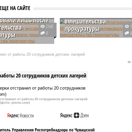
и площадку под
Чувашии
ЕЩЕ НА САЙТЕ
ые контейнеры
отремонтировали после
овали лишь после
вмешательства
ельства
2160
прокуратуры
атуры
0
Власти Алатырского
из сел Яльчикского
муниципального округа
льного округа Чувашии
отремонтировали аварийный
нил от работы 20 сотрудников детских лагерей
 для мусорных
участок дороги в одном из
ров оборудовали только
населенных пунктов только
о, как прокуратура
после вмешательства
работы 20 сотрудников детских лагерей
редставление местным
прокуратуры.
тстранил от работы 20 сотрудников детских лагерей
(фото: pixnio.com)
итель Управления Роспотребнадзора по Чувашской