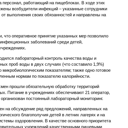
 персонал, работающий на пищеблоках. В ходе этих
ужены возбудители инфекций – указанные сотрудники
от выполнения своих обязанностей и направлены на
, что оперативное принятие указанных мер позволило
 инфекционных заболеваний среди детей,
учреждениях.
одился лабораторный контроль качества воды и
нных проб воды в двух случаях (что составило 1,9%)
 микробиологическим показателям; также одно готовое
ленным нормам по показателю калорийности.
смен прошли обязательную обработку территорий
мых. Питание в учреждениях обеспечивают 21 оператор,
 организован постоянный лабораторный мониторинг.
ен на обсуждение ряд предложений, направленных на
ического благополучия детей в летних лагерях и на
стемы оздоровления. В качестве основного приоритета
ровительных учреждений качественными пищевыми