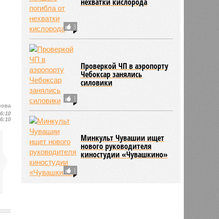
нехватки кислорода
3
Проверкой ЧП в аэропорту
Чебоксар занялись
силовики
1
нова
16:10
16:10
Минкульт Чувашии ищет
нового руководителя
киностудии «Чувашкино»
1