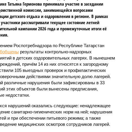
ике Татьяна Гермонова принимала участие в заседании
омственной комиссии, занимающейся вопросами
ации детского отдыха и оздоровления в регионе. В рамках
 участники рассматривали текущее состояние летней
ительной кампании 2026 года и промежуточные итоги её
ния.
ением Роспотребнадзора по Республике Татарстан
обобщены
результаты контрольно-надзорных
иятий в детских оздоровительных лагерях. В нынешнем
реждений, причём 14 из них относятся к загородному
ствили 105 выездных проверок и профилактических
проверочными действиями значительную долю лагерей.
ий различные нарушения были зафиксированы в 33
ий этих объектов были вынесены предписания,
е недостатки.
хся нарушений оказались следующие: ненадлежащее
ение санитарно-гигиенических норм на ней; нарушения
тей и при обеспечении питьевого режима; а также
ведение медицинских осмотров сотрудников лагерей.