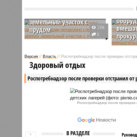
Чуваши
Чувашии незаконно
мусорн
сдали в аренду
оборуд
земельный участок с
вмешат
2396
прудом
0
прокур
Прокуратура Чувашии через суд
признала незаконным договор
В одном 
аренды земельного участка с
муниципа
Версия
//
Власть
//
Роспотребнадзор после проверки отстра
прудом, который около 15 лет
площадку
Здоровый отдых
назад заключила администрация
контейне
Цивильского района.
после тог
Роспотребнадзор после проверки отстранил от 
внесла п
властям.
Роспотребнадзор после проверки о
В РАЗДЕЛЕ
Руковод
0