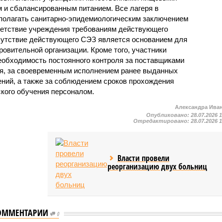
м и сбалансированным питанием. Все лагеря в
полагать санитарно-эпидемиологическим заключением
ветствие учреждения требованиям действующего
сутствие действующего СЭЗ является основанием для
овительной организации. Кроме того, участники
еобходимость постоянного контроля за поставщиками
ия, за своевременным исполнением ранее выданных
ний, а также за соблюдением сроков прохождения
ского обучения персоналом.
Александра Ива
Опубликовано:
28.07.2026 
Отредактировано:
28.07.2026 
Власти провели
реорганизацию двух больниц
ОММЕНТАРИИ
0