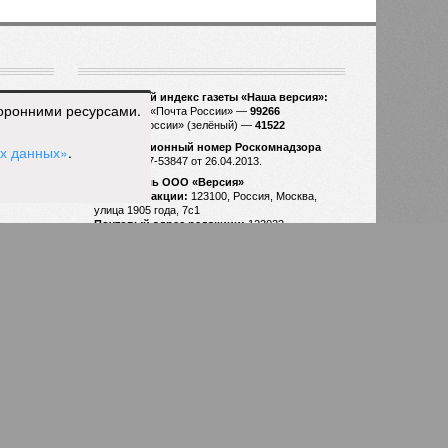
2009
торонними ресурсами.
ых данных»
.