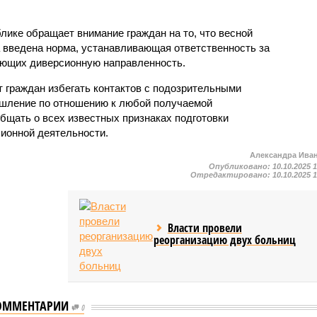
ике обращает внимание граждан на то, что весной
а введена норма, устанавливающая ответственность за
еющих диверсионную направленность.
 граждан избегать контактов с подозрительными
ышление по отношению к любой получаемой
бщать о всех известных признаках подготовки
сионной деятельности.
Александра Ива
Опубликовано:
10.10.2025 
Отредактировано:
10.10.2025 
Власти провели
реорганизацию двух больниц
шмикеево
Аварийную дорогу в
ОММЕНТАРИИ
ского МО
0
Алатырском МО