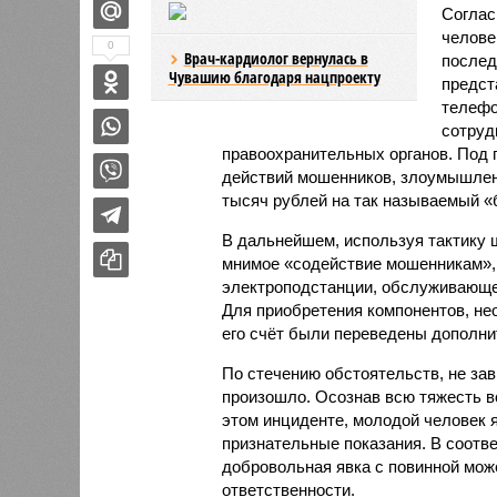
Соглас
челов
0
Врач-кардиолог вернулась в
послед
Чувашию благодаря нацпроекту
предст
телефо
сотруд
правоохранительных органов. Под 
действий мошенников, злоумышлен
тысяч рублей на так называемый «
В дальнейшем, используя тактику 
мнимое «содействие мошенникам», 
электроподстанции, обслуживающе
Для приобретения компонентов, не
его счёт были переведены дополн
По стечению обстоятельств, не зав
произошло. Осознав всю тяжесть в
этом инциденте, молодой человек 
признательные показания. В соотве
добровольная явка с повинной мож
ответственности.