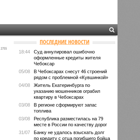
ПОСЛЕДНИЕ НОВОСТИ
2755
18:44
Суд аннулировал ошибочно
оформленные кредиты жителя
Чебоксар
05/08
В Чебоксарах снесут 46 строений
рядом с проблемной «Кувшинкой»
04/08
Житель Екатеринбурга по
указанию мошенников ограбил
квартиру в Чебоксарах
03/08
В регионе сформируют запас
топлива
03/08
Республика разместилась на 79
месте в России по качеству дорог
31/07
Банку не удалось взыскать долг
по кредиту с отца погибшего бойца