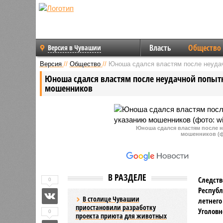
Власть
Общество
Версия в Чувашии
Версия
//
Общество
//
Юноша сдался властям после неудач
Юноша сдался властям после неудачной попытк
мошенников
Юноша сдался властям после н
мошенников (ф
В РАЗДЕЛЕ
Следств
0
Республ
В столице Чувашии
летнего
приостановили разработку
Уголовн
0
проекта приюта для животных