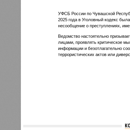
УФСБ России по Чувашской Республ
2025 года в Уголовный кодекс был
несообщение о преступлениях, им
Ведомство настоятельно призывает
лицами, проявлять критическое м
информации и безотлагательно соо
террористических актов или дивер
В с. Э
В 2010 году власти
К
Яльчик
Цивильского района