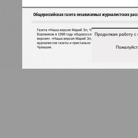
Версия
//
Общество
//
В регионе учреждены удостоверения 
Заткнуть за пояс
В регионе учреждены удостоверения мастеров 
Продолжая работу с 
Пожалуйст
В регионе учреждены удостоверения
В РАЗДЕЛЕ
В Чуваш
0
направл
После вмешательства
национа
прокуратуры ветерану труда
0
пересчитали выплаты за 5 лет
Регион
дисцип
официа
0
Резервисты будут получать по
знаков
100 тысяч рублей за каждый
образц