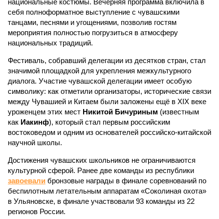
национальные костюмы. Вечерняя программа включила в
себя полноформатное выступление с чувашскими
танцами, песнями и угощениями, позволив гостям
мероприятия полностью погрузиться в атмосферу
национальных традиций.
Фестиваль, собравший делегации из десятков стран, стал
значимой площадкой для укрепления межкультурного
диалога. Участие чувашской делегации имеет особую
символику: как отметили организаторы, исторические связи
между Чувашией и Китаем были заложены ещё в XIX веке
уроженцем этих мест
Никитой Бичуриным
(известным
как
Иакинф
), который стал первым российским
востоковедом и одним из основателей российско-китайской
научной школы.
Достижения чувашских школьников не ограничиваются
культурной сферой. Ранее две команды из республики
завоевали
бронзовые награды в финале соревнований по
беспилотным летательным аппаратам «Соколиная охота»
в Ульяновске, в финале участвовали 93 команды из 22
регионов России.