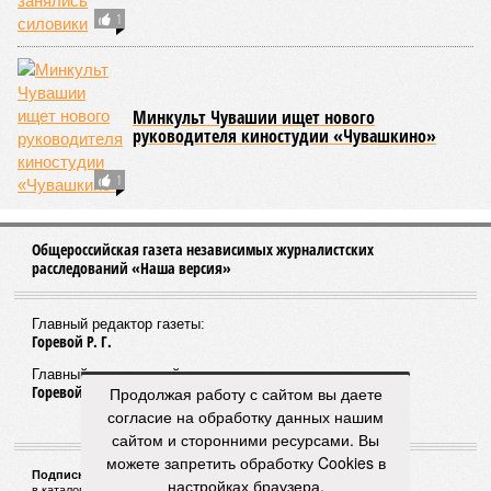
1
Минкульт Чувашии ищет нового
руководителя киностудии «Чувашкино»
1
Общероссийская газета независимых журналистских
расследований «Наша версия»
Главный редактор газеты:
Горевой Р. Г.
Главный редактор сайта:
Горевой Р. Г.
Продолжая работу с сайтом вы даете
согласие на обработку данных нашим
сайтом и сторонними ресурсами. Вы
можете запретить обработку Cookies в
Подписной индекс газеты «Наша версия»:
настройках браузера.
в каталоге «Почта России» —
99266