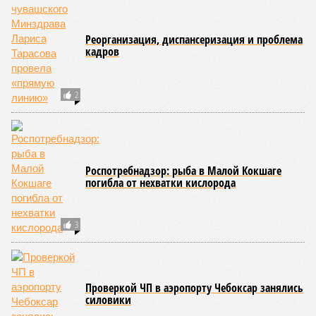
Реорганизация, диспансеризация и проблема
кадров
2
Роспотребнадзор: рыба в Малой Кокшаге
погибла от нехватки кислорода
3
Проверкой ЧП в аэропорту Чебоксар занялись
силовики