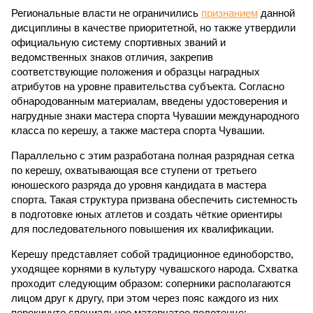
Региональные власти не ограничились
признанием
данной
дисциплины в качестве приоритетной, но также утвердили
официальную систему спортивных званий и
ведомственных знаков отличия, закрепив
соответствующие положения и образцы наградных
атрибутов на уровне правительства субъекта. Согласно
обнародованным материалам, введены удостоверения и
нагрудные знаки мастера спорта Чувашии международного
класса по керешу, а также мастера спорта Чувашии.
Параллельно с этим разработана полная разрядная сетка
по керешу, охватывающая все ступени от третьего
юношеского разряда до уровня кандидата в мастера
спорта. Такая структура призвана обеспечить системность
в подготовке юных атлетов и создать чёткие ориентиры
для последовательного повышения их квалификации.
Керешу представляет собой традиционное единоборство,
уходящее корнями в культуру чувашского народа. Схватка
проходит следующим образом: соперники располагаются
лицом друг к другу, при этом через пояс каждого из них
перекинуто специальное матерчатое полотенце;