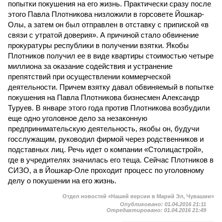
попытки покушения на его жизнь. Практически сразу после
этого Павла Плотникова низложили в горсовете Йошкар-
Олы, а затем он был отправлен в отставку с припиской «в
связи с утратой доверия». А причиной стало обвинение
прокуратуры республики в получении взятки. Якобы
Плотников получил ее в виде квартиры стоимостью четыре
миллиона за оказание содействия и устранение
препятствий при осуществлении коммерческой
деятельности. Причем взятку давал обвиняемый в попытке
покушения на Павла Плотникова бизнесмен Александр
Туруев. В январе этого года против Плотникова возбудили
еще одно уголовное дело за незаконную
предпринимательскую деятельность, якобы он, будучи
госслужащим, руководил фирмой через родственников и
подставных лиц. Речь идет о компании «Столицастрой»,
где в учредителях значилась его теща. Сейчас Плотников в
СИЗО, а в Йошкар-Оле проходит процесс по уголовному
делу о покушении на его жизнь.
Отдел новостей «Нашей версии в Марий Эл, Чувашии»
Опубликовано:
01.04.2016 21:11
Отредактировано:
01.04.2016 21:49