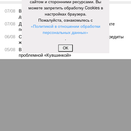
ПОСЛЕДНИЕ НОВОСТИ
сайтом и сторонними ресурсами. Вы
можете запретить обработку Cookies в
07/08
В Чебоксарах в ближайшие годы не будут
настройках браузера.
достраивать спуск к заливу
Пожалуйста, ознакомьтесь с
07/08
Два предприятия выплатили долги по зарплате
«Политикой в отношении обработки
после вмешательства прокуратуры
персональных данных»
06/08
Суд аннулировал ошибочно оформленные кредиты
.
жителя Чебоксар
OK
05/08
В Чебоксарах снесут 46 строений рядом с
проблемной «Кувшинкой»
04/08
Житель Екатеринбурга по указанию мошенников
ограбил квартиру в Чебоксарах
ЕЩЕ НОВОСТИ
НОВОСТИ ПАРТНЕРОВ
Новости smi2.ru