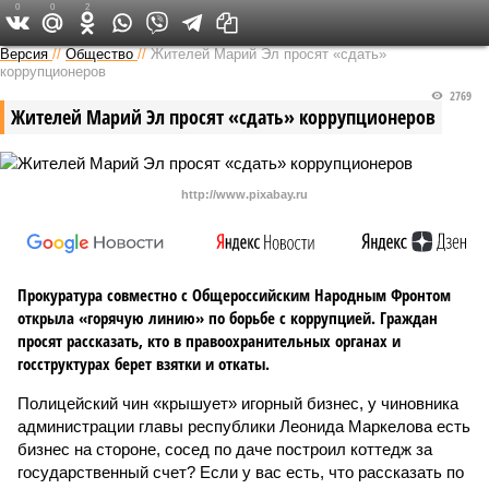
0
0
2
Версия в Чувашии
Версия
//
Общество
//
Жителей Марий Эл просят «сдать»
коррупционеров
2769
Жителей Марий Эл просят «сдать» коррупционеров
http://www.pixabay.ru
Прокуратура совместно с Общероссийским Народным Фронтом
открыла «горячую линию» по борьбе с коррупцией. Граждан
просят рассказать, кто в правоохранительных органах и
госструктурах берет взятки и откаты.
Полицейский чин «крышует» игорный бизнес, у чиновника
администрации главы республики Леонида Маркелова есть
бизнес на стороне, сосед по даче построил коттедж за
государственный счет? Если у вас есть, что рассказать по