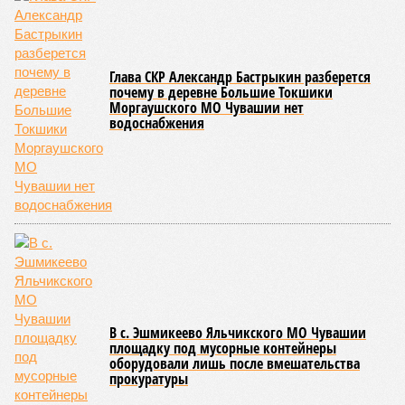
Современная версия чувашской национальной борьбы
была создана в 1990-х годах. С того периода дисциплина
переживает этап активного возрождения, сохраняя при
этом неразрывную связь с многовековыми народными
традициями.
В настоящее время керешу демонстрирует рост
популярности. В 2024 году в столице республики, городе
Чебоксары, на базе спортивной школы № 11 состоялось
торжественное открытие Республиканского центра
единоборств «Керешу». площадка имеет все необходимые
условия для полноценной подготовки спортсменов
высокого класса.
В том же году был проведён первый официальный
чемпионат по керешу, участие в котором приняли
сильнейшие борцы со всех районов Чувашии; турнир
наглядно продемонстрировал динамичный и зрелищный
характер этого вида спорта.
Керешу включён в перечень приоритетных спортивных
дисциплин на территории Чувашской Республики. Кроме