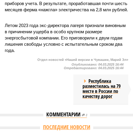
приборов учета. В результате, проработавшая почти шесть
месяцев ферма «нажгла» электричества на 2,8 млн рублей.
Летом 2023 года экс-директора лагеря признали виновным
в причинении ущерба в особо крупном размере
энергосбытовой компании. Его приговорили к двум годам
лишения свободы условно с испытательным сроком два
года.
Отдел новостей «Нашей версии в Чувашии, Марий Эл»
Опубликовано:
04.03.2025 16:44
Отредактировано:
04.03.2025 16:44
Республика
разместилась на 79
месте в России по
качеству дорог
КОММЕНТАРИИ
0
Версия
//
Общество
//
В регионе учреждены удостоверения мастеров
спорта по борьбе керешу