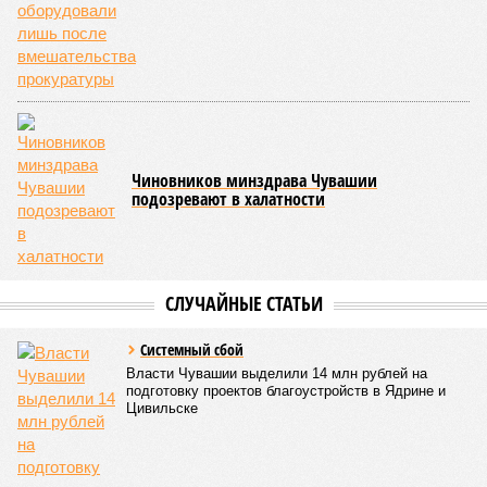
того, данное единоборство уже имеет опыт выхода на
международную арену: оно входило в программу I и II
Всемирных игр национальных видов единоборств, которые
проводились в Чувашии, что говорит о расширении
географии интереса к этой борьбе за пределами региона.
Александра Иванова
Опубликовано:
22.07.2026 13:47
Отредактировано:
22.07.2026 13:47
Республика
разместилась на 79
месте в России по
качеству дорог
КОММЕНТАРИИ
0
Версия
//
Власть
//
Роспотребнадзор после проверки отстранил от
работы 20 сотрудников детских лагерей
1865
Здоровый отдых
Роспотребнадзор после проверки отстранил от работы 20