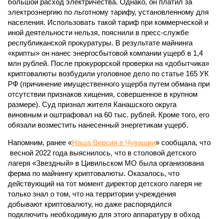
большой расход электричества. Однако, он платил за
электроэнергию по льготному тарифу, установленному для
населения. Использовать такой тариф при коммерческой и
иной деятельности нельзя, пояснили в пресс-службе
республиканской прокуратуры. В результате майнинга
«крипты» он нанес энергосбытовой компании ущерб в 1,4
млн рублей. После прокурорской проверки на «добытчика»
криптовалюты возбудили уголовное дело по статье 165 УК
РФ (причинение имущественного ущерба путем обмана при
отсутствии признаков хищения, совершенное в крупном
размере). Суд признал жителя Канашского округа
виновным и оштрафовал на 60 тыс. рублей. Кроме того, его
обязали возместить нанесенный энергетикам ущерб.
Напомним, ранее «
Наша Версия в Чувашии
» сообщала, что
весной 2022 года выяснилось, что в столовой детского
лагеря «Звездный» в Цивильском МО была организована
ферма по майнингу криптовалюты. Оказалось, что
действующий на тот момент директор детского лагеря не
только знал о том, что на территории учреждения
добывают криптовалюту, но даже распорядился
подключить необходимую для этого аппаратуру в обход