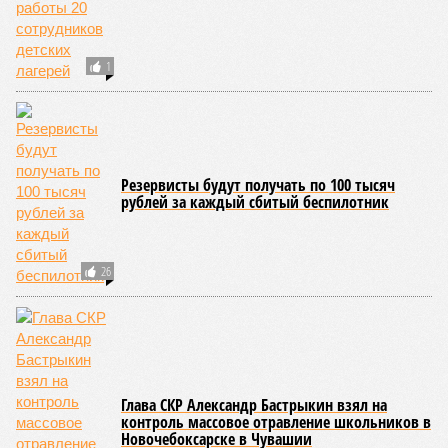
от выполнения своих обязанностей и направлены на
лечение.
Представители ведомства отметили, что оперативное
принятие указанных мер позволило избежать
возникновения массовых инфекционных заболеваний
среди детей, находившихся в оздоровительных
учреждениях.
Помимо этого, специалистами проводился лабораторный
контроль качества воды и готовой продукции: из всех
отобранных проб воды в двух случаях (что составило
1,9%) были зафиксированы отклонения по
микробиологическим показателям; также одно готовое
блюдо не соответствовало установленным нормам по
показателю калорийности.
Все лагеря перед началом работы смен прошли
обязательную обработку территорий против клещей,
грызунов и насекомых. Питание в учреждениях
обеспечивают 21 оператор, причём в отношении каждого из
них организован постоянный лабораторный мониторинг.