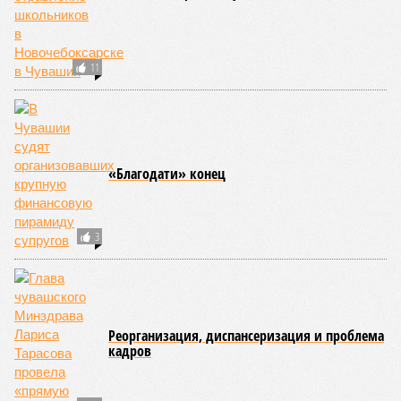
В ходе заседания был также вынесен на обсуждение ряд
предложений, направленных на обеспечение санитарно-
эпидемиологического благополучия детей в летних лагерях
и на повышение действенности самой системы
оздоровления. В качестве основного приоритета было
выделено обеспечение оздоровительных учреждений
качественными пищевыми продуктами, а детей –
полноценным и сбалансированным питанием. Все лагеря в
обязательном порядке должны располагать санитарно-
эпидемиологическим заключением (СЭЗ), которое
подтверждает соответствие учреждения требованиям
действующего санитарного законодательства. Отсутствие
действующего СЭЗ является основанием для запрета на
функционирование оздоровительной организации. Кроме
того, участники заседания обратили внимание на
необходимость постоянного контроля за поставщиками
продуктов и организаторами питания, за своевременным
исполнением ранее выданных предписаний по устранению
нарушений, а также за соблюдением сроков прохождения
медицинских осмотров и гигиенического обучения