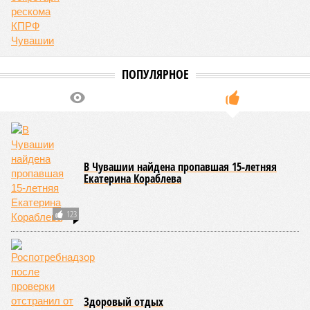
ведомства осуществили 105 выездных проверок и
профилактических визитов, что позволило охватить
проверочными действиями значительную долю лагерей. По
итогам проведённых мероприятий различные нарушения
были зафиксированы в 33 учреждениях. В адрес
администраций этих объектов были вынесены
предписания, обязывающие устранить выявленные
недостатки.
Среди наиболее часто встречающихся нарушений
оказались следующие: ненадлежащее содержание
территории и несоблюдение санитарно-гигиенических норм
на ней; нарушения в процессе организации питания детей и
при обеспечении питьевого режима; а также
несвоевременное или неполное проведение медицинских
осмотров сотрудников лагерей.
Особый контроль был направлен на персонал,
работающий на пищеблоках. В ходе этих проверок у 20
человек были обнаружены возбудители инфекций –
указанные сотрудники были незамедлительно отстранены