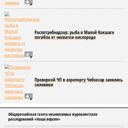
персоналом.
Александра Иванова
Опубликовано:
28.07.2026 16:10
Отредактировано:
28.07.2026 16:10
Республика
разместилась на 79
месте в России по
качеству дорог
КОММЕНТАРИИ
0
ПОСЛЕДНИЕ НОВОСТИ
07/08
В Чебоксарах в ближайшие годы не будут
достраивать спуск к заливу
07/08
Два предприятия выплатили долги по зарплате
после вмешательства прокуратуры
06/08
Суд аннулировал ошибочно оформленные кредиты
жителя Чебоксар
05/08
В Чебоксарах снесут 46 строений рядом с
проблемной «Кувшинкой»