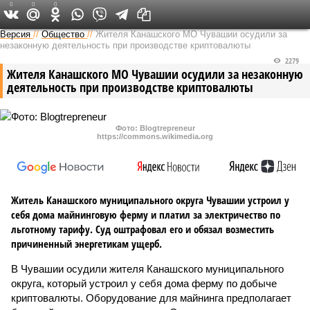
0
0
0
Версия в Чувашии
Версия
//
Общество
//
Жителя Канашского МО Чувашии осудили за
незаконную деятельность при производстве криптовалюты
2279
Жителя Канашского МО Чувашии осудили за незаконную
деятельность при производстве криптовалюты
Фото: Blogtrepreneur
https://commons.wikimedia.org
Житель Канашского муниципального округа Чувашии устроил у
себя дома майнинговую ферму и платил за электричество по
льготному тарифу. Суд оштрафовал его и обязал возместить
причиненный энергетикам ущерб.
В Чувашии осудили жителя Канашского муниципального
округа, который устроил у себя дома ферму по добыче
криптовалюты. Оборудование для майнинга предполагает