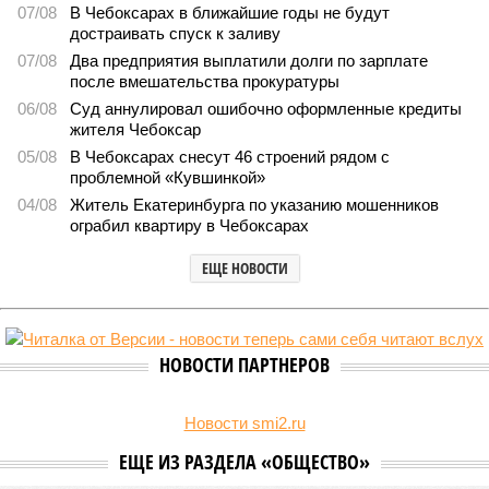
2270
Заткнуть за пояс
В регионе учреждены удостоверения мастеров спорта по
борьбе керешу
В регионе учреждены удостоверения мастеров спорта по борьбе керешу
(фото: wikimedia commons/Ilsurikat)
В Чувашской Республике последовательно реализуются меры,
направленные на повышение статуса и институциональное
развитие национальной борьбы на поясах керешу.
Региональные власти не ограничились
признанием
данной
дисциплины в качестве приоритетной, но также утвердили
официальную систему спортивных званий и
ведомственных знаков отличия, закрепив
соответствующие положения и образцы наградных