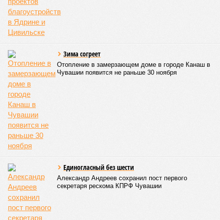
сотрудников детских лагерей
Роспотребнадзор после проверки отстранил от работы 20 сотрудников
детских лагерей (фото: pixnio.com)
Руководитель Управления Роспотребнадзора по Чувашской
Республике Татьяна Гермонова принимала участие в заседании
Межведомственной комиссии, занимающейся вопросами
организации детского отдыха и оздоровления в регионе. В
рамках встречи участники рассматривали текущее состояние
летней оздоровительной кампании 2026 года и промежуточные
итоги её проведения.
Управлением Роспотребнадзора по Республике Татарстан
были обобщены
результаты контрольно-надзорных
мероприятий в детских оздоровительных лагерях. В
нынешнем сезоне функционирует 299 таких учреждений,
причём 14 из них относятся к загородному типу. Сотрудники