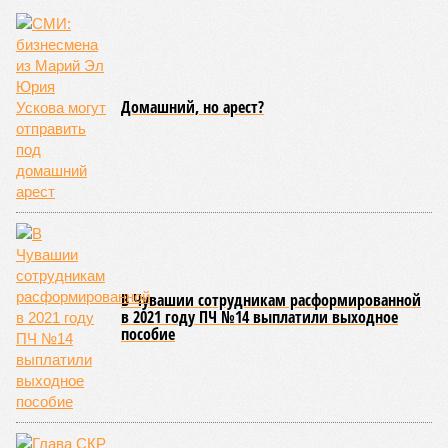
атрибутов на уровне правительства субъекта. Согласно
обнародованным материалам, введены удостоверения и
нагрудные знаки мастера спорта Чувашии международного
класса по керешу, а также мастера спорта Чувашии.
Параллельно с этим разработана полная разрядная сетка
по керешу, охватывающая все ступени от третьего
юношеского разряда до уровня кандидата в мастера
спорта. Такая структура призвана обеспечить системность
в подготовке юных атлетов и создать чёткие ориентиры
для последовательного повышения их квалификации.
Керешу представляет собой традиционное единоборство,
уходящее корнями в культуру чувашского народа. Схватка
проходит следующим образом: соперники располагаются
лицом друг к другу, при этом через пояс каждого из них
перекинуто специальное матерчатое полотенце;
удерживаясь за этот элемент экипировки, борцы вступают
в противоборство, основная задача которого заключается в
том, чтобы опрокинуть противника.