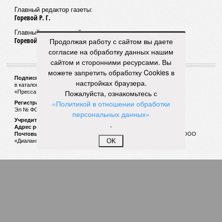
04/08
Житель Екатеринбурга по указанию мошенников
ограбил квартиру в Чебоксарах
ЕЩЕ НОВОСТИ
Продолжая работу с сайтом вы даете
согласие на обработку данных нашим
сайтом и сторонними ресурсами. Вы
можете запретить обработку Cookies в
НОВОСТИ ПАРТНЕРОВ
настройках браузера.
Пожалуйста, ознакомьтесь с
«Политикой в отношении обработки
Новости smi2.ru
персональных данных»
.
ЕЩЕ ИЗ РАЗДЕЛА «ОБЩЕСТВО»
OK
Домашний, но арест?