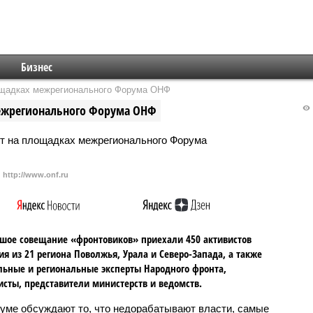
Бизнес
ощадках межрегионального Форума ОНФ
ежрегионального Форума ОНФ
http://www.onf.ru
шое совещание «фронтовиков» приехали 450 активистов
я из 21 региона Поволжья, Урала и Северо-Запада, а также
ьные и региональные эксперты Народного фронта,
сты, представители министерств и ведомств.
уме обсуждают то, что недорабатывают власти, самые