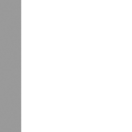
В регионе учреждены удостоверения
В РАЗДЕЛЕ
В Чуваш
0
направл
После вмешательства
национа
прокуратуры ветерану труда
0
пересчитали выплаты за 5 лет
Регион
дисцип
официа
0
Резервисты будут получать по
знаков
100 тысяч рублей за каждый
образц
сбитый беспилотник
субъек
удосто
международного класса по керешу,
Параллельно с этим разработана п
ступени от третьего юношеского ра
структура призвана обеспечить сис
ориентиры для последовательного