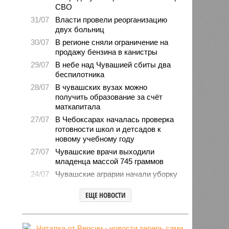
СВО
31/07
Власти провели реорганизацию
двух больниц
30/07
В регионе сняли ограничение на
продажу бензина в канистры
29/07
В небе над Чувашией сбиты два
беспилотника
28/07
В чувашских вузах можно
получить образование за счёт
маткапитала
27/07
В Чебоксарах началась проверка
готовности школ и детсадов к
новому учебному году
27/07
Чувашские врачи выходили
младенца массой 745 граммов
24/07
Чувашские аграрии начали уборку
урожая
ЕЩЕ НОВОСТИ
24/07
Минпромэнерго сообщило об
уменьшении очередей на
заправках
23/07
В Чувашии за 6 месяцев изъято