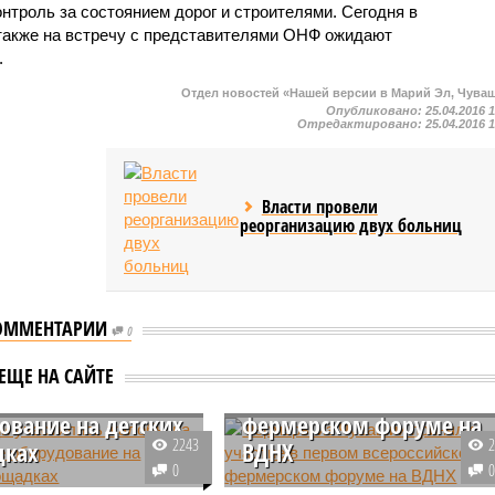
онтроль за состоянием дорог и строителями. Сегодня в
также на встречу с представителями ОНФ ожидают
.
Отдел новостей «Нашей версии в Марий Эл, Чува
Опубликовано:
25.04.2016 
Отредактировано:
25.04.2016 
Власти провели
реорганизацию двух больниц
ОММЕНТАРИИ
0
Фермеры из Чувашии
шии участились
приняли участие в
ЕЩЕ НА САЙТЕ
 на неисправное
первом всероссийском
ование на детских
фермерском форуме на
2243
дках
ВДНХ
0
вгусте 2024 года ЦУР
Делегация из Чувашии приняла