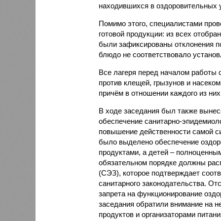
находившихся в оздоровительных 
Помимо этого, специалистами пров
готовой продукции: из всех отобра
были зафиксированы отклонения по
блюдо не соответствовало установ
Все лагеря перед началом работы 
против клещей, грызунов и насеко
причём в отношении каждого из них
В ходе заседания был также вынес
обеспечение санитарно-эпидемиолог
повышение действенности самой си
было выделено обеспечение оздо
продуктами, а детей – полноценны
обязательном порядке должны рас
(СЭЗ), которое подтверждает соот
санитарного законодательства. От
запрета на функционирование оздор
заседания обратили внимание на н
продуктов и организаторами питан