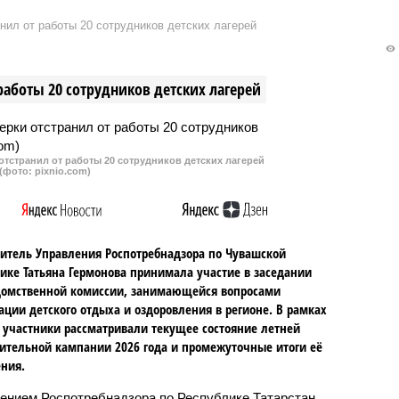
зарегистрировал более
участие в первом всероссийско
нил от работы 20 сотрудников детских лагерей
щений о неисправном
фермерском форуме, который
ании на детских
прошел на ВДНХ на выставке
х, что на четверть
«Россия» в рамках Дня сельског
работы 20 сотрудников детских лагерей
чем годом ранее.
хозяйства.
тстранил от работы 20 сотрудников детских лагерей
(фото: pixnio.com)
итель Управления Роспотребнадзора по Чувашской
ике Татьяна Гермонова принимала участие в заседании
омственной комиссии, занимающейся вопросами
ации детского отдыха и оздоровления в регионе. В рамках
 участники рассматривали текущее состояние летней
ительной кампании 2026 года и промежуточные итоги её
ния.
ением Роспотребнадзора по Республике Татарстан