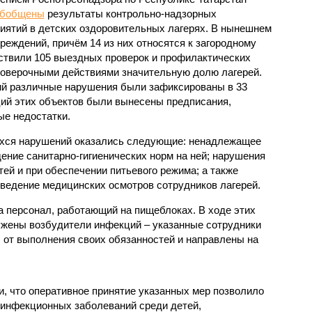
обобщены
результаты контрольно-надзорных
иятий в детских оздоровительных лагерях. В нынешнем
реждений, причём 14 из них относятся к загородному
ствили 105 выездных проверок и профилактических
проверочными действиями значительную долю лагерей.
ий различные нарушения были зафиксированы в 33
ий этих объектов были вынесены предписания,
е недостатки.
хся нарушений оказались следующие: ненадлежащее
ение санитарно-гигиенических норм на ней; нарушения
тей и при обеспечении питьевого режима; а также
ведение медицинских осмотров сотрудников лагерей.
 персонал, работающий на пищеблоках. В ходе этих
ужены возбудители инфекций – указанные сотрудники
от выполнения своих обязанностей и направлены на
, что оперативное принятие указанных мер позволило
 инфекционных заболеваний среди детей,