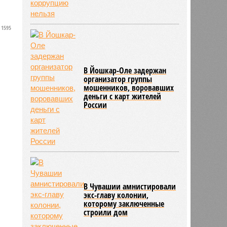
м
1595
о
В Йошкар-Оле задержан
организатор группы
мошенников, воровавших
деньги с карт жителей
России
В Чувашии амнистировали
экс-главу колонии,
которому заключенные
строили дом