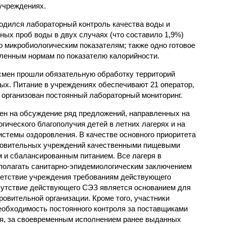
учреждениях.
одился лабораторный контроль качества воды и
нных проб воды в двух случаях (что составило 1,9%)
 микробиологическим показателям; также одно готовое
ленным нормам по показателю калорийности.
смен прошли обязательную обработку территорий
мых. Питание в учреждениях обеспечивают 21 оператор,
 организован постоянный лабораторный мониторинг.
ен на обсуждение ряд предложений, направленных на
ического благополучия детей в летних лагерях и на
стемы оздоровления. В качестве основного приоритета
ровительных учреждений качественными пищевыми
м и сбалансированным питанием. Все лагеря в
полагать санитарно-эпидемиологическим заключением
ветствие учреждения требованиям действующего
сутствие действующего СЭЗ является основанием для
овительной организации. Кроме того, участники
еобходимость постоянного контроля за поставщиками
ия, за своевременным исполнением ранее выданных