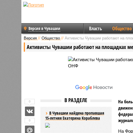
Власть
Общество
Версия в Чувашии
Версия
//
Общество
//
Активисты Чувашии работают на пл
Активисты Чувашии работают на площадках м
В РАЗДЕЛЕ
На боль
0
движени
В Чувашии найдена пропавшая
федерал
15-летняя Екатерина Кораблева
журнали
0
На Фор