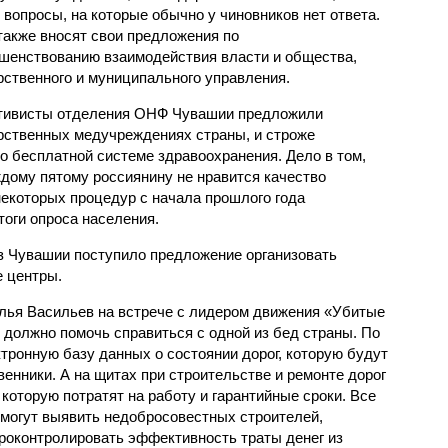
 вопросы, на которые обычно у чиновников нет ответа.
также вносят свои предложения по
шенствованию взаимодействия власти и общества,
рственного и муниципального управления.
ктивисты отделения ОНФ Чувашии предложили
арственных медучреждениях страны, и строже
о бесплатной системе здравоохранения. Дело в том,
ждому пятому россиянину не нравится качество
некоторых процедур с начала прошлого года
тоги опроса населения.
з Чувашии поступило предложение организовать
 центры.
Илья Васильев на встрече с лидером движения «Убитые
 должно помочь справиться с одной из бед страны. По
тронную базу данных о состоянии дорог, которую будут
енники. А на щитах при строительстве и ремонте дорог
оторую потратят на работу и гарантийные сроки. Все
омогут выявить недобросовестных строителей,
роконтролировать эффективность траты денег из