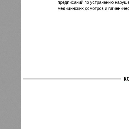
предписаний по устранению наруше
медицинских осмотров и гигиениче
К
Версия
//
Общество
//
В регионе учреждены удостоверения 
Заткнуть за пояс
В регионе учреждены удостоверения мастеров 