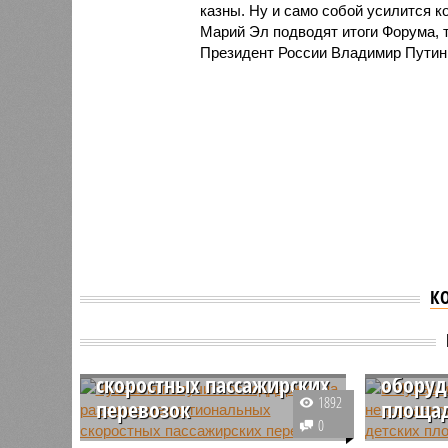
казны. Ну и само собой усилится к
Марий Эл подводят итоги Форума, 
Президент России Владимир Путин
Чувашия получит
К
господдержку на
развитие
В Чува
межрегиональных
жалобы
скоростных пассажирских
оборуд
1892
перевозок
площа
0
Благодаря участию в программе
В июне-а