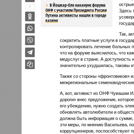
острые
В Йошкар-Оле накануне форума
0
ОНФ с участием Президента России
Здесь 
Путина активисты нашли в городе
усовер
казино
госуда
Так, а
сократить платные услуги в госуд
контролировать лечение больных п
что на форуме выяснилось, что ка
медуслуг в стране. А доступность 
значительно ухудшилась, таковы и
Также со стороны «фронтовиков» и
межрегиональные семеноводческие
А, вот, активист из ОНФ Чувашии 
дороги» внес предложение, которое
его убеждению, нужно создать элек
обновлять автолюбители и обществ
должна быть информация о сумме, к
эти меры, по мнению Васильева, п
коррупционеров, поспособствуют п