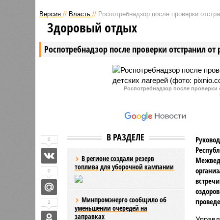
«Речные магистрали» Чувашия
Чувашии 
Версия
//
Власть
//
Роспотребнадзор после проверки отстра
получит господдержку на
300 сооб
Здоровый отдых
развитие межрегиональных
оборудов
скоростных пассажирских
площадка
Роспотребнадзор после проверки отстранил от 
перевозок речными видами
больше, 
транспорта.
Роспотребнадзор после проверки о
В РАЗДЕЛЕ
Руковод
0
Республ
В регионе создали резерв
Межвед
топлива для уборочной кампании
организ
0
встречи
оздоров
Минпромэнерго сообщило об
проведе
1
уменьшении очередей на
заправках
Управл