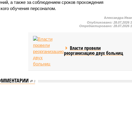
ний, а также за соблюдением сроков прохождения
ского обучения персоналом.
Александра Ива
Опубликовано:
28.07.2026 
Отредактировано:
28.07.2026 
Власти провели
реорганизацию двух больниц
ОММЕНТАРИИ
0
мастеров спорта по борьбе керешу
спорта по борьбе керешу