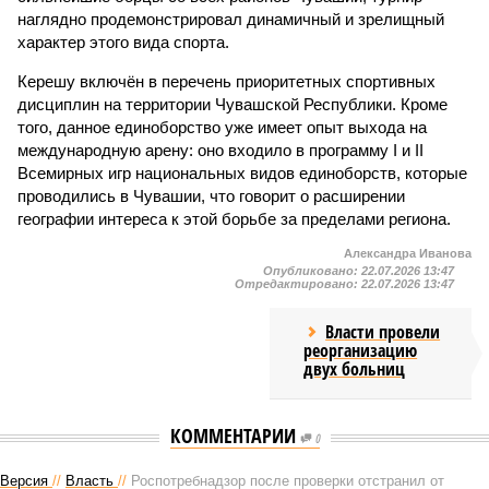
наглядно продемонстрировал динамичный и зрелищный
характер этого вида спорта.
Керешу включён в перечень приоритетных спортивных
дисциплин на территории Чувашской Республики. Кроме
того, данное единоборство уже имеет опыт выхода на
международную арену: оно входило в программу I и II
Всемирных игр национальных видов единоборств, которые
проводились в Чувашии, что говорит о расширении
географии интереса к этой борьбе за пределами региона.
Александра Иванова
Опубликовано:
22.07.2026 13:47
Отредактировано:
22.07.2026 13:47
Власти провели
реорганизацию
двух больниц
КОММЕНТАРИИ
0
Версия
//
Власть
//
Роспотребнадзор после проверки отстранил от