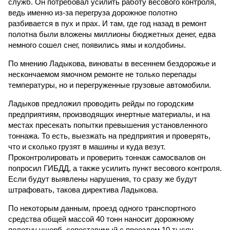
служб. Он потребовал усилить работу весового контроля,
ведь именно из-за перегруза дорожное полотно
разбивается в пух и прах. И там, где год назад в ремонт
полотна были вложены миллионы бюджетных денег, едва
немного сошел снег, появились ямы и колдобины.
По мнению Ладыкова, виноваты в весеннем бездорожье и
нескончаемом ямочном ремонте не только перепады
температуры, но и перегруженные грузовые автомобили.
Ладыков предложил проводить рейды по городским
предприятиям, производящих инертные материалы, и на
местах пресекать попытки превышения установленного
тоннажа. То есть, выезжать на предприятия и проверять,
что и сколько грузят в машины и куда везут.
Проконтролировать и проверить тоннаж самосвалов он
попросил ГИБДД, а также усилить пункт весового контроля.
Если будут выявлены нарушения, то сразу же будут
штрафовать, такова директива Ладыкова.
По некоторым данным, проезд одного транспортного
средства общей массой 40 тонн наносит дорожному
полотну ущерб, сопоставимый с проездом 10 тысяч