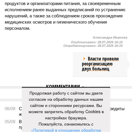
продуктов и организаторами питания, за своевременным
исполнением ранее выданных предписаний по устранению
нарушений, а также за соблюдением сроков прохождения
медицинских осмотров и гигиенического обучения
персоналом.
Александра Иванова
Опубликовано:
28.07.2026 16:10
Отредактировано:
28.07.2026 16:10
Власти провели
реорганизацию
двух больниц
КОММЕНТАРИИ
0
Продолжая работу с сайтом вы даете
ПОСЛЕДНИЕ НОВОСТИ
согласие на обработку данных нашим
сайтом и сторонними ресурсами. Вы
06/08
Суд аннулировал ошибочно оформленные кредиты
можете запретить обработку Cookies в
жителя Чебоксар
настройках браузера.
05/08
В Чебоксарах снесут 46 строений рядом с
Пожалуйста, ознакомьтесь с
проблемной «Кувшинкой»
«Политикой в отношении обработки