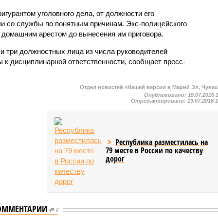
игурантом уголовного дела, от должности его
ли со службы по понятным причинам. Экс-полицейского
д домашним арестом до вынесения им приговора.
и три должностных лица из числа руководителей
ы к дисциплинарной ответственности, сообщает пресс-
Отдел новостей «Нашей версии в Марий Эл, Чува
Опубликовано:
19.07.2016 
Отредактировано:
19.07.2016 
Республика разместилась на
79 месте в России по качеству
дорог
ОММЕНТАРИИ
Александра Ладыкова,
0