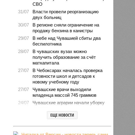
СВО
31/07
Власти провели реорганизацию
двух больниц
30/07
В регионе сняли ограничение на
продажу бензина в канистры
29/07
В небе над Чувашией сбиты два
беспилотника
28/07
В чувашских вузах можно
получить образование за счёт
маткапитала
27/07
В Чебоксарах началась проверка
готовности школ и детсадов к
новому учебному году
27/07
Чувашские врачи выходили
младенца массой 745 граммов
24/07
Чувашские аграрии начали уборку
урожая
ЕЩЕ НОВОСТИ
24/07
Минпромэнерго сообщило об
уменьшении очередей на
заправках
23/07
В Чувашии за 6 месяцев изъято