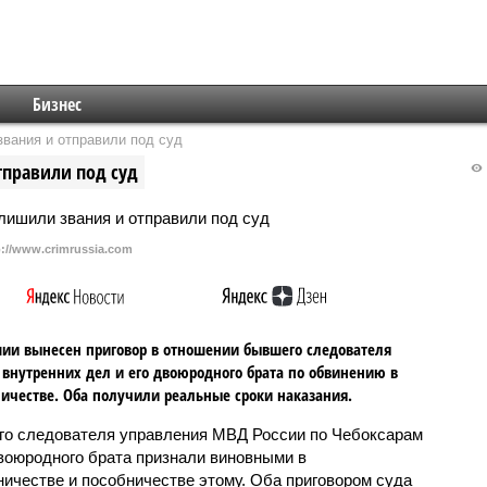
Бизнес
вания и отправили под суд
тправили под суд
p://www.crimrussia.com
ии вынесен приговор в отношении бывшего следователя
 внутренних дел и его двоюродного брата по обвинению в
честве. Оба получили реальные сроки наказания.
о следователя управления МВД России по Чебоксарам
двоюродного брата признали виновными в
ичестве и пособничестве этому. Оба приговором суда