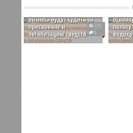
гендиректора компании
В Чува
из сферы гостиничного
через 
бизнеса будут судить за
освобо
присвоение и
полосу
2215
легализацию средств
0
водох
В Чувашии будут судить экс-
Верховны
гендиректора компании,
предприн
специализирующейся на
беседки 
гостиничном бизнесе. Ее
располаг
обвиняют в присвоении денег
зоне Чеб
фирмы и отмывании средств,
водохран
полученных преступным путем.
может пр
ЧГСД Дми