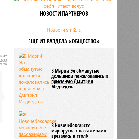
свыше 500 единиц оружия
НОВОСТИ ПАРТНЕРОВ
Новости smi2.ru
ЕЩЕ ИЗ РАЗДЕЛА «ОБЩЕСТВО»
шии»
11:33
12:15
В Марий Эл обманутые
дольщики пожаловались в
приемную Дмитрия
Медведева
В Новочебоксарске
маршрутка с пассажирами
врезалась в столб