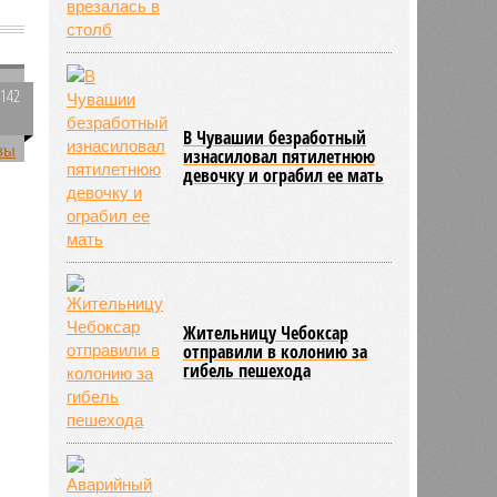
и
т
2142
0
В Чувашии безработный
изнасиловал пятилетнюю
девочку и ограбил ее мать
Жительницу Чебоксар
отправили в колонию за
гибель пешехода