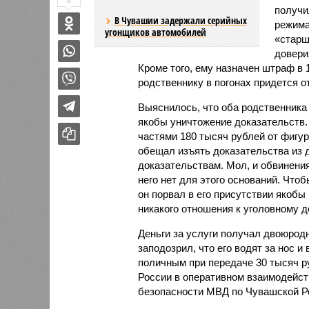
0
получи
В Чувашии задержали серийных
режима
угонщиков автомобилей
«старш
доверия
Кроме того, ему назначен штраф в 
родственнику в погонах придется от
Выяснилось, что оба родственника
якобы уничтожение доказательств. 
частями 180 тысяч рублей от фигур
обещал изъять доказательства из 
доказательствам. Мол, и обвинения
него нет для этого оснований. Что
он порвал в его присутствии якоб
никакого отношения к уголовному д
Деньги за услуги получал двоюродн
заподозрил, что его водят за нос и
поличным при передаче 30 тысяч р
России в оперативном взаимодейст
безопасности МВД по Чувашской Р