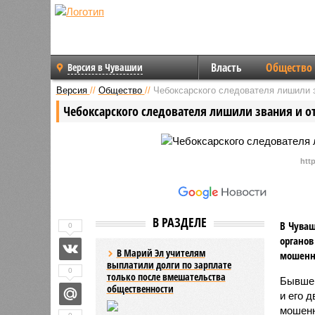
Власть
Общество
Версия в Чувашии
Версия
//
Общество
//
Чебоксарского следователя лишили з
Чебоксарского следователя лишили звания и о
htt
В РАЗДЕЛЕ
В Чуваш
0
органов
В Марий Эл учителям
мошенни
выплатили долги по зарплате
0
только после вмешательства
Бывшег
общественности
и его 
мошенн