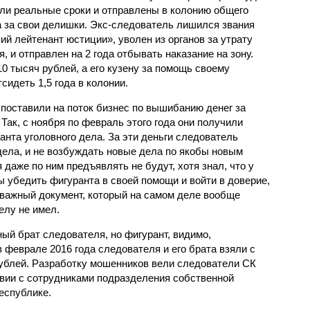
ли реальные сроки и отправлены в колонию общего
 за свои делишки. Экс-следователь лишился звания
ий лейтенант юстиции», уволен из органов за утрату
, и отправлен на 2 года отбывать наказание на зону.
10 тысяч рублей, а его кузену за помощь своему
сидеть 1,5 года в колонии.
 поставили на поток бизнес по вышибанию денег за
Так, с ноября по февраль этого года они получили
анта уголовного дела. За эти деньги следователь
дела, и не возбуждать новые дела по якобы новым
 даже по ним предъявлять не будут, хотя знал, что у
бы убедить фигуранта в своей помощи и войти в доверие,
ы важный документ, который на самом деле вообще
елу не имел.
ый брат следователя, но фигурант, видимо,
 в феврале 2016 года следователя и его брата взяли с
ублей. Разработку мошенников вели следователи СК
вии с сотрудниками подразделения собственной
еспублике.