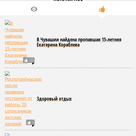
достраивать спуск к заливу
07/08
Два предприятия выплатили долги по зарплате
после вмешательства прокуратуры
06/08
Суд аннулировал ошибочно оформленные кредиты
жителя Чебоксар
05/08
В Чебоксарах снесут 46 строений рядом с
проблемной «Кувшинкой»
04/08
Житель Екатеринбурга по указанию мошенников
ограбил квартиру в Чебоксарах
ЕЩЕ НОВОСТИ
НОВОСТИ ПАРТНЕРОВ
Новости smi2.ru
ЕЩЕ ИЗ РАЗДЕЛА «ОБЩЕСТВО»