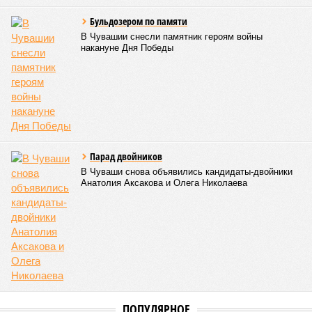
того, участники заседания обратили внимание на
необходимость постоянного контроля за поставщиками
продуктов и организаторами питания, за своевременным
исполнением ранее выданных предписаний по устранению
нарушений, а также за соблюдением сроков прохождения
медицинских осмотров и гигиенического обучения
персоналом.
Александра Иванова
Опубликовано:
28.07.2026 16:10
Отредактировано:
28.07.2026 16:10
Республика
разместилась на 79
месте в России по
качеству дорог
КОММЕНТАРИИ
0
ПОСЛЕДНИЕ НОВОСТИ
07/08
В Чебоксарах в ближайшие годы не будут