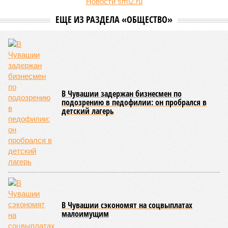
летней оздоровительной кампании 2026 года и промежуточные
итоги её проведения.
Управлением Роспотребнадзора по Республике Татарстан
были обобщены
результаты контрольно-надзорных
мероприятий в детских оздоровительных лагерях. В
нынешнем сезоне функционирует 299 таких учреждений,
причём 14 из них относятся к загородному типу. Сотрудники
ведомства осуществили 105 выездных проверок и
профилактических визитов, что позволило охватить
проверочными действиями значительную долю лагерей. По
итогам проведённых мероприятий различные нарушения
были зафиксированы в 33 учреждениях. В адрес
администраций этих объектов были вынесены
предписания, обязывающие устранить выявленные
недостатки.
Среди наиболее часто встречающихся нарушений
оказались следующие: ненадлежащее содержание
территории и несоблюдение санитарно-гигиенических норм
на ней; нарушения в процессе организации питания детей и
при обеспечении питьевого режима; а также