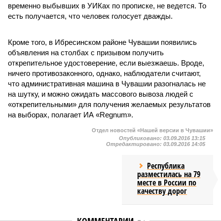
временно выбывших в УИКах по прописке, не ведется. То
есть получается, что человек голосует дважды.
Кроме того, в Ибресинском районе Чувашии появились
объявления на столбах с призывом получить
открепительное удостоверение, если выезжаешь. Вроде,
ничего противозаконного, однако, наблюдатели считают,
что административная машина в Чувашии разогналась не
на шутку, и можно ожидать массового вывоза людей с
«открепительными» для получения желаемых результатов
на выборах, полагает ИА «Regnum».
Отдел новостей «Нашей версии в Чувашии»
Опубликовано:
03.09.2016 13:15
Отредактировано:
03.09.2016 14:05
Республика
разместилась на 79
месте в России по
качеству дорог