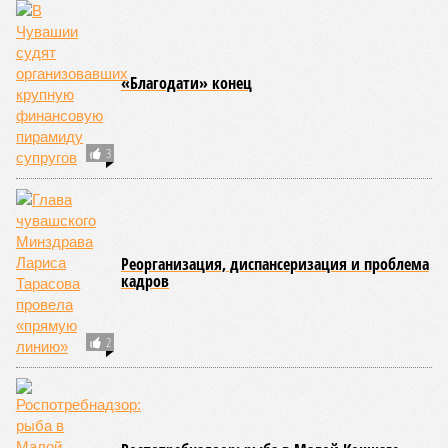
В Чувашии прокуратура потребовала
принудительно признать дом аварийным
В Чувашии при строительстве дорог
систематически нарушается закон
Мировой судья в Марий Эл оштрафовал
«пятидесятников» за нарушение «закона
Яровой»