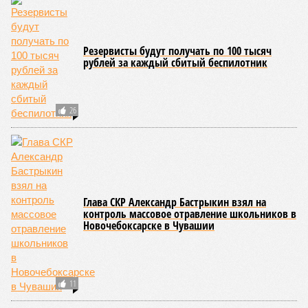
В Чувашии задержан бизнесмен по
подозрению в педофилии: он пробрался в
детский лагерь
В Чувашии сэкономят на соцвыплатах
малоимущим