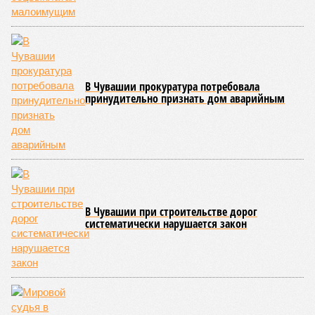
несвоевременное или неполное проведение медицинских
осмотров сотрудников лагерей.
Особый контроль был направлен на персонал,
работающий на пищеблоках. В ходе этих проверок у 20
человек были обнаружены возбудители инфекций –
указанные сотрудники были незамедлительно отстранены
от выполнения своих обязанностей и направлены на
лечение.
Представители ведомства отметили, что оперативное
принятие указанных мер позволило избежать
возникновения массовых инфекционных заболеваний
среди детей, находившихся в оздоровительных
учреждениях.
Помимо этого, специалистами проводился лабораторный
контроль качества воды и готовой продукции: из всех
отобранных проб воды в двух случаях (что составило
1,9%) были зафиксированы отклонения по
микробиологическим показателям; также одно готовое
блюдо не соответствовало установленным нормам по