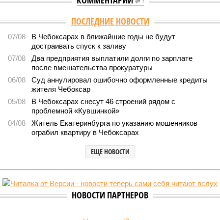
КОММЕНТАРИИ
1
Версия
//
Власть
//
Роспотребнадзор после проверки отстранил от
работы 20 сотрудников детских лагерей
1861
Здоровый отдых
Роспотребнадзор после проверки отстранил от работы 20
сотрудников детских лагерей
Роспотребнадзор после проверки отстранил от работы 20 сотрудников
детских лагерей (фото: pixnio.com)
Руководитель Управления Роспотребнадзора по Чувашской
Республике Татьяна Гермонова принимала участие в заседании
Межведомственной комиссии, занимающейся вопросами
организации детского отдыха и оздоровления в регионе. В
рамках встречи участники рассматривали текущее состояние