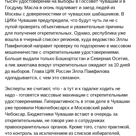
тысяч удостоверений на выборы в Госсовет Чувашии и в
Госдуму. Масла в огонь подливает и заезд людей из
Москвы с доверенностями от чувашских шабашников. В
ЦИКе Чувашии предупредили, что будут чуть ли не с
лупой проверять объективные и уважительные причины
для получения открепительных. Однако, республика уже
вошла в «черный список» регионов, куда ведомство Эллы
Памфиловой направит проверку по подозрению в массовом
мошенничестве с открепительными удостоверениями.
Больше выдали только Бошкортостан и Северная Осетия,
а пик ажиотажа вокруг открепительных ожидают за 10 дней
до выборов. Глава ЦИК России Элла Памфилова
«догадывается, с чем это связано».
Эксперты же считают, что - а тут и к гадалке ходить не
надо - готовятся массовые махинации с открепительными
удостоверениями. Гиперактивность в этом деле в Чувашии
уже проявили Новочебоксарск и Московский район
Чебоксар. Бюджетники Чувашии встают в очередь за
открепительными, не говоря уже о сотрудниках
правоохранительных органов. Кроме того, стало практикой,
что контроль за исключением из списков избирателей,