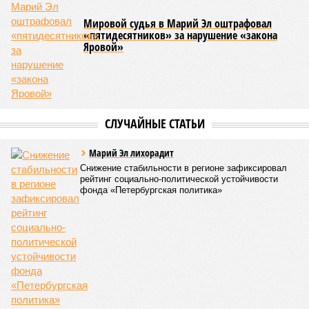
показателю калорийности.
Все лагеря перед началом работы смен прошли
обязательную обработку территорий против клещей,
грызунов и насекомых. Питание в учреждениях
обеспечивают 21 оператор, причём в отношении каждого из
них организован постоянный лабораторный мониторинг.
В ходе заседания был также вынесен на обсуждение ряд
предложений, направленных на обеспечение санитарно-
эпидемиологического благополучия детей в летних лагерях
и на повышение действенности самой системы
оздоровления. В качестве основного приоритета было
выделено обеспечение оздоровительных учреждений
качественными пищевыми продуктами, а детей –
полноценным и сбалансированным питанием. Все лагеря в
обязательном порядке должны располагать санитарно-
эпидемиологическим заключением (СЭЗ), которое
подтверждает соответствие учреждения требованиям
действующего санитарного законодательства. Отсутствие
действующего СЭЗ является основанием для запрета на
функционирование оздоровительной организации. Кроме