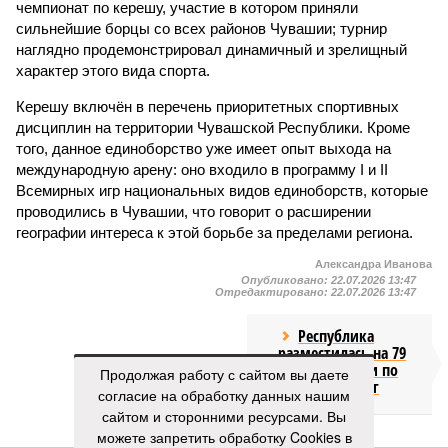
чемпионат по керешу, участие в котором приняли
сильнейшие борцы со всех районов Чувашии; турнир
наглядно продемонстрировал динамичный и зрелищный
характер этого вида спорта.
Керешу включён в перечень приоритетных спортивных
дисциплин на территории Чувашской Республики. Кроме
того, данное единоборство уже имеет опыт выхода на
международную арену: оно входило в программу I и II
Всемирных игр национальных видов единоборств, которые
проводились в Чувашии, что говорит о расширении
географии интереса к этой борьбе за пределами региона.
Александра Иванова
Опубликовано:
22.07.2026 13:47
Отредактировано:
22.07.2026 13:47
Республика
разместилась на 79
месте в России по
Продолжая работу с сайтом вы даете
качеству дорог
согласие на обработку данных нашим
сайтом и сторонними ресурсами. Вы
можете запретить обработку Cookies в