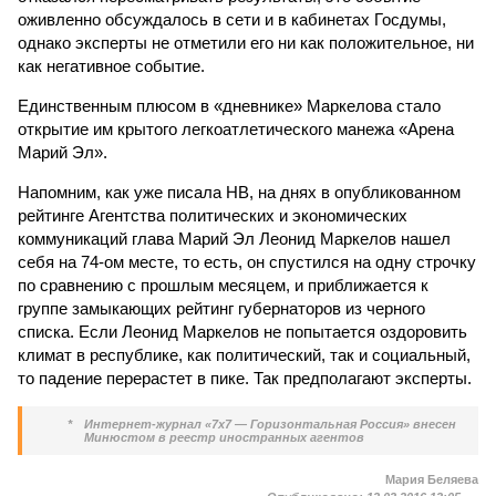
оживленно обсуждалось в сети и в кабинетах Госдумы,
однако эксперты не отметили его ни как положительное, ни
как негативное событие.
Единственным плюсом в «дневнике» Маркелова стало
открытие им крытого легкоатлетического манежа «Арена
Марий Эл».
Напомним, как уже писала НВ, на днях в опубликованном
рейтинге Агентства политических и экономических
коммуникаций глава Марий Эл Леонид Маркелов нашел
себя на 74-ом месте, то есть, он спустился на одну строчку
по сравнению с прошлым месяцем, и приближается к
группе замыкающих рейтинг губернаторов из черного
списка. Если Леонид Маркелов не попытается оздоровить
климат в республике, как политический, так и социальный,
то падение перерастет в пике. Так предполагают эксперты.
*
Интернет-журнал «7х7 — Горизонтальная Россия» внесен
Минюстом в реестр иностранных агентов
Мария Беляева