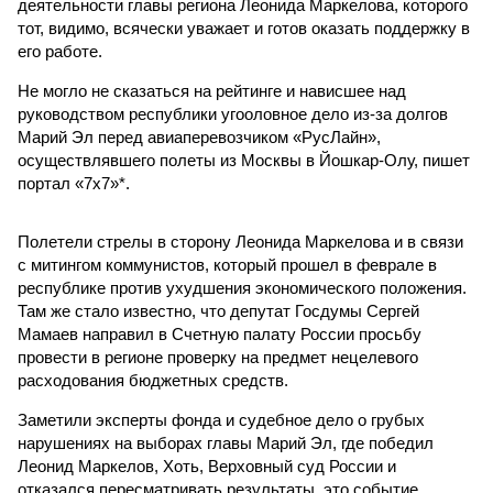
деятельности главы региона Леонида Маркелова, которого
тот, видимо, всячески уважает и готов оказать поддержку в
его работе.
Не могло не сказаться на рейтинге и нависшее над
руководством республики угооловное дело из-за долгов
Марий Эл перед авиаперевозчиком «РусЛайн»,
осуществлявшего полеты из Москвы в Йошкар-Олу, пишет
портал «7х7»*.
Полетели стрелы в сторону Леонида Маркелова и в связи
с митингом коммунистов, который прошел в феврале в
республике против ухудшения экономического положения.
Там же стало известно, что депутат Госдумы Сергей
Мамаев направил в Счетную палату России просьбу
провести в регионе проверку на предмет нецелевого
расходования бюджетных средств.
Заметили эксперты фонда и судебное дело о грубых
нарушениях на выборах главы Марий Эл, где победил
Леонид Маркелов, Хоть, Верховный суд России и
отказался пересматривать результаты, это событие