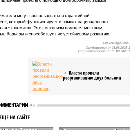
иционные проекты с помощью долгосрочных займов.
матели могут воспользоваться гарантийной
ес», который функционирует в рамках национального
ная экономика». Этот механизм помогает местным
е барьеры и способствует их устойчивому развитию.
Александра Ива
Опубликовано:
05.08.2025 
Отредактировано:
05.08.2025 
Власти провели
реорганизацию двух больниц
ОММЕНТАРИИ
0
иции в агропарк
Чувашия готова
ЕЩЕ НА САЙТЕ
во в Чувашии
поддержать инвесторов
лись до 2 млрд