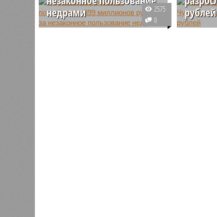
2575
недрами
рублей
0
Росприроднадзор предъявил
Объем ча
ущерб «Альянс-Агро» на 899
создание
миллионов рублей. Выяснилось,
селе Бат
что компания самовольно
миллиард
пользовалась недрами.
комплекс
многоотр
производ
хранилищ