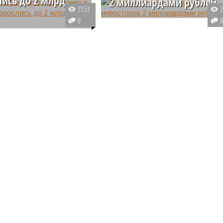
2 миллиардами рублей
3153
Чувашские власти намерены
0
стных инвестиций в
поддержать новые
 агропарка в чувашском
инвестиционные проекты,
ырево превысит 2
которые будут реализовываться
а рублей. При этом сам
в республике. В следующем год
 должен стать
на эти цели заложено около 2
аслевым, а помимо
млрд рублей.
ств появятся
а.