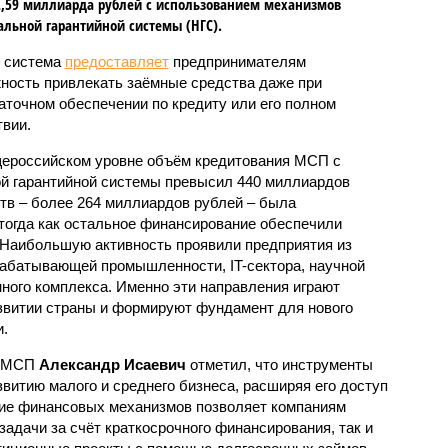
,59 миллиарда рублей с использованием механизмов
льной гарантийной системы (НГС).
 система
предоставляет
предпринимателям
ность привлекать заёмные средства даже при
аточном обеспечении по кредиту или его полном
твии.
ероссийском уровне объём кредитования МСП с
й гарантийной системы превысил 440 миллиардов
ств – более 264 миллиардов рублей – была
огда как остальное финансирование обеспечили
 Наибольшую активность проявили предприятия из
абатывающей промышленности, IT-сектора, научной
ного комплекса. Именно эти направления играют
звитии страны и формируют фундамент для нового
.
и МСП
Александр Исаевич
отметил, что инструменты
витию малого и среднего бизнеса, расширяя его доступ
зие финансовых механизмов позволяет компаниям
адачи за счёт краткосрочного финансирования, так и