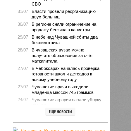
СВО
31/07
Власти провели реорганизацию
двух больниц
30/07
В регионе сняли ограничение на
продажу бензина в канистры
29/07
В небе над Чувашией сбиты два
беспилотника
28/07
В чувашских вузах можно
получить образование за счёт
маткапитала
27/07
В Чебоксарах началась проверка
готовности школ и детсадов к
новому учебному году
27/07
Чувашские врачи выходили
младенца массой 745 граммов
24/07
Чувашские аграрии начали уборку
урожая
ЕЩЕ НОВОСТИ
24/07
Минпромэнерго сообщило об
уменьшении очередей на
заправках
23/07
В Чувашии за 6 месяцев изъято