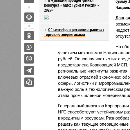
В Чувашии пройдёт финал
сумму 2
конкурса «Мисс Туризм России –
Национа
0
2025»
Данная
возмож
0
С 1 сентября в регионе ограничат
недост
торговлю энергетиками
отсутс
На общ
участием механизмов Национально
рублей. Основная часть этих сред
предоставлена Корпорацией МСП, т
региональные институты развития.
ключевых отраслей экономики: обр
сферы, логистики и агропромышлен
важную роль в технологическом ра
этапа промышленной модернизации
Генеральный директор Корпораци
НГС способствуют устойчивому раз
к кредитным ресурсам. Разнообра
решать как текущие операционные з