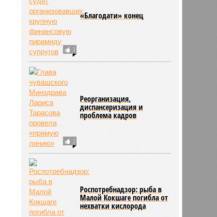
«Благодати» конец
3
Реорганизация,
диспансеризация и
проблема кадров
2
Роспотребнадзор: рыба в
Малой Кокшаге погибла от
нехватки кислорода