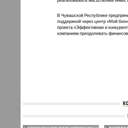
реализовывать масштабные инвест
В Чувашской Республике предприни
поддержкой через центр «Мой бизн
проекта «Эффективная и конкурент
компаниям преодолевать финансовы
К
С чувашской компании
потребовали 899
Инвест
миллионов рублей за
Батыре
незаконное пользование
разрос