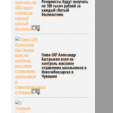
Резервисты будут получать
по 100 тысяч рублей за
каждый сбитый
беспилотник
26
Глава СКР Александр
Бастрыкин взял на
контроль массовое
отравление школьников в
Новочебоксарске в
Чувашии
11