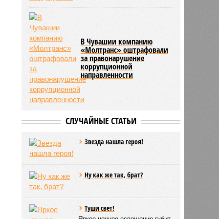
В Чувашии компанию
«Молтранс» оштрафовали
за правонарушение
коррупционной
направленности
СЛУЧАЙНЫЕ СТАТЬИ
Звезда нашла героя!
Ну как же так, брат?
Туши свет!
Яркое ночное освещение губит