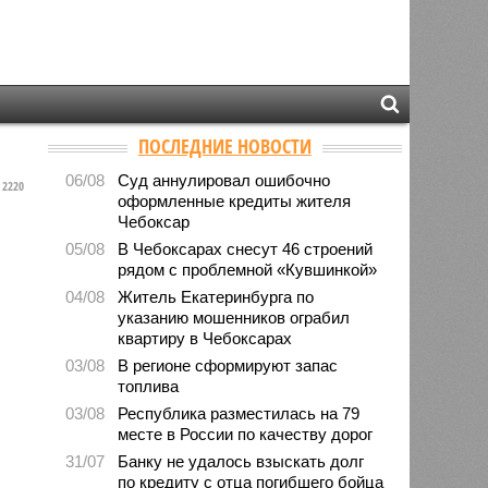
ПОСЛЕДНИЕ НОВОСТИ
06/08
Суд аннулировал ошибочно
2220
оформленные кредиты жителя
Чебоксар
05/08
В Чебоксарах снесут 46 строений
рядом с проблемной «Кувшинкой»
04/08
Житель Екатеринбурга по
указанию мошенников ограбил
квартиру в Чебоксарах
03/08
В регионе сформируют запас
топлива
03/08
Республика разместилась на 79
месте в России по качеству дорог
31/07
Банку не удалось взыскать долг
по кредиту с отца погибшего бойца