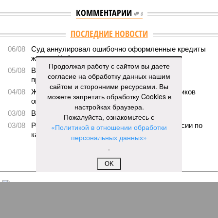
КОММЕНТАРИИ
0
ПОСЛЕДНИЕ НОВОСТИ
06/08
Суд аннулировал ошибочно оформленные кредиты
жителя Чебоксар
Продолжая работу с сайтом вы даете
05/08
В Чебоксарах снесут 46 строений рядом с
согласие на обработку данных нашим
проблемной «Кувшинкой»
сайтом и сторонними ресурсами. Вы
04/08
Житель Екатеринбурга по указанию мошенников
можете запретить обработку Cookies в
ограбил квартиру в Чебоксарах
настройках браузера.
03/08
В регионе сформируют запас топлива
Пожалуйста, ознакомьтесь с
03/08
Республика разместилась на 79 месте в России по
«Политикой в отношении обработки
качеству дорог
персональных данных»
.
ЕЩЕ НОВОСТИ
OK
НОВОСТИ ПАРТНЕРОВ