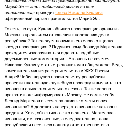
проведения этого заезда проверяющими не достигнута.
Марий Эл — это стабильный регион во всех
отношениях
»,- приводит
слова Николая Куклина
официальный портал правительства Марий Эл.
То есть, по сути, Куклин обвинил проверяющие органы из
Москвы в предвзятом отношении к положению дел в
республике? Так следует понимать его слова о «целях
заезда проверяющих»? Подчиненному Леонида Маркелова
приходится изворачиваться и давать подобные
двусмысленные комментарии... Уж очень не хочется
Николаю Куклину стать стрелочником в общем деле. Ведь,
заместитель министра строительства и ЖКХ России
Андрей Чибис поручил правительству республики
провести тщательную служебную проверку и выявить, кто
виновен в срыве отопительного сезона. Также велено
прекратить дезинформировать Москву. Не сам же себя
Леонид Маркелов высечет за лживые отчеты своих
чиновников? А доложить наверх, что виновные наказаны,
придется. Хотя, объективно - это ведь его - Маркелова -
чиновники, им назначенные, а следовательно, глава
республики и несет всю полноту ответственности за