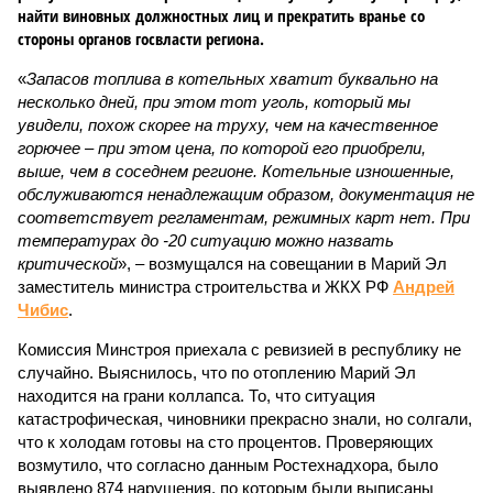
найти виновных должностных лиц и прекратить вранье со
стороны органов госвласти региона.
«
Запасов топлива в котельных хватит буквально на
несколько дней, при этом тот уголь, который мы
увидели, похож скорее на труху, чем на качественное
горючее – при этом цена, по которой его приобрели,
выше, чем в соседнем регионе. Котельные изношенные,
обслуживаются ненадлежащим образом, документация не
соответствует регламентам, режимных карт нет. При
температурах до -20 ситуацию можно назвать
критической
», – возмущался на совещании в Марий Эл
заместитель министра строительства и ЖКХ РФ
Андрей
Чибис
.
Комиссия Минстроя приехала с ревизией в республику не
случайно. Выяснилось, что по отоплению Марий Эл
находится на грани коллапса. То, что ситуация
катастрофическая, чиновники прекрасно знали, но солгали,
что к холодам готовы на сто процентов. Проверяющих
возмутило, что согласно данным Ростехнадхора, было
выявлено 874 нарушения, по которым были выписаны