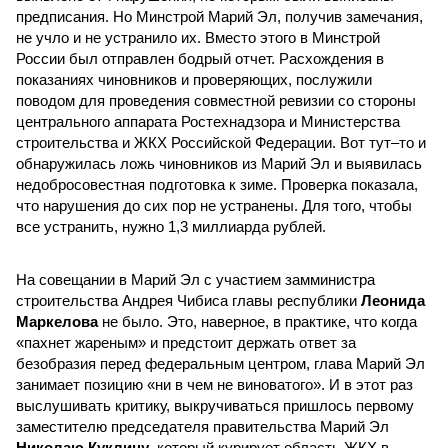
предписания. Но Минстрой Марий Эл, получив замечания,
не учло и не устранило их. Вместо этого в Минстрой
России был отправлен бодрый отчет. Расхождения в
показаниях чиновников и проверяющих, послужили
поводом для проведения совместной ревизии со стороны
центрального аппарата Ростехнадзора и Министерства
строительства и ЖКХ Российской Федерации. Вот тут–то и
обнаружилась ложь чиновников из Марий Эл и выявилась
недобросовестная подготовка к зиме. Проверка показала,
что нарушения до сих пор не устранены. Для того, чтобы
все устранить, нужно 1,3 миллиарда рублей.
На совещании в Марий Эл с участием замминистра
строительства Андрея Чибиса главы республики
Леонида
Маркелова
не было. Это, наверное, в практике, что когда
«пахнет жареным» и предстоит держать ответ за
безобразия перед федеральным центром, глава Марий Эл
занимает позицию «ни в чем не виноватого». И в этот раз
выслушивать критику, выкручиваться пришлось первому
заместителю председателя правительства Марий Эл
Николаю Куклину
, который курирует область ЖКХ в