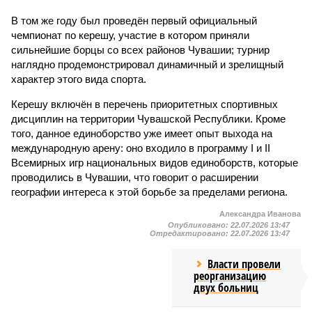
В том же году был проведён первый официальный
чемпионат по керешу, участие в котором приняли
сильнейшие борцы со всех районов Чувашии; турнир
наглядно продемонстрировал динамичный и зрелищный
характер этого вида спорта.
Керешу включён в перечень приоритетных спортивных
дисциплин на территории Чувашской Республики. Кроме
того, данное единоборство уже имеет опыт выхода на
международную арену: оно входило в программу I и II
Всемирных игр национальных видов единоборств, которые
проводились в Чувашии, что говорит о расширении
географии интереса к этой борьбе за пределами региона.
Александра Иванова
Опубликовано:
22.07.2026 13:47
Отредактировано:
22.07.2026 13:47
Власти провели
реорганизацию
двух больниц