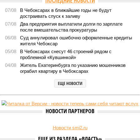
работы 20 сотрудников детских лагерей
1685
Здоровый отдых
Роспотребнадзор после проверки отстранил от работы 20
сотрудников детских лагерей
Роспотребнадзор после проверки отстранил от работы 20 сотрудников
детских лагерей (фото: pixnio.com)
Руководитель Управления Роспотребнадзора по Чувашской
Республике Татьяна Гермонова принимала участие в заседании
Межведомственной комиссии, занимающейся вопросами
организации детского отдыха и оздоровления в регионе. В
рамках встречи участники рассматривали текущее состояние
летней оздоровительной кампании 2026 года и промежуточные
итоги её проведения.