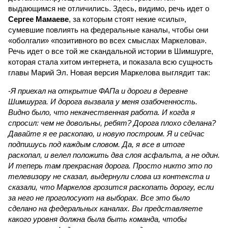
выдающимся не отличились. Здесь, видимо, речь идет о
Сергее Мамаеве
, за которым стоят некие «силы»,
сумевшие повлиять на федеральные каналы, чтобы они
«оболгали» «позитивного во всех смыслах Маркелова».
Речь идет о все той же скандальной истории в Шимшурге,
которая стала хитом интернета, и показала всю сущность
главы Марий Эл. Новая версия Маркелова выглядит так:
-
Я приехал на открытие ФАПа и дороги в деревне
Шимшурга. И дорога вызвала у меня озабоченность.
Видно было, что некачественная работа. И когда я
спросил: чем не довольны, ребят? Дорога плохо сделана?
Давайте я ее раскопаю, и новую построим. Я и сейчас
подпишусь под каждым словом. Да, я все в итоге
раскопал, и велел положить два слоя асфальта, а не один.
И теперь там прекрасная дорога. Просто никто это по
телевизору не сказал, выдернули слова из контекста и
сказали, что Маркелов грозится раскопать дорогу, если
за него не проголосуют на выборах. Все это было
сделано на федеральных каналах. Вы представляете
какого уровня должна была быть команда, чтобы