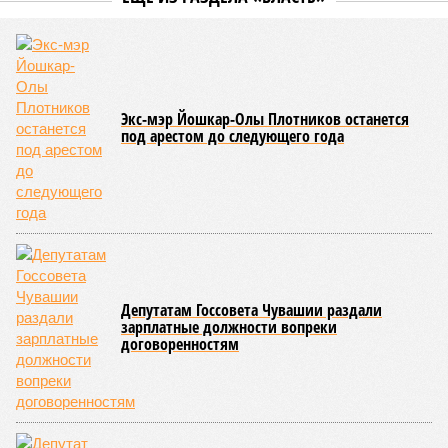
Управлением Роспотребнадзора по Республике Татарстан
были обобщены
результаты контрольно-надзорных
мероприятий в детских оздоровительных лагерях. В
нынешнем сезоне функционирует 299 таких учреждений,
причём 14 из них относятся к загородному типу. Сотрудники
ведомства осуществили 105 выездных проверок и
профилактических визитов, что позволило охватить
проверочными действиями значительную долю лагерей. По
итогам проведённых мероприятий различные нарушения
были зафиксированы в 33 учреждениях. В адрес
администраций этих объектов были вынесены
предписания, обязывающие устранить выявленные
недостатки.
Среди наиболее часто встречающихся нарушений
оказались следующие: ненадлежащее содержание
территории и несоблюдение санитарно-гигиенических норм
на ней; нарушения в процессе организации питания детей и
при обеспечении питьевого режима; а также
несвоевременное или неполное проведение медицинских
осмотров сотрудников лагерей.