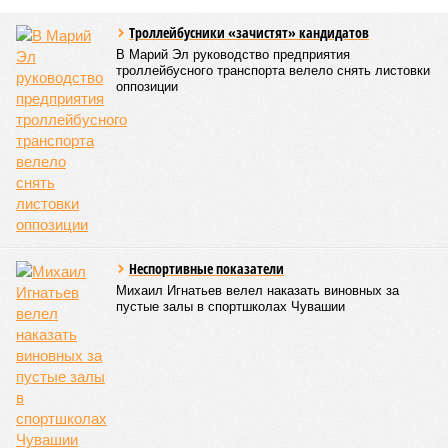
Все лагеря перед началом работы смен прошли
обязательную обработку территорий против клещей,
грызунов и насекомых. Питание в учреждениях
обеспечивают 21 оператор, причём в отношении каждого из
них организован постоянный лабораторный мониторинг.
В ходе заседания был также вынесен на обсуждение ряд
предложений, направленных на обеспечение санитарно-
эпидемиологического благополучия детей в летних лагерях
и на повышение действенности самой системы
оздоровления. В качестве основного приоритета было
выделено обеспечение оздоровительных учреждений
качественными пищевыми продуктами, а детей –
полноценным и сбалансированным питанием. Все лагеря в
обязательном порядке должны располагать санитарно-
эпидемиологическим заключением (СЭЗ), которое
подтверждает соответствие учреждения требованиям
действующего санитарного законодательства. Отсутствие
действующего СЭЗ является основанием для запрета на
функционирование оздоровительной организации. Кроме
того, участники заседания обратили внимание на
необходимость постоянного контроля за поставщиками