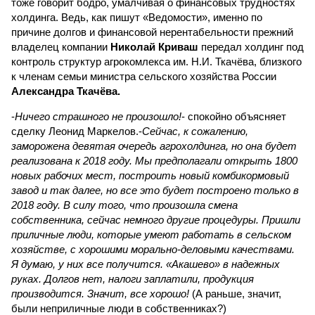
тоже говорит бодро, умалчивая о финансовых трудностях
холдинга. Ведь, как пишут «Ведомости», именно по
причине долгов и финансовой нерентабельности прежний
владелец компании
Николай Криваш
передал холдинг под
контроль структур агрокомлекса им. Н.И. Ткачёва, близкого
к членам семьи министра сельского хозяйства России
Александра Ткачёва.
-
Ничего страшного не произошло!
- спокойно объясняет
сделку Леонид Маркелов.-
Сейчас, к сожалению,
заморожена девятая очередь агрохолдинга, но она будет
реализована к 2018 году. Мы предполагали открыть 1800
новых рабочих мест, построить новый комбикормовый
завод и так далее, но все это будет построено только в
2018 году. В силу того, что произошла смена
собственника, сейчас немного другие процедуры. Пришли
приличные люди, которые умеют работать в сельском
хозяйстве, с хорошими морально-деловыми качествами.
Я думаю, у них все получится. «Акашево» в надежных
руках. Долгов нет, налоги заплатили, продукция
производится. Значит, все хорошо!
(А раньше, значит,
были неприличные люди в собственниках?)