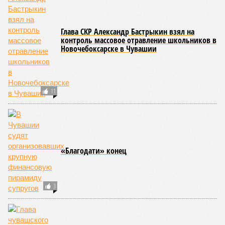
класса по керешу, а также мастера спорта Чувашии.
Параллельно с этим разработана полная разрядная сетка
по керешу, охватывающая все ступени от третьего
юношеского разряда до уровня кандидата в мастера
спорта. Такая структура призвана обеспечить системность
в подготовке юных атлетов и создать чёткие ориентиры
для последовательного повышения их квалификации.
Керешу представляет собой традиционное единоборство,
уходящее корнями в культуру чувашского народа. Схватка
проходит следующим образом: соперники располагаются
лицом друг к другу, при этом через пояс каждого из них
перекинуто специальное матерчатое полотенце;
удерживаясь за этот элемент экипировки, борцы вступают
в противоборство, основная задача которого заключается в
том, чтобы опрокинуть противника.
Современная версия чувашской национальной борьбы
была создана в 1990-х годах. С того периода дисциплина
переживает этап активного возрождения, сохраняя при