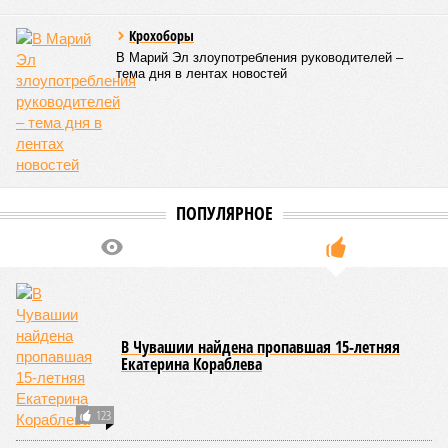
продуктов и организаторами питания, за своевременным
исполнением ранее выданных предписаний по устранению
нарушений, а также за соблюдением сроков прохождения
медицинских осмотров и гигиенического обучения
персоналом.
Александра Иванова
Опубликовано:
28.07.2026 16:10
Отредактировано:
28.07.2026 16:10
Республика
разместилась на 79
месте в России по
качеству дорог
КОММЕНТАРИИ
0
Версия
//
Общество
//
В регионе учреждены удостоверения мастеров
спорта по борьбе керешу
2130
Заткнуть за пояс