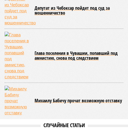
Особый контроль был направлен на персонал,
работающий на пищеблоках. В ходе этих проверок у 20
человек были обнаружены возбудители инфекций –
указанные сотрудники были незамедлительно отстранены
от выполнения своих обязанностей и направлены на
лечение.
Представители ведомства отметили, что оперативное
принятие указанных мер позволило избежать
возникновения массовых инфекционных заболеваний
среди детей, находившихся в оздоровительных
учреждениях.
Помимо этого, специалистами проводился лабораторный
контроль качества воды и готовой продукции: из всех
отобранных проб воды в двух случаях (что составило
1,9%) были зафиксированы отклонения по
микробиологическим показателям; также одно готовое
блюдо не соответствовало установленным нормам по
показателю калорийности.