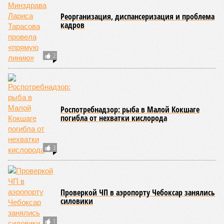
этом неразрывную связь с многовековыми народными
традициями.
В настоящее время керешу демонстрирует рост
популярности. В 2024 году в столице республики, городе
Чебоксары, на базе спортивной школы № 11 состоялось
торжественное открытие Республиканского центра
единоборств «Керешу». площадка имеет все необходимые
условия для полноценной подготовки спортсменов
высокого класса.
В том же году был проведён первый официальный
чемпионат по керешу, участие в котором приняли
сильнейшие борцы со всех районов Чувашии; турнир
наглядно продемонстрировал динамичный и зрелищный
характер этого вида спорта.
Керешу включён в перечень приоритетных спортивных
дисциплин на территории Чувашской Республики. Кроме
того, данное единоборство уже имеет опыт выхода на
международную арену: оно входило в программу I и II
Всемирных игр национальных видов единоборств, которые