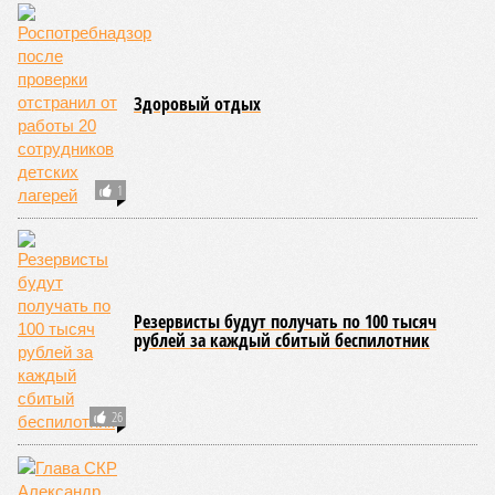
В регионе учреждены удостоверения мастеров спорта по
борьбе керешу
В регионе учреждены удостоверения мастеров спорта по борьбе керешу
(фото: wikimedia commons/Ilsurikat)
В Чувашской Республике последовательно реализуются меры,
направленные на повышение статуса и институциональное
развитие национальной борьбы на поясах керешу.
Региональные власти не ограничились
признанием
данной
дисциплины в качестве приоритетной, но также утвердили
официальную систему спортивных званий и
ведомственных знаков отличия, закрепив
соответствующие положения и образцы наградных
атрибутов на уровне правительства субъекта. Согласно
обнародованным материалам, введены удостоверения и
нагрудные знаки мастера спорта Чувашии международного