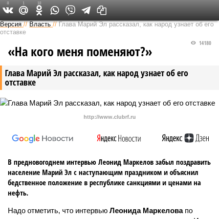
8
1
18
Версия в Чувашии
Версия
//
Власть
//
Глава Марий Эл рассказал, как народ узнает об его
отставке
14180
«На кого меня поменяют?»
Глава Марий Эл рассказал, как народ узнает об его
отставке
http://www.clubrf.ru
В предновогоднем интервью Леонид Маркелов забыл поздравить
население Марий Эл с наступающим праздником и объяснил
бедственное положение в республике санкциями и ценами на
нефть.
Надо отметить, что интервью
Леонида Маркелова
по