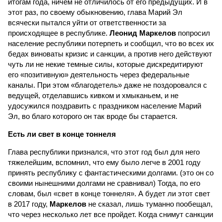
итогам года, ничем не отличилось от его предыдущих. И в
этот раз, по своему обыкновению, глава Марий Эл
всячески пытался уйти от ответственности за
происходящее в республике.
Леонид Маркелов
попросил
население республики потерпеть и сообщил, что во всех их
бедах виноваты кризис и санкции, а против него действуют
чуть ли не некие темные силы, которые дискредитируют
его «позитивную» деятельность через федеральные
каналы. При этом «благодетель» даже не поздоровался с
ведущей, отделавшись кивком и хмыканьем, и не
удосужился поздравить с праздником население Марий
Эл, во благо которого он так вроде бы старается.
Есть ли свет в конце тоннеля
Глава республики признался, что этот год был для него
тяжелейшим, вспомнил, что ему было легче в 2001 году
принять республику с фантастическими долгами. (это он со
своими нынешними долгами не сравнивал) Тогда, по его
словам, был «свет в конце тоннеля». А будет ли этот свет
в 2017 году,
Маркелов
не сказал, лишь туманно пообещал,
что через несколько лет все пройдет. Когда снимут санкции