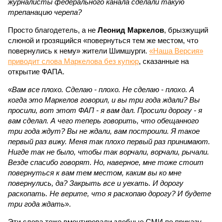
журналисты федерального канала сделали такую
трепанацию черепа?
Просто благодетель, а не
Леонид Маркелов
, брызжущий
слюной и грозящийся «повернуться тем же местом, что
повернулись к нему» жители Шимшурги.
«Наша Версия»
приводит слова Маркелова без купюр
, сказанные на
открытие ФАПА.
«
Вам все плохо. Сделаю - плохо. Не сделаю - плохо. А
когда это Маркелов говорил, и вы три года ждали? Вы
просили, вот этот ФАП - я вам дал. Просили дорогу - я
вам сделал. А чего теперь говорить, что обещанного
три года ждут? Вы не ждали, вам построили. Я такое
первый раз вижу. Меня так плохо первый раз принимают.
Нигде так не было, чтобы так ворчали, ворчали, рычали.
Везде спасибо говорят. Но, наверное, мне тоже стоит
повернуться к вам тем местом, каким вы ко мне
повернулись, да? Закрыть все и уехать. И дорогу
раскопать. Не верите, что я раскопаю дорогу? И будете
три года ждать
».
Эти слова тоже вмонтировали злобные СМИ по приказу