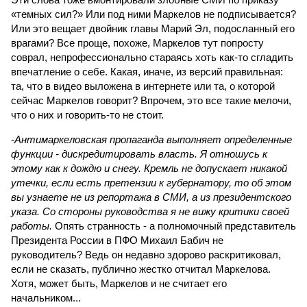
«темных сил?» Или под ними Маркелов не подписывается?
Или это вещает двойник главы Марий Эл, подосланный его
врагами? Все проще, похоже, Маркелов тут попросту
соврал, непрофессионально стараясь хоть как-то сгладить
впечатление о себе. Какая, иначе, из версий правильная:
та, что в видео выложена в интернете или та, о которой
сейчас Маркелов говорит? Впрочем, это все такие мелочи,
что о них и говорить-то не стоит.
-
Антимаркеловская пропаганда выполняет определенные
функции - дискредитировать власть. Я отношусь к
этому как к дождю и снегу. Кремль не допускает никакой
утечки, если есть претензии к губернатору, то об этом
вы узнаете не из репортажа в СМИ, а из президентского
указа. Со стороны руководства я не вижу критики своей
работы.
Опять странность - а полномочный представитель
Президента России в ПФО Михаил Бабич не
руководитель? Ведь он недавно здорово раскритиковал,
если не сказать, публично жестко отчитал Маркелова.
Хотя, может быть, Маркелов и не считает его
начальником...