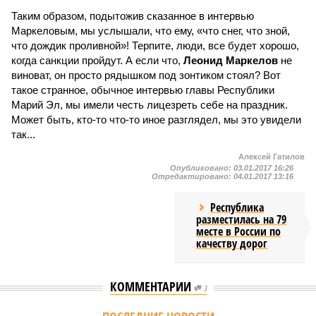
Таким образом, подытожив сказанное в интервью
Маркеловым, мы услышали, что ему, «что снег, что зной,
что дождик проливной»! Терпите, люди, все будет хорошо,
когда санкции пройдут. А если что,
Леонид Маркелов
не
виноват, он просто рядышком под зонтиком стоял? Вот
такое странное, обычное интервью главы Республики
Марий Эл, мы имели честь лицезреть себе на праздник.
Может быть, кто-то что-то иное разглядел, мы это увидели
так...
Алексей Гатилов
Опубликовано:
03.01.2017 16:26
Отредактировано:
04.01.2017 13:16
Республика
разместилась на 79
месте в России по
качеству дорог
КОММЕНТАРИИ
3
Версия
//
Власть
//
Роспотребнадзор после проверки отстранил от