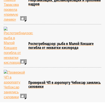
Реорганизация, диспансеризация и проблема
кадров
2
Роспотребнадзор: рыба в Малой Кокшаге
погибла от нехватки кислорода
3
Проверкой ЧП в аэропорту Чебоксар занялись
силовики
1