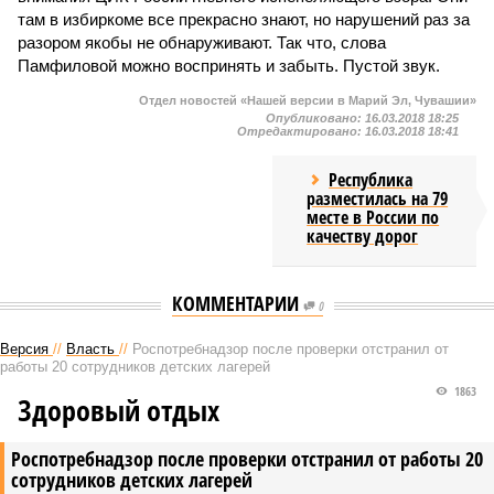
там в избиркоме все прекрасно знают, но нарушений раз за
разором якобы не обнаруживают. Так что, слова
Памфиловой можно воспринять и забыть. Пустой звук.
Отдел новостей «Нашей версии в Марий Эл, Чувашии»
Опубликовано:
16.03.2018 18:25
Отредактировано:
16.03.2018 18:41
Республика
разместилась на 79
месте в России по
качеству дорог
КОММЕНТАРИИ
0
Версия
//
Власть
//
Роспотребнадзор после проверки отстранил от
работы 20 сотрудников детских лагерей
1863
Здоровый отдых
Роспотребнадзор после проверки отстранил от работы 20
сотрудников детских лагерей