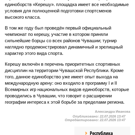
единоборств «Керешу». площадка имеет все необходимые
условия для полноценной подготовки спортсменов
высокого класса.
В том же году был проведён первый официальный
чемпионат по керешу, участие в котором приняли
сильнейшие борцы со всех районов Чувашии; турнир
наглядно продемонстрировал динамичный и зрелищный
характер этого вида спорта.
Керешу включён в перечень приоритетных спортивных
дисциплин на территории Чувашской Республики. Кроме
того, данное единоборство уже имеет опыт выхода на
международную арену: оно входило в программу I и II
Всемирных игр национальных видов единоборств, которые
проводились в Чувашии, что говорит о расширении
географии интереса к этой борьбе за пределами региона.
Александра Иванова
Опубликовано:
22.07.2026 13:47
Отредактировано:
22.07.2026 13:47
Республика