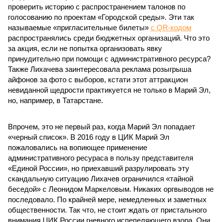
проверить историю с распространением талонов по
голосованию по проектам «Городской среды». Эти так
называемые «пригласительные билеты»
с QR-кодом
распространялись среди бюджетных организаций. Что это
за акция, если не попытка организовать явку
принудительно при помощи с административного ресурса?
Также Лихачева заинтересовала реклама розыгрыша
айфонов за фото с выборов, кстати этот аттракцион
невиданной щедрости практикуется не только в Марий Эл,
но, например, в Татарстане.
Впрочем, это не первый раз, когда Марий Эл попадает
«черный список». В 2016 году в ЦИК Марий Эл
пожаловались на вопиющее применение
административного ресураса в пользу представителя
«Единой России», но приехавший разрулировать эту
скандальную ситуацию Лихачев ограничился «тайной
беседой» с Леонидом Маркеловым. Никаких оргвыводов не
последовало. По крайней мере, немедленных и заметных
общественности. Так что, не стоит ждать от пристального
внимания ЦИК России гневного испепеляющего взора. Они