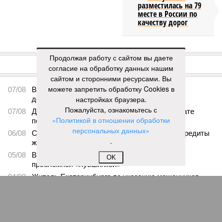
разместилась на 79
месте в России по
качеству дорог
КОММЕНТАРИИ
0
Продолжая работу с сайтом вы даете
согласие на обработку данных нашим
ПОСЛЕДНИЕ НОВОСТИ
сайтом и сторонними ресурсами. Вы
можете запретить обработку Cookies в
07/08
В Чебоксарах в ближайшие годы не будут
настройках браузера.
достраивать спуск к заливу
Пожалуйста, ознакомьтесь с
07/08
Два предприятия выплатили долги по зарплате
«Политикой в отношении обработки
после вмешательства прокуратуры
персональных данных»
06/08
Суд аннулировал ошибочно оформленные кредиты
.
жителя Чебоксар
05/08
В Чебоксарах снесут 46 строений рядом с
OK
проблемной «Кувшинкой»
04/08
Житель Екатеринбурга по указанию мошенников
ограбил квартиру в Чебоксарах
ЕЩЕ НОВОСТИ