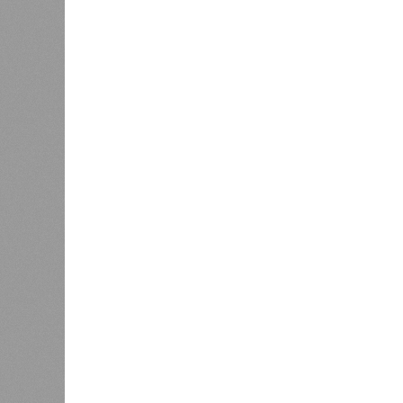
лечение.
Представители ведомства отметили
избежать возникновения массовых
находившихся в оздоровительных 
Помимо этого, специалистами пров
готовой продукции: из всех отобра
были зафиксированы отклонения по
блюдо не соответствовало установ
Все лагеря перед началом работы 
против клещей, грызунов и насеко
причём в отношении каждого из них
В ходе заседания был также вынес
обеспечение санитарно-эпидемиолог
повышение действенности самой си
было выделено обеспечение оздо
продуктами, а детей – полноценны
обязательном порядке должны рас
(СЭЗ), которое подтверждает соот