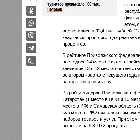
0
туристов превысило 100 тыс.
соотно
человек
респуб
фиксир
этом, 
оценивались в 33,4 тыс. рублей. Э
кварталом прошлого года реальные
процентов.
В рейтинге Приволжского федераль
последнее 14 место. Также в трой
занявшие 13 и 12 места соответст
во втором квартале текущего года 
набора товаров и услуг.
В тройку лидеров Приволжского фе
Татарстан (1 место в ПФО и 10 мес
место в РФ) и Самарская область (
субъектов ПФО позволяют им ежеме
наборов товаров и услуг. При этом,
выросли на 6,8-10,2 процента.