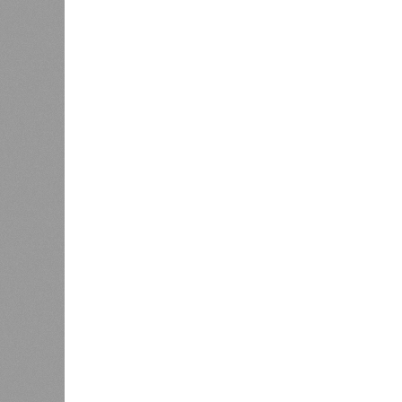
Заткнуть за пояс
В регионе учреждены удостоверения мастеров 
В регионе учреждены удостоверения
В РАЗДЕЛЕ
В Чуваш
0
направл
После вмешательства
национа
прокуратуры ветерану труда
0
пересчитали выплаты за 5 лет
Регион
дисцип
официа
0
знаков
образц
субъек