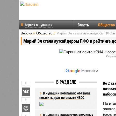
Власть
Общество
Версия в Чувашии
Версия
//
Общество
//
Марий Эл стала аутсайдером ПФО в 
Марий Эл стала аутсайдером ПФО в рейтинге д
Скрин
В РАЗДЕЛЕ
Во 2 кв
0
позволя
В Чувашии компанию обязали
наборов
погасить долг по оплате НВОС
0
По ито
заняла
населе
В Чувашии количество круизных