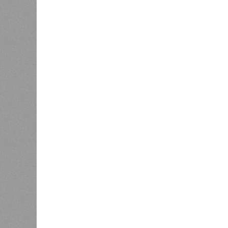
санитарного законодательства. От
запрета на функционирование оздор
заседания обратили внимание на н
продуктов и организаторами питан
предписаний по устранению наруше
медицинских осмотров и гигиениче
К
Версия
//
Общество
//
В регионе учреждены удостоверения 