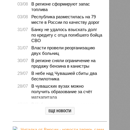
03/08
В регионе сформируют запас
топлива
03/08
Республика разместилась на 79
месте в России по качеству дорог
31/07
Банку не удалось взыскать долг
по кредиту с отца погибшего бойца
СВО
31/07
Власти провели реорганизацию
двух больниц
30/07
В регионе сняли ограничение на
продажу бензина в канистры
29/07
В небе над Чувашией сбиты два
беспилотника
28/07
В чувашских вузах можно
получить образование за счёт
маткапитала
27/07
В Чебоксарах началась проверка
готовности школ и детсадов к
ЕЩЕ НОВОСТИ
новому учебному году
27/07
Чувашские врачи выходили
младенца массой 745 граммов