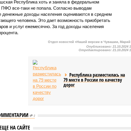
ашская Республика хоть и заняла в федеральном
ы ПФО все-таки не попала. Согласно выводам
ые денежные доходы населения оцениваются в среднем
отающего человека. Это дает возможность приобретать
аров и услуг ежемесячно. За год доходы населения
процента.
Отдел новостей «Нашей версии в Чувашии, Марий
Опубликовано:
21.10.2024 
Отредактировано:
21.10.2024 
Республика разместилась на
79 месте в России по качеству
дорог
ОММЕНТАРИИ
0
гам 2022 года
Чувашия стала
ЕЩЕ НА САЙТЕ