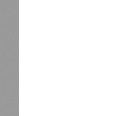
встречи
оздоров
Минпромэнерго сообщило об
проведе
1
уменьшении очередей на
заправках
Управл
были 
меропр
сезоне функционирует 299 таких уч
типу. Сотрудники ведомства осуще
визитов, что позволило охватить 
По итогам проведённых мероприят
учреждениях. В адрес администрац
обязывающие устранить выявленны
Среди наиболее часто встречающи
содержание территории и несоблюд
в процессе организации питания де
несвоевременное или неполное про
Особый контроль был направлен на
проверок у 20 человек были обнар
были незамедлительно отстранены 