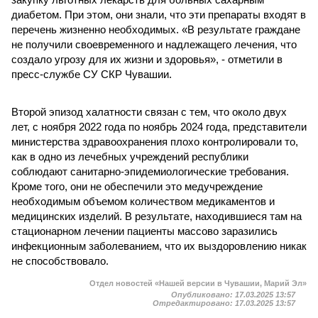
диабетом. При этом, они знали, что эти препараты входят в
перечень жизненно необходимых. «В результате граждане
не получили своевременного и надлежащего лечения, что
создало угрозу для их жизни и здоровья», - отметили в
пресс-службе СУ СКР Чувашии.
Второй эпизод халатности связан с тем, что около двух
лет, с ноября 2022 года по ноябрь 2024 года, представители
министерства здравоохранения плохо контролировали то,
как в одно из лечебных учреждений республики
соблюдают санитарно-эпидемиологические требования.
Кроме того, они не обеспечили это медучреждение
необходимым объемом количеством медикаментов и
медицинских изделий. В результате, находившиеся там на
стационарном лечении пациенты массово заразились
инфекционным заболеванием, что их выздоровлению никак
не способствовало.
Отдел новостей «Нашей версии в Чувашии, Марий Эл»
Опубликовано:
17.03.2025 13:57
Отредактировано:
17.03.2025 13:57