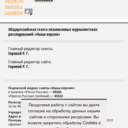
1
Общероссийская газета независимых журналистских
расследований «Наша версия»
Главный редактор газеты:
Горевой Р. Г.
Главный редактор сайта:
Горевой Р. Г.
Подписной индекс газеты «Наша версия»:
в каталоге «Почта России» —
99266
«Пресса России» (зелёный) —
41522
Регистрационный номер Роскомнадзора
Продолжая работу с сайтом вы даете
Эл № ФС77-53847 от 26.04.2013.
согласие на обработку данных нашим
Учредитель ООО «Версия»
сайтом и сторонними ресурсами. Вы
Адрес редакции:
123100, Россия, Москва, улица 1905 года, 7с1
Почтовый адрес редакции:
123022, Россия, Москва, а/я 29. для ООО
можете запретить обработку Cookies в
«Диалан»