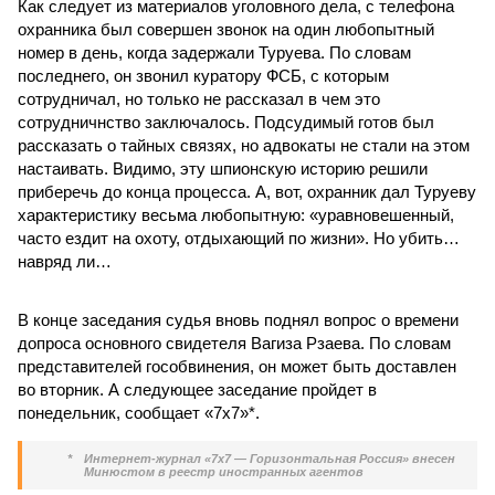
Как следует из материалов уголовного дела, с телефона
охранника был совершен звонок на один любопытный
номер в день, когда задержали Туруева. По словам
последнего, он звонил куратору ФСБ, с которым
сотрудничал, но только не рассказал в чем это
сотрудничнство заключалось. Подсудимый готов был
рассказать о тайных связях, но адвокаты не стали на этом
настаивать. Видимо, эту шпионскую историю решили
приберечь до конца процесса. А, вот, охранник дал Туруеву
характеристику весьма любопытную: «уравновешенный,
часто ездит на охоту, отдыхающий по жизни». Но убить…
навряд ли…
В конце заседания судья вновь поднял вопрос о времени
допроса основного свидетеля Вагиза Рзаева. По словам
представителей гособвинения, он может быть доставлен
во вторник. А следующее заседание пройдет в
понедельник, сообщает «7х7»*.
*
Интернет-журнал «7х7 — Горизонтальная Россия» внесен
Минюстом в реестр иностранных агентов