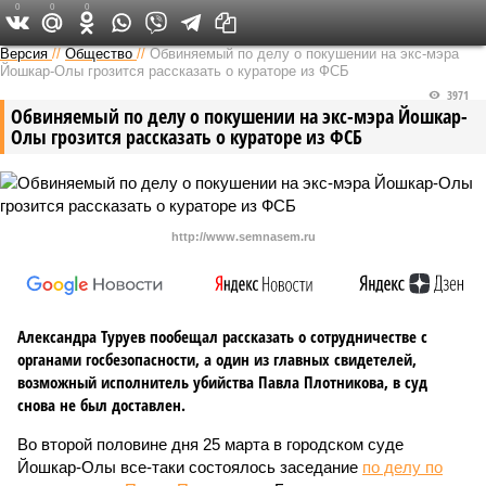
0
0
0
Версия в Чувашии
Версия
//
Общество
//
Обвиняемый по делу о покушении на экс-мэра
Йошкар-Олы грозится рассказать о кураторе из ФСБ
3971
Обвиняемый по делу о покушении на экс-мэра Йошкар-
Олы грозится рассказать о кураторе из ФСБ
http://www.semnasem.ru
Александра Туруев пообещал рассказать о сотрудничестве с
органами госбезопасности, а один из главных свидетелей,
возможный исполнитель убийства Павла Плотникова, в суд
снова не был доставлен.
Во второй половине дня 25 марта в городском суде
Йошкар-Олы все-таки состоялось заседание
по делу по