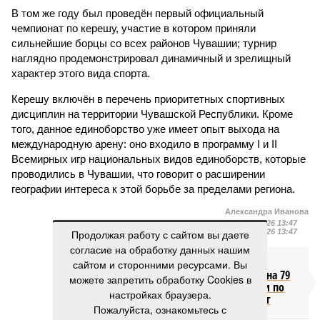
В том же году был проведён первый официальный
чемпионат по керешу, участие в котором приняли
сильнейшие борцы со всех районов Чувашии; турнир
наглядно продемонстрировал динамичный и зрелищный
характер этого вида спорта.
Керешу включён в перечень приоритетных спортивных
дисциплин на территории Чувашской Республики. Кроме
того, данное единоборство уже имеет опыт выхода на
международную арену: оно входило в программу I и II
Всемирных игр национальных видов единоборств, которые
проводились в Чувашии, что говорит о расширении
географии интереса к этой борьбе за пределами региона.
Александра Иванова
Опубликовано:
22.07.2026 13:47
Продолжая работу с сайтом вы даете
Отредактировано:
22.07.2026 13:47
согласие на обработку данных нашим
Республика
сайтом и сторонними ресурсами. Вы
разместилась на 79
можете запретить обработку Cookies в
месте в России по
настройках браузера.
качеству дорог
Пожалуйста, ознакомьтесь с