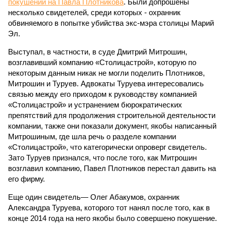
покушении на Павла Плотникова
. Были допрошены
несколько свидетелей, среди которых - охранник
обвиняемого в попытке убийства экс-мэра столицы Марий
Эл.
Выступал, в частности, в суде Дмитрий Митрошин,
возглавивший компанию «Столицастрой», которую по
некоторым данным никак не могли поделить Плотников,
Митрошин и Туруев. Адвокаты Туруева интересовались
связью между его приходом к руководству компанией
«Столицастрой» и устранением бюрократических
препятствий для продолжения строительной деятельности
компании, также они показали документ, якобы написанный
Митрошиным, где шла речь о разделе компании
«Столицастрой», что категорически опроверг свидетель.
Зато Туруев признался, что после того, как Митрошин
возглавил компанию, Павел Плотников перестал давить на
его фирму.
Еще один свидетель— Олег Абакумов, охранник
Александра Туруева, которого тот нанял после того, как в
конце 2014 года на него якобы было совершено покушение.