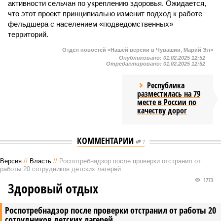
активности сельчан по укреплению здоровья. Ожидается,
что этот проект принципиально изменит подход к работе
фельдшера с населением «подведомственных»
территорий.
Отдел новостей «Нашей версии в Чувашии, Марий Эл»
Опубликовано:
01.02.2025 12:52
Отредактировано:
01.02.2025 12:52
Республика
разместилась на 79
месте в России по
качеству дорог
КОММЕНТАРИИ
1
Версия
//
Власть
//
Роспотребнадзор после проверки отстранил от
работы 20 сотрудников детских лагерей
1773
Здоровый отдых
Роспотребнадзор после проверки отстранил от работы 20
сотрудников детских лагерей