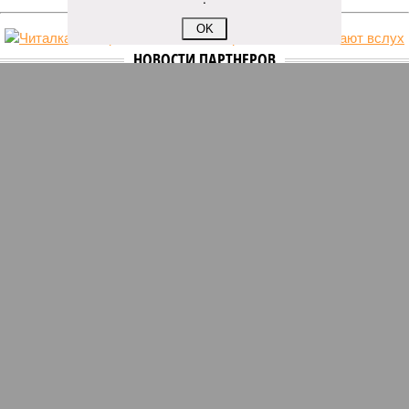
OK
НОВОСТИ ПАРТНЕРОВ
Новости smi2.ru
ЕЩЕ ИЗ РАЗДЕЛА «ВЛАСТЬ»
В 2024 году объем господдержки АПК
Чувашии составил почти 8 млрд рублей
В Чувашии на 8,1 процента проиндексируют