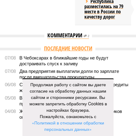
Республика
разместилась на 79
месте в России по
качеству дорог
КОММЕНТАРИИ
0
ПОСЛЕДНИЕ НОВОСТИ
07/08
В Чебоксарах в ближайшие годы не будут
достраивать спуск к заливу
07/08
Два предприятия выплатили долги по зарплате
после вмешательства прокуратуры
Продолжая работу с сайтом вы даете
06/08
Суд аннулировал ошибочно оформленные кредиты
жителя Чебоксар
согласие на обработку данных нашим
сайтом и сторонними ресурсами. Вы
05/08
В Чебоксарах снесут 46 строений рядом с
можете запретить обработку Cookies в
проблемной «Кувшинкой»
настройках браузера.
04/08
Житель Екатеринбурга по указанию мошенников
Пожалуйста, ознакомьтесь с
ограбил квартиру в Чебоксарах
«Политикой в отношении обработки
персональных данных»
ЕЩЕ НОВОСТИ
.