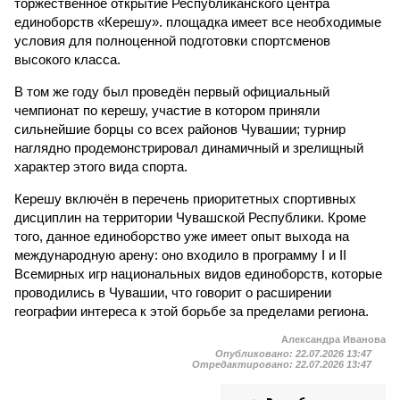
торжественное открытие Республиканского центра
единоборств «Керешу». площадка имеет все необходимые
условия для полноценной подготовки спортсменов
высокого класса.
В том же году был проведён первый официальный
чемпионат по керешу, участие в котором приняли
сильнейшие борцы со всех районов Чувашии; турнир
наглядно продемонстрировал динамичный и зрелищный
характер этого вида спорта.
Керешу включён в перечень приоритетных спортивных
дисциплин на территории Чувашской Республики. Кроме
того, данное единоборство уже имеет опыт выхода на
международную арену: оно входило в программу I и II
Всемирных игр национальных видов единоборств, которые
проводились в Чувашии, что говорит о расширении
географии интереса к этой борьбе за пределами региона.
Александра Иванова
Опубликовано:
22.07.2026 13:47
Отредактировано:
22.07.2026 13:47