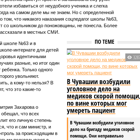
отели избавиться от неудобного ученика и слегка
огда на самом деле мы не знаем. Но с определенной
о том, что никакого наказания соцпедагог школы №63,
кт со школьником до поножовщины, не понесла. Более
 рассказали в местных СМИ.
ПО ТЕМЕ
ой школе №63 и в
школе-интернате для детей
доровья идентичными
328
учаях разные, но итог один
 ребенка. Только одного
второго увольняют.
В Чувашии возбудили
ить, а кому-то нельзя? В
уголовное дело на
, что это какие-то
медиков скорой помощи
по вине которых мог
итрия Захарова о
умереть пациент
 обещал, что всех
елит его личную степень
В Чувашии возбудили уголовное
, что и сам министр, и
дело на бригаду медиков скорой
онтроль за происходящим в
помощи. Они неправильно
детьми подглядывают в