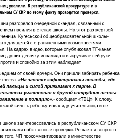
ниц уволили. В республиканской прокуратуре и в
льном СУ СКР по этому факту проводятся проверки.
шии разгорелся очередной скандал, связанный с
ением насилия в стенах школы. На этот раз жертвой
ученица Кугесьской общеобразовательной школы-
ата для детей с ограниченными возможностями
ья. На кадрах видео, которые опубликовал ТГ-канал
ниц душит девочку-инвалида и выкручивает ей руки.
против и спокойно за этим наблюдает.
шедшем от своей дочери. Они пришли забирать ребенка
 стресса.
«На записях зафиксированы эпизоды, где
ей пальцы и силой прижимает к парте. В
ельствах участвовал и другой сотрудник школы.
 заявление в полицию»
,- сообщает «ТВЦ». К слову,
ческой силы к ребенку-инвалиду учительница и не
 школе заинтересовались в республиканском СУ СКР
ганизовали собственные проверки. Решается вопрос о
ме того, ЧП прокомментировали в министерстве