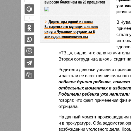
выросло более чем на 28 процентов
учитель
региона
1
Директора одной из школ
В Чува
Батыревского муниципального
примен
округа Чувашии осудили за 6
стала 
эпизодов мошенничества
интерн
здоров
«ТВЦ», видно, что одна из учитель
Вторая сотрудница школы сидит на
Родители девочки узнали о произо
и застали ее в состоянии сильного
педагог душит ребенка, ломает 
отдельных моментах в издеват
Родители ребенка уже написали
говорят, что факт применения физи
отрицала.
На данный момент произошедшим в
и в прокуратуре. Оба ведомства ор
возбуждении уголовного дела. Кро