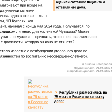
оценили состояние пациента и
матривают при входе на
оставили его дома.
еда ученики сотнями
-инвалидов в стенах школы
м, ЧП Кугесях, как
т, начиная с конца мая 2024 года. Получается, по
 слишком ли много для маленькой Чувашии? Может
упить по-мужски — признать, что он не справляется со
с должности, которую он явно не «тянет»?
 стало известно о возбуждении уголовного дела по
бязанностей по воспитанию несовершеннолетнего).
й онявно нетсправля
Опубликовано:
21.01.2025 
Отредактировано:
21.01.2025 
Республика разместилась на
79 месте в России по качеству
дорог