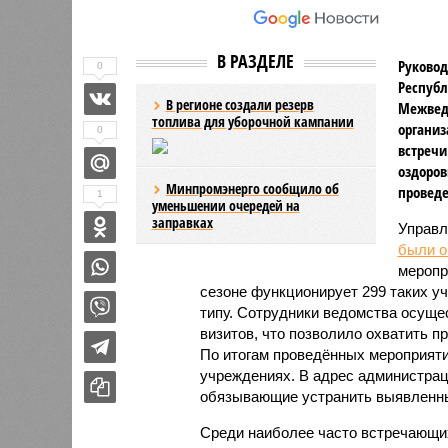
В РАЗДЕЛЕ
Руковод
0
Республ
В регионе создали резерв
Межвед
топлива для уборочной кампании
организ
0
встречи
оздоров
Минпромэнерго сообщило об
проведе
1
уменьшении очередей на
заправках
Управл
были 
меропр
сезоне функционирует 299 таких уч
типу. Сотрудники ведомства осуще
визитов, что позволило охватить 
По итогам проведённых мероприят
учреждениях. В адрес администрац
обязывающие устранить выявленны
Среди наиболее часто встречающи