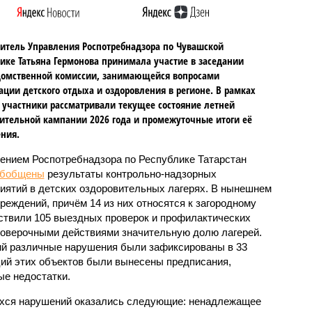
итель Управления Роспотребнадзора по Чувашской
ике Татьяна Гермонова принимала участие в заседании
омственной комиссии, занимающейся вопросами
ации детского отдыха и оздоровления в регионе. В рамках
 участники рассматривали текущее состояние летней
ительной кампании 2026 года и промежуточные итоги её
ния.
ением Роспотребнадзора по Республике Татарстан
обобщены
результаты контрольно-надзорных
иятий в детских оздоровительных лагерях. В нынешнем
реждений, причём 14 из них относятся к загородному
ствили 105 выездных проверок и профилактических
проверочными действиями значительную долю лагерей.
ий различные нарушения были зафиксированы в 33
ий этих объектов были вынесены предписания,
е недостатки.
хся нарушений оказались следующие: ненадлежащее