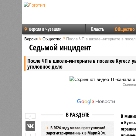
Власть
Общество
Версия в Чувашии
Версия
//
Общество
//
После ЧП в школе-интернате в посел
Седьмой инцидент
После ЧП в школе-интернате в поселке Кугеси 
уголовное дело
Скринш
В РАЗДЕЛЕ
В минис
2
в Кугес
В 2024 году число преступлений,
огранич
зарегистрированных в Марий Эл,
применя
1