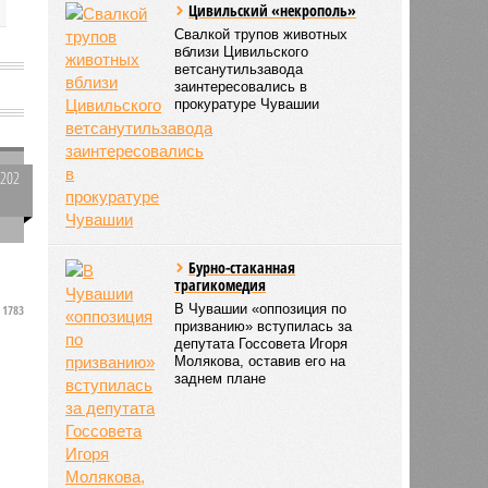
Цивильский «некрополь»
Свалкой трупов животных
вблизи Цивильского
ветсанутильзавода
заинтересовались в
прокуратуре Чувашии
е
2202
0
Р
Бурно-стаканная
трагикомедия
В Чувашии «оппозиция по
1783
призванию» вступилась за
депутата Госсовета Игоря
Молякова, оставив его на
заднем плане
я