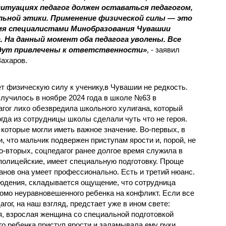
итуациях педагог должен оставаться педагогом,
льной этики. Применение физической силы — это
мя специалистами Минобразования Чувашии
. На данный момент оба педагога уволены. Все
дут привлечены к ответственности»
, - заявил
ахаров.
ет физическую силу к ученику,в Чувашии не редкость.
училось в ноябре 2024 года в школе №63 в
агог лихо обезвредила школьного хулигана, который
огда из сотрудницы школы сделали чуть что не героя.
которые могли иметь важное значение. Во-первых, в
 что мальчик подвержен приступам ярости и, порой, не
о-вторых, соцпедагог ранее долгое время служила в
е полицейские, имеет специальную подготовку. Проще
ганов она умеет профессионально. Есть и третий нюанс.
юдения, складывается ощущение, что сотрудница
мо неуравновешенного ребенка на конфликт. Если все
агог, на наш взгляд, предстает уже в ином свете:
, взрослая женщина со специальной подготовкой
о ребенка приступ ярости и заламывала ему руки.