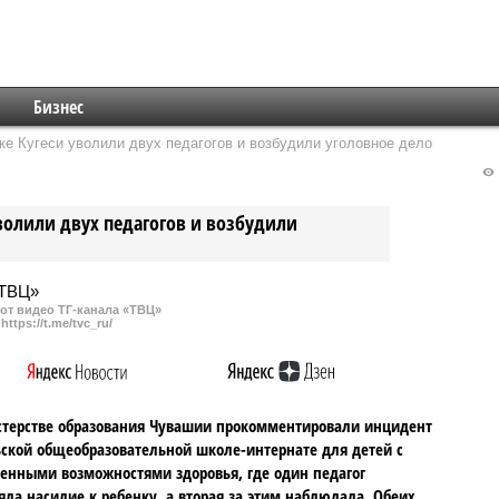
Бизнес
ке Кугеси уволили двух педагогов и возбудили уголовное дело
уволили двух педагогов и возбудили
от видео ТГ-канала «ТВЦ»
https://t.me/tvc_ru/
терстве образования Чувашии прокомментировали инцидент
ьской общеобразовательной школе-интернате для детей с
енными возможностями здоровья, где один педагог
ла насилие к ребенку, а вторая за этим наблюдала. Обеих