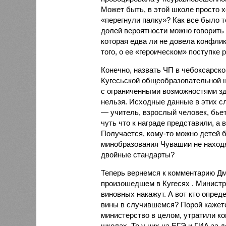
Может быть, в этой школе просто х
«перегнули палку»? Как все было т
долей вероятности можно говорить 
которая едва ли не довела конфли
того, о ее «героическом» поступке
Конечно, назвать ЧП в чебоксарск
Кугесьской общеобразовательной 
с ограниченными возможностями з
нельзя. Исходные данные в этих сл
— учитель, взрослый человек, бьет
чуть что к награде представили, а 
Получается, кому-то можно детей б
минобразования Чувашии не находят
двойные стандарты?
Теперь вернемся к комментарию Дм
произошедшем в Кугесях . Министр
виновных накажут. А вот кто опред
вины в случившемся? Порой кажется
министерство в целом, утратили к
школах. То у них на ЕГЭ и ГИА за 