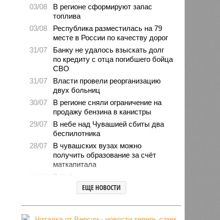
03/08
В регионе сформируют запас
топлива
03/08
Республика разместилась на 79
месте в России по качеству дорог
31/07
Банку не удалось взыскать долг
по кредиту с отца погибшего бойца
СВО
31/07
Власти провели реорганизацию
двух больниц
30/07
В регионе сняли ограничение на
продажу бензина в канистры
29/07
В небе над Чувашией сбиты два
беспилотника
28/07
В чувашских вузах можно
получить образование за счёт
маткапитала
27/07
В Чебоксарах началась проверка
готовности школ и детсадов к
ЕЩЕ НОВОСТИ
новому учебному году
27/07
Чувашские врачи выходили
младенца массой 745 граммов