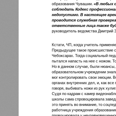
образования Чувашии.
«В любых с
соблюдать Кодекс профессиона
недопустимо. В настоящее вре
проводится служебная проверка
ответственные лица также бу
руководитель ведомства Дмитрий З
Кстати, ЧП, когда учитель применя
Предыдущее такое происшествие сл
Чебоксарах. Тогда социальный пед
пытался напасть на нее с ножом. Т
Но в данном случае, были нюансы, 
образовательном учреждении знали,
мог контролировать свои эмоции. В
органах внутренних дел, и, как вс
говоря, выбивать ножи из рук хули
Судя по кадрам с камер видеонабл
школы сама спровоцировала заведо
это принять во внимание, то соцпед
работница учреждения образования
провоцировала у неуравновешенног