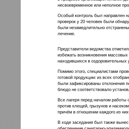
несвоевременное или неполное про
Особый контроль был направлен на
проверок у 20 человек были обнар
были незамедлительно отстранены 
лечение.
Представители ведомства отметили
избежать возникновения массовых
находившихся в оздоровительных 
Помимо этого, специалистами пров
готовой продукции: из всех отобра
были зафиксированы отклонения по
блюдо не соответствовало установ
Все лагеря перед началом работы 
против клещей, грызунов и насеко
причём в отношении каждого из них
В ходе заседания был также вынес
обеспечение санитарно-эпидемиолог