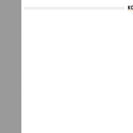
К
Версия
//
Общество
//
В регионе учреждены удостоверения 
Заткнуть за пояс
В регионе учреждены удостоверения мастеров 
В регионе учреждены удостоверения
В РАЗДЕЛЕ
В Чуваш
0
направл
После вмешательства
национа
прокуратуры ветерану труда
0
пересчитали выплаты за 5 лет
Регион
дисцип
официа