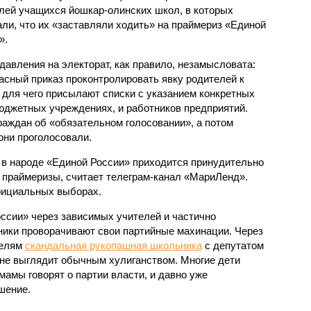
лей учащихся йошкар-олинских школ, в которых
ли, что их «заставляли ходить» на праймериз «Единой
».
давления на электорат, как правило, незамысловата:
сный приказ проконтролировать явку родителей к
 для чего присылают списки с указанием конкретных
джетных учреждениях, и работников предприятий.
раждан об «обязательном голосовании», а потом
 они проголосовали.
 в народе «Единой России» приходится принудительно
 праймеризы, считает телеграм-канал «МариЛенд».
фициальных выборах.
оссии» через зависимых учителей и частично
ники проворачивают свои партийные махинации. Через
телям
скандальная рукопашная школьника
с депутатом
не выглядит обычным хулиганством. Многие дети
мамы говорят о партии власти, и давно уже
шение.