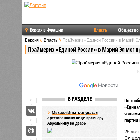
Власть
Общество
Версия в Чувашии
Версия
//
Власть
//
Праймериз «Единой России» в Марий Эл
Праймериз «Единой России» в Марий Эл мог п
h
В РАЗДЕЛЕ
По сооб
0
«Единая
Михаил Игнатьев указал
явными 
арестованному вице-премьеру
партии 
0
Аврелькину на дверь
26 мая
Эл цел