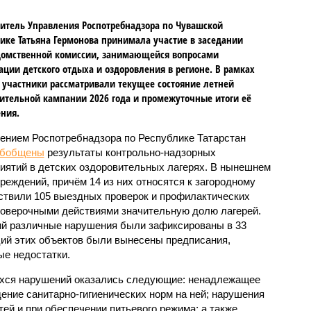
итель Управления Роспотребнадзора по Чувашской
ике Татьяна Гермонова принимала участие в заседании
омственной комиссии, занимающейся вопросами
ации детского отдыха и оздоровления в регионе. В рамках
 участники рассматривали текущее состояние летней
ительной кампании 2026 года и промежуточные итоги её
ния.
ением Роспотребнадзора по Республике Татарстан
обобщены
результаты контрольно-надзорных
иятий в детских оздоровительных лагерях. В нынешнем
реждений, причём 14 из них относятся к загородному
ствили 105 выездных проверок и профилактических
проверочными действиями значительную долю лагерей.
ий различные нарушения были зафиксированы в 33
ий этих объектов были вынесены предписания,
е недостатки.
хся нарушений оказались следующие: ненадлежащее
ение санитарно-гигиенических норм на ней; нарушения
тей и при обеспечении питьевого режима; а также