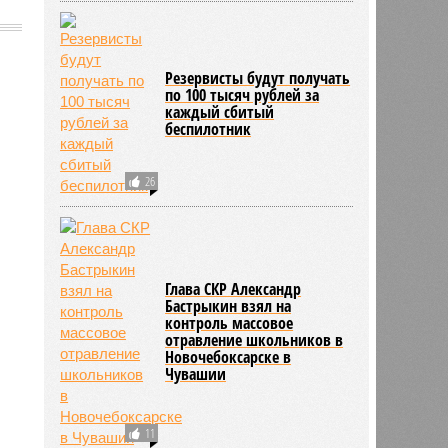
Резервисты будут получать
по 100 тысяч рублей за
2016
каждый сбитый
беспилотник
26
Глава СКР Александр
Бастрыкин взял на
контроль массовое
отравление школьников в
Новочебоксарске в
Чувашии
11