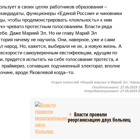
ользует в своих целях работников образования –
 кандидаты, функционеры «Единой России» и чиновники
ы, чтобы продемонстрировать «лояльность» к ним
ук» чревато протестным голосованием. Власти ряда
себе. Даже Мариий Эл. Но ни главу Марий Эл
тория ничему не научила. Они, наверное, уже и сами
л народ. Но, кажется, выбирали не их, а новую жизнь. А
о, вскорости самоуверенным евстифеевцам, идущим по
, придется испытать на себе голосование протеста, и
 праймериз, согнавших подчиненный электорат, вполне
очине, вроде Яковлевой когда--то.
Отдел новостей «Нашей версии в Марий Эл, Чува
Опубликовано:
27.05.2019 
Отредактировано:
27.05.2019 
Власти провели
реорганизацию двух больниц