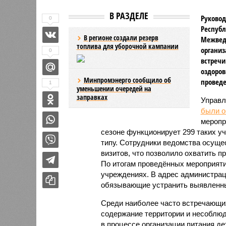
В РАЗДЕЛЕ
Руковод
0
Республ
В регионе создали резерв
Межвед
топлива для уборочной кампании
организ
0
встречи
оздоров
Минпромэнерго сообщило об
проведе
1
уменьшении очередей на
заправках
Управл
были 
меропр
сезоне функционирует 299 таких уч
типу. Сотрудники ведомства осуще
визитов, что позволило охватить 
По итогам проведённых мероприят
учреждениях. В адрес администрац
обязывающие устранить выявленны
Среди наиболее часто встречающи
содержание территории и несоблюд
в процессе организации питания де