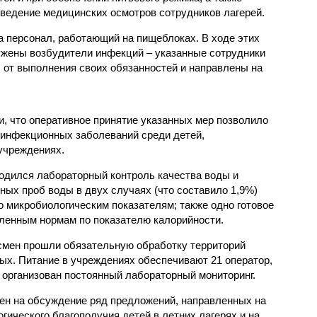
ведение медицинских осмотров сотрудников лагерей.
 персонал, работающий на пищеблоках. В ходе этих
ужены возбудители инфекций – указанные сотрудники
от выполнения своих обязанностей и направлены на
, что оперативное принятие указанных мер позволило
 инфекционных заболеваний среди детей,
учреждениях.
одился лабораторный контроль качества воды и
нных проб воды в двух случаях (что составило 1,9%)
 микробиологическим показателям; также одно готовое
ленным нормам по показателю калорийности.
смен прошли обязательную обработку территорий
мых. Питание в учреждениях обеспечивают 21 оператор,
 организован постоянный лабораторный мониторинг.
ен на обсуждение ряд предложений, направленных на
ического благополучия детей в летних лагерях и на