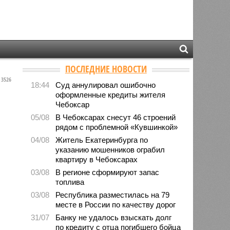
ПОСЛЕДНИЕ НОВОСТИ
3526
18:44
Суд аннулировал ошибочно
оформленные кредиты жителя
Чебоксар
05/08
В Чебоксарах снесут 46 строений
рядом с проблемной «Кувшинкой»
04/08
Житель Екатеринбурга по
указанию мошенников ограбил
квартиру в Чебоксарах
03/08
В регионе сформируют запас
топлива
03/08
Республика разместилась на 79
месте в России по качеству дорог
31/07
Банку не удалось взыскать долг
по кредиту с отца погибшего бойца