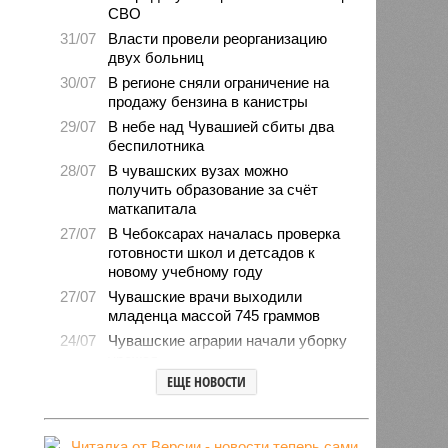
СВО
31/07
Власти провели реорганизацию
двух больниц
30/07
В регионе сняли ограничение на
продажу бензина в канистры
29/07
В небе над Чувашией сбиты два
беспилотника
28/07
В чувашских вузах можно
получить образование за счёт
маткапитала
27/07
В Чебоксарах началась проверка
готовности школ и детсадов к
новому учебному году
27/07
Чувашские врачи выходили
младенца массой 745 граммов
24/07
Чувашские аграрии начали уборку
урожая
ЕЩЕ НОВОСТИ
24/07
Минпромэнерго сообщило об
уменьшении очередей на
заправках
23/07
В Чувашии за 6 месяцев изъято