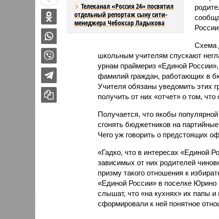
0
Телеканал «Россия 24» посвятил
родите
отдельный репортаж сыну сити-
сообща
менеджера Чебоксар Ладыкова
России
Схема 
школьным учителям спускают негла
урнам праймериз «Единой России»,
фамилий граждан, работающих в бю
Учителя обязаны уведомить этих г
получить от них «отчет» о том, что
Получается, что якобы популярной
сгонять бюджетников на партийные
Чего уж говорить о предстоящих о
«Гадко, что в интересах «Единой Р
зависимых от них родителей чинов
призму такого отношения к избира
«Единой России» в поселке Юрино 
слышат, что «на кухнях» их папы и 
сформировали к ней понятное отно