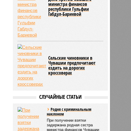
министра финансов
республики Гульфии
Габдул-Бариевой
Сельские чиновники в
Чувашии предпочитают
ездить на дорогих
кроссоверах
СЛУЧАЙНЫЕ СТАТЬИ
Родня с криминальным
наклоном
При получении взятки
задержана родная сестра
министра финансов Чувашии