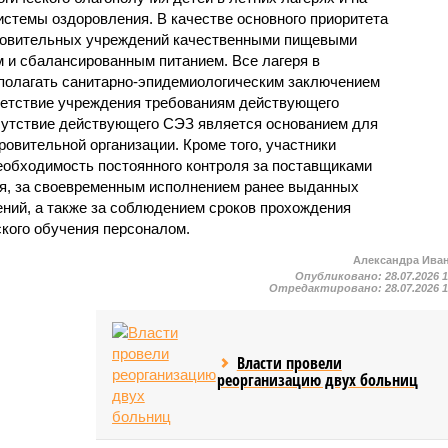
стемы оздоровления. В качестве основного приоритета
ровительных учреждений качественными пищевыми
м и сбалансированным питанием. Все лагеря в
полагать санитарно-эпидемиологическим заключением
ветствие учреждения требованиям действующего
сутствие действующего СЭЗ является основанием для
овительной организации. Кроме того, участники
еобходимость постоянного контроля за поставщиками
ия, за своевременным исполнением ранее выданных
ний, а также за соблюдением сроков прохождения
ского обучения персоналом.
Александра Ива
Опубликовано:
28.07.2026 
Отредактировано:
28.07.2026 
Власти провели
реорганизацию двух больниц